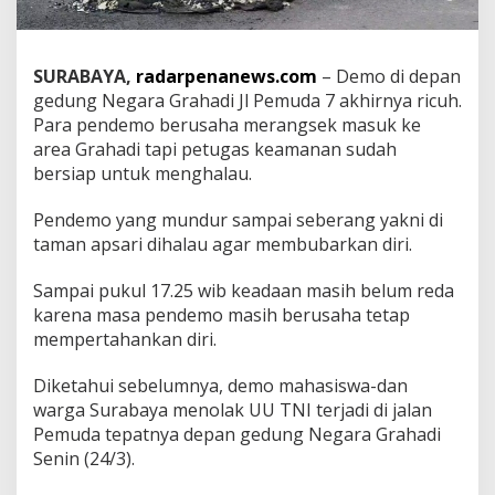
o
l
i
s
SURABAYA,
radarpenanews.com
– Demo di depan
i
gedung Negara Grahadi Jl Pemuda 7 akhirnya ricuh.
B
Para pendemo berusaha merangsek masuk ke
u
area Grahadi tapi petugas keamanan sudah
b
bersiap untuk menghalau.
a
r
k
Pendemo yang mundur sampai seberang yakni di
a
taman apsari dihalau agar membubarkan diri.
n
P
Sampai pukul 17.25 wib keadaan masih belum reda
e
n
karena masa pendemo masih berusaha tetap
d
mempertahankan diri.
e
m
Diketahui sebelumnya, demo mahasiswa-dan
o
warga Surabaya menolak UU TNI terjadi di jalan
Pemuda tepatnya depan gedung Negara Grahadi
Senin (24/3).