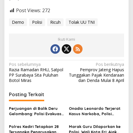
Post Views:
272
Demo
Polisi
Ricuh
Tolak UU TNI
Ikuti Kami
N
Pos sebelumnya
Pos berikutnya
Razia Ramadan RHU, Satpol
Pemprov Jateng Hapus
a
PP Surabaya Sita Puluhan
Tunggakan Pajak Kendaraan
v
Botol Miras
dan Denda Mulai 8 April
i
Posting Terkait
g
a
Perjuangan di Balik Deru
Onadio Leonardo Terjerat
s
Gelombang: Polisi Evakuasi
Kasus Narkoba, Polisi
Ibu Hamil Kembar di
Ungkap Kronologi
i
Perairan Komodo
Penangkapannya
Polres Kediri Tetapkan 28
Marak Guru Dilaporkan ke
p
Tersangka Pengrusakan
Polisi, Wali Kota Eri: Ajak