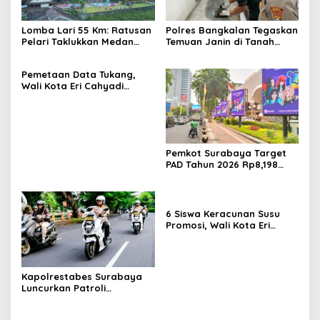
Lomba Lari 55 Km: Ratusan
Polres Bangkalan Tegaskan
Pelari Taklukkan Medan
Temuan Janin di Tanah
Ekstrem Gunung Butak
Merah Bukan Janin Manusia
Pemetaan Data Tukang,
Wali Kota Eri Cahyadi
Prioritaskan Warga
Surabaya untuk Proyek
Infrastruktur
Pemkot Surabaya Target
PAD Tahun 2026 Rp8,198
Triliun dari Sektor Aset dan
Reklame
6 Siswa Keracunan Susu
Promosi, Wali Kota Eri
Instruksikan Dinkes Periksa
Penyebabnya
Kapolrestabes Surabaya
Luncurkan Patroli
Houfbereau Bersinar,
Tegaskan Pelayanan 24