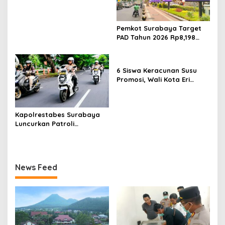
Infrastruktur
Pemkot Surabaya Target
PAD Tahun 2026 Rp8,198
Triliun dari Sektor Aset dan
Reklame
6 Siswa Keracunan Susu
Promosi, Wali Kota Eri
Instruksikan Dinkes Periksa
Penyebabnya
Kapolrestabes Surabaya
Luncurkan Patroli
Houfbereau Bersinar,
Tegaskan Pelayanan 24
Jam
News Feed