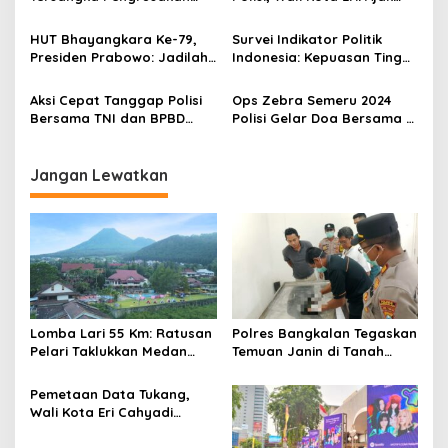
dan Penjarahan Saat Demo
Bicara Pahami Masalah
o
HUT Bhayangkara Ke-79,
Survei Indikator Politik
s
Presiden Prabowo: Jadilah
Indonesia: Kepuasan Tinggi
Polisi yang Dicintai Rakyat
Masyarakat Polisi Berantas
Premanisme
Aksi Cepat Tanggap Polisi
Ops Zebra Semeru 2024
Bersama TNI dan BPBD
Polisi Gelar Doa Bersama di
Tangani Tanah Longsor di
Jalur Rawan Laka Lantas di
Probolinggo
Sidoarjo
Jangan Lewatkan
Lomba Lari 55 Km: Ratusan
Polres Bangkalan Tegaskan
Pelari Taklukkan Medan
Temuan Janin di Tanah
Ekstrem Gunung Butak
Merah Bukan Janin Manusia
Pemetaan Data Tukang,
Wali Kota Eri Cahyadi
Prioritaskan Warga
Surabaya untuk Proyek