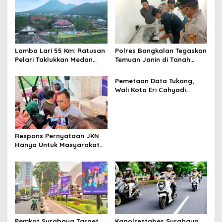
Lomba Lari 55 Km: Ratusan
Polres Bangkalan Tegaskan
Pelari Taklukkan Medan
Temuan Janin di Tanah
Ekstrem Gunung Butak
Merah Bukan Janin Manusia
Pemetaan Data Tukang,
Wali Kota Eri Cahyadi
Prioritaskan Warga
Surabaya untuk Proyek
Infrastruktur
Respons Pernyataan JKN
Hanya Untuk Masyarakat
Miskin, BPJS Watch Jatim:
Bukti Tidak Paham
Konstitusi
Pemkot Surabaya Target
Kapolrestabes Surabaya