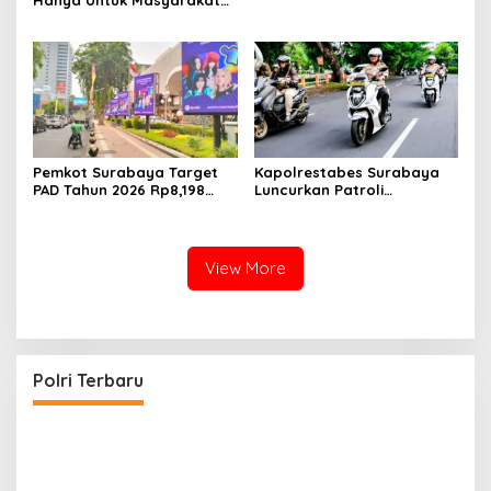
Hanya Untuk Masyarakat
Miskin, BPJS Watch Jatim:
Bukti Tidak Paham
Konstitusi
Pemkot Surabaya Target
Kapolrestabes Surabaya
PAD Tahun 2026 Rp8,198
Luncurkan Patroli
Triliun dari Sektor Aset dan
Houfbereau Bersinar,
Reklame
Tegaskan Pelayanan 24
Jam
View More
Polri Terbaru