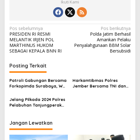
Ikuti Kami
N
Pos sebelumnya
Pos berikutnya
PRESIDEN RI RESMI
Polda Jatim Berhasil
a
MELANTIK IRJEN POL
Amankan Pelaku
v
MARTHINUS HUKOM
Penyalahgunaan BBM Solar
SEBAGAI KEPALA BNN RI
Bersubsidi
i
g
Posting Terkait
a
s
Patroli Gabungan Bersama
Harkamtibmas Polres
Forkopimda Surabaya, Wali
Jember Bersama TNI dan
i
Kota Eri Keliling Pos
Elemen Masyarakat Gelar
p
Keamanan Kampung
Patroli Gabungan
Jelang Pilkada 2024 Polres
Pelabuhan Tanjungperak
o
Masifkan Patroli Gabungan
s
Jangan Lewatkan