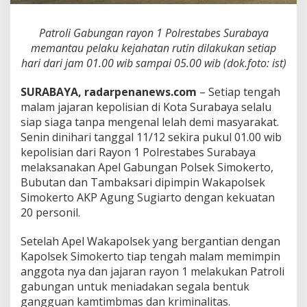
1
P
Patroli Gabungan rayon 1 Polrestabes Surabaya
o
l
memantau pelaku kejahatan rutin dilakukan setiap
r
hari dari jam 01.00 wib sampai 05.00 wib (dok.foto: ist)
e
s
SURABAYA, radarpenanews.com
– Setiap tengah
t
malam jajaran kepolisian di Kota Surabaya selalu
a
b
siap siaga tanpa mengenal lelah demi masyarakat.
e
Senin dinihari tanggal 11/12 sekira pukul 01.00 wib
s
kepolisian dari Rayon 1 Polrestabes Surabaya
S
melaksanakan Apel Gabungan Polsek Simokerto,
u
r
Bubutan dan Tambaksari dipimpin Wakapolsek
a
Simokerto AKP Agung Sugiarto dengan kekuatan
b
20 personil.
a
y
Setelah Apel Wakapolsek yang bergantian dengan
a
D
Kapolsek Simokerto tiap tengah malam memimpin
i
anggota nya dan jajaran rayon 1 melakukan Patroli
n
gabungan untuk meniadakan segala bentuk
i
gangguan kamtimbmas dan kriminalitas.
H