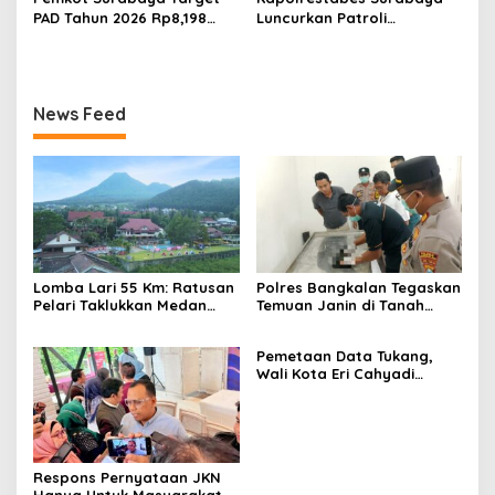
PAD Tahun 2026 Rp8,198
Luncurkan Patroli
Triliun dari Sektor Aset dan
Houfbereau Bersinar,
Reklame
Tegaskan Pelayanan 24
Jam
News Feed
Lomba Lari 55 Km: Ratusan
Polres Bangkalan Tegaskan
Pelari Taklukkan Medan
Temuan Janin di Tanah
Ekstrem Gunung Butak
Merah Bukan Janin Manusia
Pemetaan Data Tukang,
Wali Kota Eri Cahyadi
Prioritaskan Warga
Surabaya untuk Proyek
Infrastruktur
Respons Pernyataan JKN