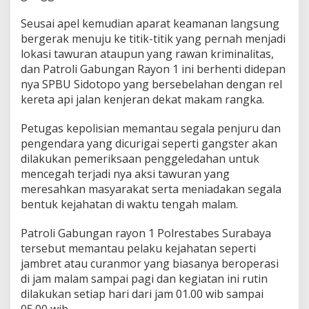
a
r
Seusai apel kemudian aparat keamanan langsung
i
bergerak menuju ke titik-titik yang pernah menjadi
P
lokasi tawuran ataupun yang rawan kriminalitas,
a
dan Patroli Gabungan Rayon 1 ini berhenti didepan
n
nya SPBU Sidotopo yang bersebelahan dengan rel
t
a
kereta api jalan kenjeran dekat makam rangka.
u
P
Petugas kepolisian memantau segala penjuru dan
e
pengendara yang dicurigai seperti gangster akan
l
dilakukan pemeriksaan penggeledahan untuk
a
k
mencegah terjadi nya aksi tawuran yang
u
meresahkan masyarakat serta meniadakan segala
K
bentuk kejahatan di waktu tengah malam.
e
j
Patroli Gabungan rayon 1 Polrestabes Surabaya
a
h
tersebut memantau pelaku kejahatan seperti
a
jambret atau curanmor yang biasanya beroperasi
t
di jam malam sampai pagi dan kegiatan ini rutin
a
dilakukan setiap hari dari jam 01.00 wib sampai
n