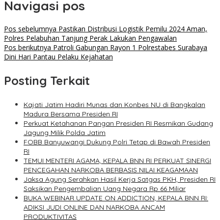
Navigasi pos
Pos sebelumnya
Pastikan Distribusi Logistik Pemilu 2024 Aman,
Polres Pelabuhan Tanjung Perak Lakukan Pengawalan
Pos berikutnya
Patroli Gabungan Rayon 1 Polrestabes Surabaya
Dini Hari Pantau Pelaku Kejahatan
Posting Terkait
Kajati Jatim Hadiri Munas dan Konbes NU di Bangkalan
Madura Bersama Presiden RI
Perkuat Ketahanan Pangan Presiden RI Resmikan Gudang
Jagung Milik Polda Jatim
FOBB Banyuwangi Dukung Polri Tetap di Bawah Presiden
RI
TEMUI MENTERI AGAMA, KEPALA BNN RI PERKUAT SINERGI
PENCEGAHAN NARKOBA BERBASIS NILAI KEAGAMAAN
Jaksa Agung Serahkan Hasil Kerja Satgas PKH, Presiden RI
Saksikan Pengembalian Uang Negara Rp 66 Miliar
BUKA WEBINAR UPDATE ON ADDICTION, KEPALA BNN RI:
ADIKSI JUDI ONLINE DAN NARKOBA ANCAM
PRODUKTIVITAS