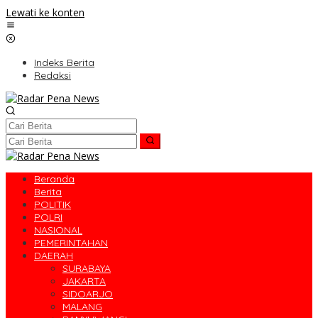
Lewati ke konten
Indeks Berita
Redaksi
Beranda
Berita
POLITIK
POLRI
NASIONAL
PEMERINTAHAN
DAERAH
SURABAYA
JAKARTA
SIDOARJO
MALANG