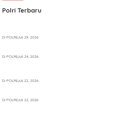
Polri Terbaru
Wakapolri Lantik Pengurus Pusat KBPP Polri 2026–2031, Awali
Konsolidasi Organisasi Nasional
Di POLRI
|
Juli 29, 2026
Kapolri: Polri Siap Perkuat Kerja Sama Penegakan Hukum
Internasional Bersama FBI Hadapi Kejahatan Modern
Di POLRI
|
Juli 24, 2026
Kortastipidkor Polri Tetapkan Tersangka Kasus Korupsi
Pembiayaan PT PPA–PT BAS, Kerugian Negara Capai Rp38,8
Miliar
Di POLRI
|
Juli 22, 2026
Polri Gelar Training of Trainers Program Paham AI, Perkuat
Literasi Digital Pelajar
Di POLRI
|
Juli 22, 2026
Masuk Daftar Red Notice, Buronan Terorisme Internasional Asal
Palestina Ditangkap di Indonesia