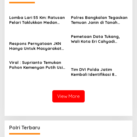
Lomba Lari 55 Km: Ratusan
Polres Bangkalan Tegaskan
Pelari Taklukkan Medan
Temuan Janin di Tanah
Ekstrem Gunung Butak
Merah Bukan Janin Manusia
Pemetaan Data Tukang,
Wali Kota Eri Cahyadi
Respons Pernyataan JKN
Prioritaskan Warga
Hanya Untuk Masyarakat
Surabaya untuk Proyek
Miskin, BPJS Watch Jatim:
Infrastruktur
Bukti Tidak Paham
Viral : Suprianto Temukan
Konstitusi
Pohon Kemenyan Putih Usia
Tim DVI Polda Jatim
Ribuan Tahun di Nganjuk
Kembali Identifikasi 8
Jenazah Korban Robohnya
Ponpes Al-Khoziny
View More
lri
Polri Terbaru