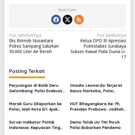
Ikuti Kami
N
Pos sebelumnya
Pos berikutnya
Eks Brimob Nusantara
Ketua DPD RI Apresiasi
a
Polres Sampang Salurkan
Polrestabes Surabaya
v
30.000 Liter Air Bersih
Sukses Kawal Piala Dunia U-
17
i
g
Posting Terkait
a
s
Perjuangan di Balik Deru
Onadio Leonardo Terjerat
Gelombang: Polisi Evakuasi
Kasus Narkoba, Polisi
i
Ibu Hamil Kembar di
Ungkap Kronologi
p
Perairan Komodo
Penangkapannya
Marak Guru Dilaporkan ke
HUT Bhayangkara Ke-79,
Polisi, Wali Kota Eri: Ajak
Presiden Prabowo: Jadilah
o
Bicara Pahami Masalah
Polisi yang Dicintai Rakyat
s
Survei Indikator Politik
Demo Tolak UU TNI Ricuh
Indonesia: Kepuasan Tinggi
Polisi Bubarkan Pendemo
Masyarakat Polisi Berantas