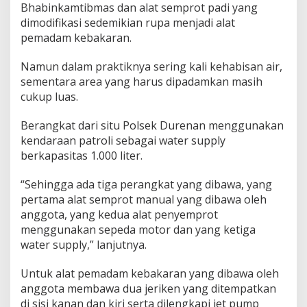
Bhabinkamtibmas dan alat semprot padi yang
a
dimodifikasi sedemikian rupa menjadi alat
K
e
pemadam kebakaran.
t
i
Namun dalam praktiknya sering kali kehabisan air,
n
sementara area yang harus dipadamkan masih
g
cukup luas.
g
i
a
Berangkat dari situ Polsek Durenan menggunakan
n
kendaraan patroli sebagai water supply
berkapasitas 1.000 liter.
“Sehingga ada tiga perangkat yang dibawa, yang
pertama alat semprot manual yang dibawa oleh
anggota, yang kedua alat penyemprot
menggunakan sepeda motor dan yang ketiga
water supply,” lanjutnya.
Untuk alat pemadam kebakaran yang dibawa oleh
anggota membawa dua jeriken yang ditempatkan
di sisi kanan dan kiri serta dilengkapi jet pump