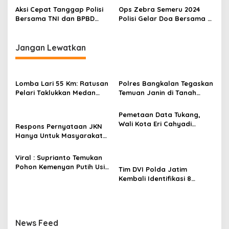
Premanisme
Aksi Cepat Tanggap Polisi
Ops Zebra Semeru 2024
Bersama TNI dan BPBD
Polisi Gelar Doa Bersama di
Tangani Tanah Longsor di
Jalur Rawan Laka Lantas di
Probolinggo
Sidoarjo
Jangan Lewatkan
Lomba Lari 55 Km: Ratusan
Polres Bangkalan Tegaskan
Pelari Taklukkan Medan
Temuan Janin di Tanah
Ekstrem Gunung Butak
Merah Bukan Janin Manusia
Pemetaan Data Tukang,
Wali Kota Eri Cahyadi
Respons Pernyataan JKN
Prioritaskan Warga
Hanya Untuk Masyarakat
Surabaya untuk Proyek
Miskin, BPJS Watch Jatim:
Infrastruktur
Bukti Tidak Paham
Viral : Suprianto Temukan
Konstitusi
Pohon Kemenyan Putih Usia
Tim DVI Polda Jatim
Ribuan Tahun di Nganjuk
Kembali Identifikasi 8
Jenazah Korban Robohnya
Ponpes Al-Khoziny
News Feed