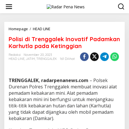
L
e
w
a
t
i
Homepage
/
HEAD LINE
P
k
o
Polisi di Trenggalek Inovatif Padamkan
e
l
k
i
Karhutla pada Ketinggian
o
s
n
i
Redaksi
November 20, 2023
t
HEAD LINE
,
JATIM
,
TRENGGALEK
161 Dilihat
d
e
i
n
T
r
TRENGGALEK, radarpenanews.com
– Polsek
e
n
Durenan Polres Trenggalek membuat inovasi alat
g
pemadam kebakaran mini. Alat pemadam
g
kebakaran mini ini berfungsi untuk menjangkau
a
titik-titik kebakaran hutan dan lahan (Karhutla)
l
yang tidak dapat dijangkau oleh mobil pemadam
e
k
kebakaran (Damkar).
I
n