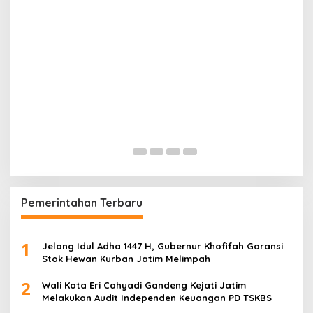
Kapolri: Polri Siap Perkuat Kerja Sama
Penegakan Hukum Internasional Bersama FBI
Hadapi Kejahatan Modern
Di POLRI
|
Juli 24, 2026
Pemerintahan Terbaru
1
Jelang Idul Adha 1447 H, Gubernur Khofifah Garansi
Stok Hewan Kurban Jatim Melimpah
2
Wali Kota Eri Cahyadi Gandeng Kejati Jatim
Melakukan Audit Independen Keuangan PD TSKBS