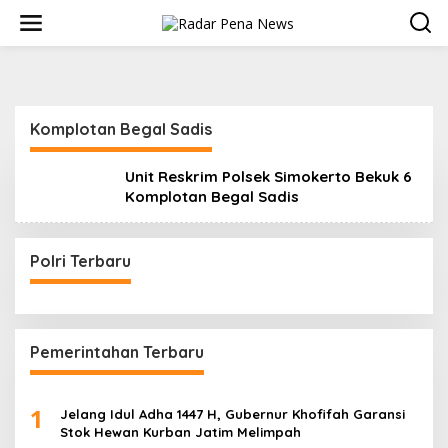
L
e
w
a
t
i
k
Komplotan Begal Sadis
e
k
o
Unit Reskrim Polsek Simokerto Bekuk 6
n
Komplotan Begal Sadis
t
e
n
Polri Terbaru
Pemerintahan Terbaru
1
Jelang Idul Adha 1447 H, Gubernur Khofifah Garansi
Stok Hewan Kurban Jatim Melimpah