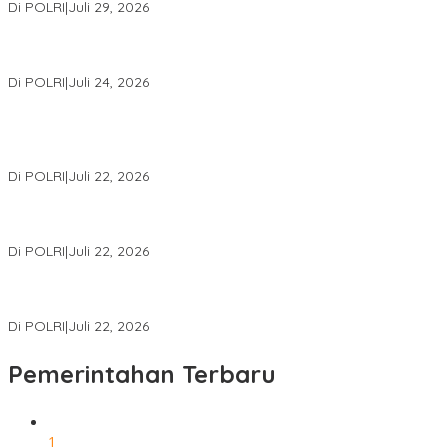
Di POLRI
|
Juli 29, 2026
Kapolri: Polri Siap Perkuat Kerja Sama Penegakan Hukum
Internasional Bersama FBI Hadapi Kejahatan Modern
Di POLRI
|
Juli 24, 2026
Kortastipidkor Polri Tetapkan Tersangka Kasus Korupsi
Pembiayaan PT PPA–PT BAS, Kerugian Negara Capai Rp38,8
Miliar
Di POLRI
|
Juli 22, 2026
Polri Gelar Training of Trainers Program Paham AI, Perkuat
Literasi Digital Pelajar
Di POLRI
|
Juli 22, 2026
Masuk Daftar Red Notice, Buronan Terorisme Internasional Asal
Palestina Ditangkap di Indonesia
Di POLRI
|
Juli 22, 2026
Pemerintahan Terbaru
1