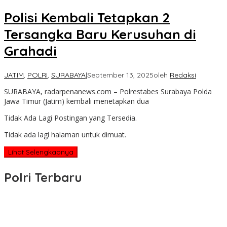
Polisi Kembali Tetapkan 2
Tersangka Baru Kerusuhan di
Grahadi
JATIM
,
POLRI
,
SURABAYA
|
September 13, 2025
oleh
Redaksi
SURABAYA, radarpenanews.com – Polrestabes Surabaya Polda
Jawa Timur (Jatim) kembali menetapkan dua
Tidak Ada Lagi Postingan yang Tersedia.
Tidak ada lagi halaman untuk dimuat.
Lihat Selengkapnya
Polri Terbaru
Wakapolri Lantik Pengurus Pusat KBPP Polri 2026–2031, Awali
Konsolidasi Organisasi Nasional