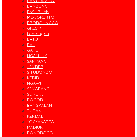
BANYUWANGI
BANDUNG
PASURUAN
MOJOKERTO
PROBOLINGGO
GRESIK
Lamongan
BATU
BALI
GARUT
NGANJUK
SAMPANG
JEMBER
SITUBONDO
KEDIRI
NGAWI
SEMARANG
SUMENEP
BOGOR
BANGKALAN
TUBAN
KENDAL
YOGYAKARTA
MADIUN
PONOROGO