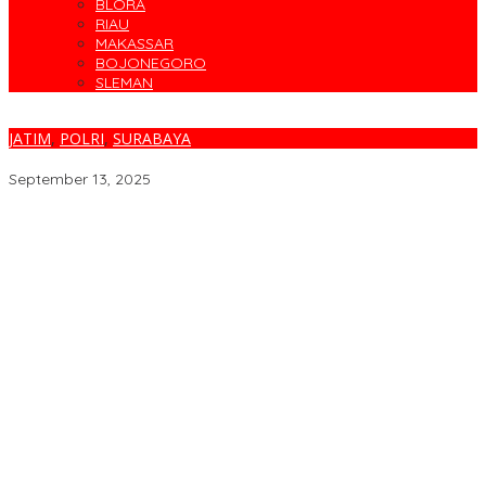
BLORA
RIAU
MAKASSAR
BOJONEGORO
SLEMAN
JATIM
,
POLRI
,
SURABAYA
Polisi Kembali Tetapkan 2 Tersangka Baru Kerusuhan di Grahadi
September 13, 2025
Dirut Petrokimia Gresik: Prestasi Perusahaan Adalah Legacy dari
Pensiunan Himpen-PG
Pimpin Kembali Himpen-PG, Agung Wahjunto Targetkan
Kerukunan dan Segera Susun Pengurus
Oknum Aparat Penegak Hukum Diduga Jadi Pemodal
Penimbunan Solar Subsidi
Resmi, Tiga Direksi Perumda Air Minum Surya Sembada
Ditetapkan
Yayasan Hang Tuah Surabaya Digugat PKPU Rp6,3 M ke PN