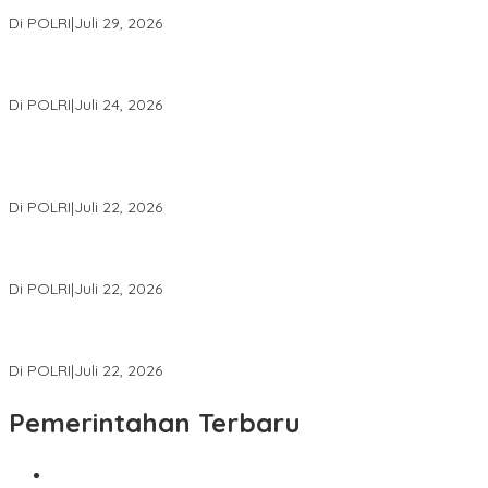
Konsolidasi Organisasi Nasional
Di POLRI
|
Juli 29, 2026
Kapolri: Polri Siap Perkuat Kerja Sama Penegakan Hukum
Internasional Bersama FBI Hadapi Kejahatan Modern
Di POLRI
|
Juli 24, 2026
Kortastipidkor Polri Tetapkan Tersangka Kasus Korupsi
Pembiayaan PT PPA–PT BAS, Kerugian Negara Capai Rp38,8
Miliar
Di POLRI
|
Juli 22, 2026
Polri Gelar Training of Trainers Program Paham AI, Perkuat
Literasi Digital Pelajar
Di POLRI
|
Juli 22, 2026
Masuk Daftar Red Notice, Buronan Terorisme Internasional Asal
Palestina Ditangkap di Indonesia
Di POLRI
|
Juli 22, 2026
Pemerintahan Terbaru