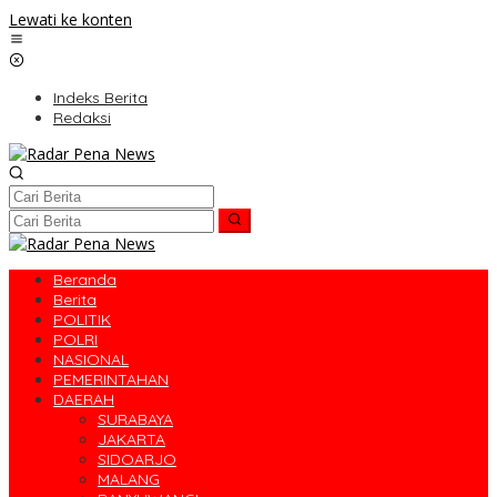
Lewati ke konten
Indeks Berita
Redaksi
Beranda
Berita
POLITIK
POLRI
NASIONAL
PEMERINTAHAN
DAERAH
SURABAYA
JAKARTA
SIDOARJO
MALANG