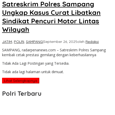
Satreskrim Polres Sampang
Ungkap Kasus Curat Libatkan
Sindikat Pencuri Motor Lintas
Wilayah
JATIM
,
POLRI
,
SAMPANG
|
September 26, 2025
oleh
Redaksi
SAMPANG, radarpenanews.com – Satreskrim Polres Sampang
kembali cetak prestasi gemilang dengan keberhasilannya
Tidak Ada Lagi Postingan yang Tersedia.
Tidak ada lagi halaman untuk dimuat.
Lihat Selengkapnya
Polri Terbaru
Wakapolri Lantik Pengurus Pusat KBPP Polri 2026–2031, Awali