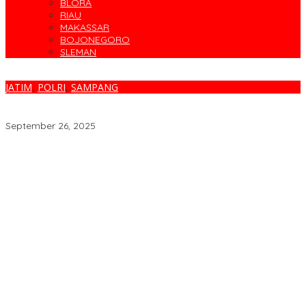
BLORA
RIAU
MAKASSAR
BOJONEGORO
SLEMAN
JATIM
,
POLRI
,
SAMPANG
Satreskrim Polres Sampang Ungkap Kasus Curat Libatkan
Sindikat Pencuri Motor Lintas Wilayah
September 26, 2025
Cegah Banjir, Warga Medokan Semampir Harapkan Pengerukan
Sungai
Bincang Sehat di HUT RSPAL dr. Ramelan ke-76
Fakta atau Fitnah Dua Polis Karyawan BPJS Kesehatan?
Dirut Petrokimia Gresik: Prestasi Perusahaan Adalah Legacy dari
Pensiunan Himpen-PG
Pimpin Kembali Himpen-PG, Agung Wahjunto Targetkan
Kerukunan dan Segera Susun Pengurus