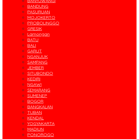
BANYUWANGI
BANDUNG
PASURUAN
MOJOKERTO
PROBOLINGGO
GRESIK
Lamongan
BATU
BALI
GARUT
NGANJUK
SAMPANG
JEMBER
SITUBONDO
KEDIRI
NGAWI
SEMARANG
SUMENEP
BOGOR
BANGKALAN
TUBAN
KENDAL
YOGYAKARTA
MADIUN
PONOROGO