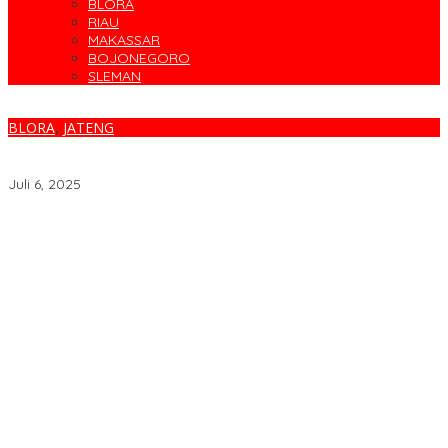
BLORA
RIAU
MAKASSAR
BOJONEGORO
SLEMAN
BLORA
,
JATENG
Miris..!! Jalan Rusak Minim Penerangan di Bypass Cepu Luput
Perhatian Pemerintah, Pemotor Alami Luka Serius
Juli 6, 2025
Target Sapu Bersih, FKS3M Tuntaskan Sisa Masalah KSM
Surabaya
Parodi Kreatif Warnai Kemeriahan HUT ke-76 RSPAL dr. Ramelan
Cegah Banjir, Warga Medokan Semampir Harapkan Pengerukan
Sungai
Bincang Sehat di HUT RSPAL dr. Ramelan ke-76
Fakta atau Fitnah Dua Polis Karyawan BPJS Kesehatan?