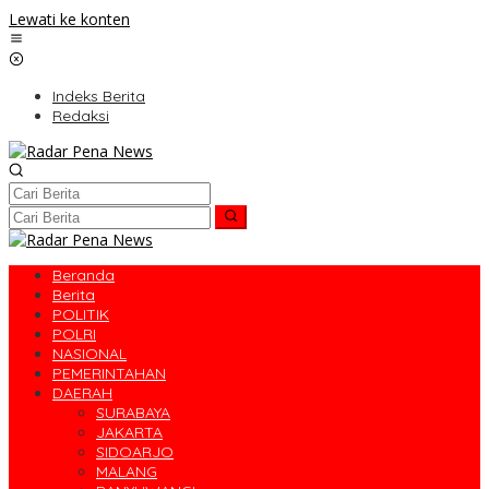
Lewati ke konten
Indeks Berita
Redaksi
Beranda
Berita
POLITIK
POLRI
NASIONAL
PEMERINTAHAN
DAERAH
SURABAYA
JAKARTA
SIDOARJO
MALANG