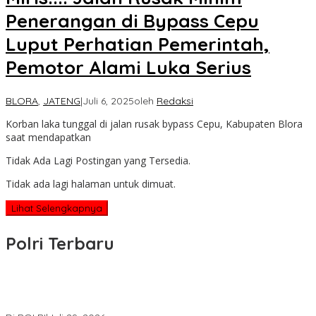
Penerangan di Bypass Cepu
Luput Perhatian Pemerintah,
Pemotor Alami Luka Serius
BLORA
,
JATENG
|
Juli 6, 2025
oleh
Redaksi
Korban laka tunggal di jalan rusak bypass Cepu, Kabupaten Blora
saat mendapatkan
Tidak Ada Lagi Postingan yang Tersedia.
Tidak ada lagi halaman untuk dimuat.
Lihat Selengkapnya
Polri Terbaru
Wakapolri Lantik Pengurus Pusat KBPP Polri 2026–2031, Awali
Konsolidasi Organisasi Nasional