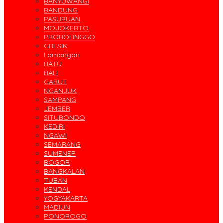
BANYUWANGI
BANDUNG
PASURUAN
MOJOKERTO
PROBOLINGGO
GRESIK
Lamongan
BATU
BALI
GARUT
NGANJUK
SAMPANG
JEMBER
SITUBONDO
KEDIRI
NGAWI
SEMARANG
SUMENEP
BOGOR
BANGKALAN
TUBAN
KENDAL
YOGYAKARTA
MADIUN
PONOROGO