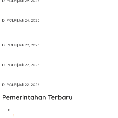
Di POLRI
|
Juli 29, 2026
Kapolri: Polri Siap Perkuat Kerja Sama Penegakan Hukum
Internasional Bersama FBI Hadapi Kejahatan Modern
Di POLRI
|
Juli 24, 2026
Kortastipidkor Polri Tetapkan Tersangka Kasus Korupsi
Pembiayaan PT PPA–PT BAS, Kerugian Negara Capai Rp38,8
Miliar
Di POLRI
|
Juli 22, 2026
Polri Gelar Training of Trainers Program Paham AI, Perkuat
Literasi Digital Pelajar
Di POLRI
|
Juli 22, 2026
Masuk Daftar Red Notice, Buronan Terorisme Internasional Asal
Palestina Ditangkap di Indonesia
Di POLRI
|
Juli 22, 2026
Pemerintahan Terbaru
1