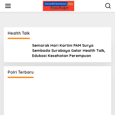
L
e
w
a
t
i
k
Health Talk
e
k
o
Semarak Hari Kartini PAM Surya
n
Sembada Surabaya Gelar Health Talk,
t
Edukasi Kesehatan Perempuan
e
Wakapolri Lantik Pengurus Pusat KBPP Polri
n
2026–2031, Awali Konsolidasi Organisasi
Nasional
Di POLRI
|
Juli 29, 2026
Polri Terbaru