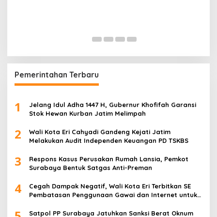
K
P
H
Di
Pemerintahan Terbaru
1
Jelang Idul Adha 1447 H, Gubernur Khofifah Garansi
Stok Hewan Kurban Jatim Melimpah
2
Wali Kota Eri Cahyadi Gandeng Kejati Jatim
Melakukan Audit Independen Keuangan PD TSKBS
3
Respons Kasus Perusakan Rumah Lansia, Pemkot
Surabaya Bentuk Satgas Anti-Preman
4
Cegah Dampak Negatif, Wali Kota Eri Terbitkan SE
Pembatasan Penggunaan Gawai dan Internet untuk
Anak
5
Satpol PP Surabaya Jatuhkan Sanksi Berat Oknum