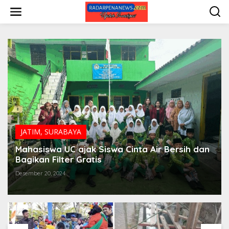
L
e
w
a
t
i
k
e
k
o
n
t
e
n
JATIM
,
SURABAYA
Mahasiswa UC ajak Siswa Cinta Air Bersih dan
Bagikan Filter Gratis
Desember 20, 2024