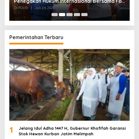
Penegakan Hukum Internasional Bersama FBI
K
Hadapi Kejahatan Modern
K
Di POLRI
|
Juli 24, 2026
Di
Pemerintahan Terbaru
1
Jelang Idul Adha 1447 H, Gubernur Khofifah Garansi
Stok Hewan Kurban Jatim Melimpah