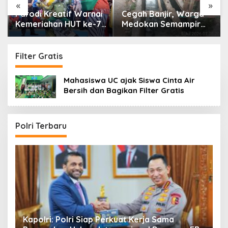
«
»
Parodi Kreatif Warnai
Cegah Banjir, Warga
Kemeriahan HUT ke-76
Medokan Semampir
RSPAL dr. Ramelan
Harapkan Pengerukan
Sungai
Filter Gratis
Mahasiswa UC ajak Siswa Cinta Air
Bersih dan Bagikan Filter Gratis
Polri Terbaru
i
Kapolri: Polri Siap Perkuat Kerja Sama
K