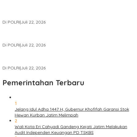
Kortastipidkor Polri Tetapkan Tersangka Kasus Korupsi
Pembiayaan PT PPA–PT BAS, Kerugian Negara Capai Rp38,8
Miliar
Di POLRI
|
Juli 22, 2026
Polri Gelar Training of Trainers Program Paham AI, Perkuat
Literasi Digital Pelajar
Di POLRI
|
Juli 22, 2026
Masuk Daftar Red Notice, Buronan Terorisme Internasional Asal
Palestina Ditangkap di Indonesia
Di POLRI
|
Juli 22, 2026
Pemerintahan Terbaru
1
Jelang Idul Adha 1447 H, Gubernur Khofifah Garansi Stok
Hewan Kurban Jatim Melimpah
2
Wali Kota Eri Cahyadi Gandeng Kejati Jatim Melakukan
Audit Independen Keuangan PD TSKBS