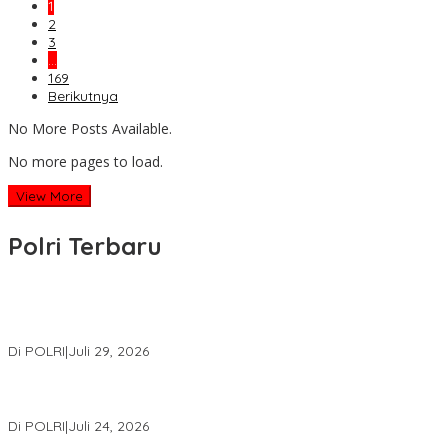
1
2
3
…
169
Berikutnya
No More Posts Available.
No more pages to load.
View More
Polri Terbaru
Wakapolri Lantik Pengurus Pusat KBPP Polri 2026–2031, Awali
Konsolidasi Organisasi Nasional
Di POLRI
|
Juli 29, 2026
Kapolri: Polri Siap Perkuat Kerja Sama Penegakan Hukum
Internasional Bersama FBI Hadapi Kejahatan Modern
Di POLRI
|
Juli 24, 2026