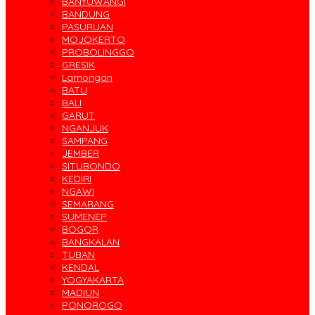
BANYUWANGI
BANDUNG
PASURUAN
MOJOKERTO
PROBOLINGGO
GRESIK
Lamongan
BATU
BALI
GARUT
NGANJUK
SAMPANG
JEMBER
SITUBONDO
KEDIRI
NGAWI
SEMARANG
SUMENEP
BOGOR
BANGKALAN
TUBAN
KENDAL
YOGYAKARTA
MADIUN
PONOROGO