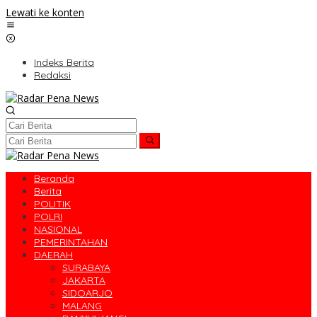
Lewati ke konten
Indeks Berita
Redaksi
Beranda
Berita
POLITIK
POLRI
NASIONAL
PEMERINTAHAN
DAERAH
SURABAYA
JAKARTA
SIDOARJO
MALANG