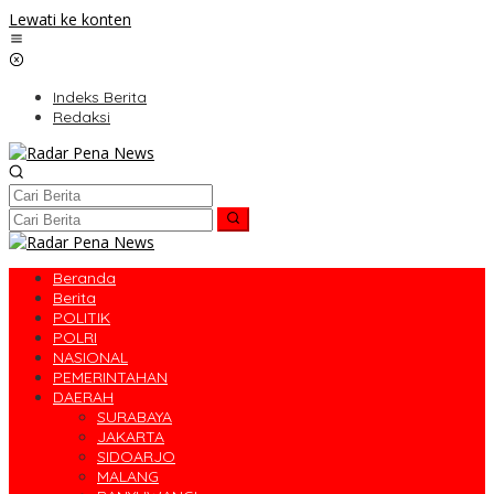
Lewati ke konten
Indeks Berita
Redaksi
Beranda
Berita
POLITIK
POLRI
NASIONAL
PEMERINTAHAN
DAERAH
SURABAYA
JAKARTA
SIDOARJO
MALANG