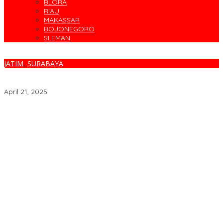
BLORA
RIAU
MAKASSAR
BOJONEGORO
SLEMAN
JATIM
,
SURABAYA
Semarak Hari Kartini PAM Surya Sembada Surabaya Gelar
Health Talk, Edukasi Kesehatan Perempuan
April 21, 2025
Parodi Kreatif Warnai Kemeriahan HUT ke-76 RSPAL dr. Ramelan
Cegah Banjir, Warga Medokan Semampir Harapkan Pengerukan
Sungai
Bincang Sehat di HUT RSPAL dr. Ramelan ke-76
Fakta atau Fitnah Dua Polis Karyawan BPJS Kesehatan?
Dirut Petrokimia Gresik: Prestasi Perusahaan Adalah Legacy dari
Pensiunan Himpen-PG