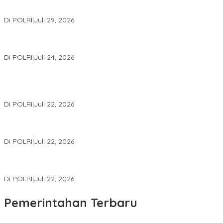
Wakapolri Lantik Pengurus Pusat KBPP Polri 2026–2031, Awali
Konsolidasi Organisasi Nasional
Di POLRI
|
Juli 29, 2026
Kapolri: Polri Siap Perkuat Kerja Sama Penegakan Hukum
Internasional Bersama FBI Hadapi Kejahatan Modern
Di POLRI
|
Juli 24, 2026
Kortastipidkor Polri Tetapkan Tersangka Kasus Korupsi
Pembiayaan PT PPA–PT BAS, Kerugian Negara Capai Rp38,8
Miliar
Di POLRI
|
Juli 22, 2026
Polri Gelar Training of Trainers Program Paham AI, Perkuat
Literasi Digital Pelajar
Di POLRI
|
Juli 22, 2026
Masuk Daftar Red Notice, Buronan Terorisme Internasional Asal
Palestina Ditangkap di Indonesia
Di POLRI
|
Juli 22, 2026
Pemerintahan Terbaru