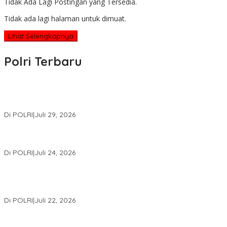
Tidak Ada Lagi Postingan yang Tersedia.
Tidak ada lagi halaman untuk dimuat.
Lihat Selengkapnya
Polri Terbaru
Wakapolri Lantik Pengurus Pusat KBPP Polri 2026–2031, Awali
Konsolidasi Organisasi Nasional
Di POLRI
|
Juli 29, 2026
Kapolri: Polri Siap Perkuat Kerja Sama Penegakan Hukum
Internasional Bersama FBI Hadapi Kejahatan Modern
Di POLRI
|
Juli 24, 2026
Kortastipidkor Polri Tetapkan Tersangka Kasus Korupsi
Pembiayaan PT PPA–PT BAS, Kerugian Negara Capai Rp38,8
Miliar
Di POLRI
|
Juli 22, 2026
Polri Gelar Training of Trainers Program Paham AI, Perkuat