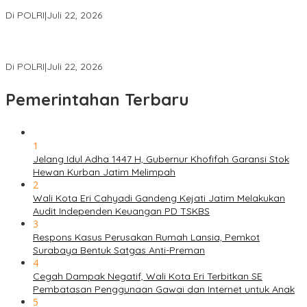
Literasi Digital Pelajar
Di POLRI
|
Juli 22, 2026
Masuk Daftar Red Notice, Buronan Terorisme Internasional Asal
Palestina Ditangkap di Indonesia
Di POLRI
|
Juli 22, 2026
Pemerintahan Terbaru
1
Jelang Idul Adha 1447 H, Gubernur Khofifah Garansi Stok
Hewan Kurban Jatim Melimpah
2
Wali Kota Eri Cahyadi Gandeng Kejati Jatim Melakukan
Audit Independen Keuangan PD TSKBS
3
Respons Kasus Perusakan Rumah Lansia, Pemkot
Surabaya Bentuk Satgas Anti-Preman
4
Cegah Dampak Negatif, Wali Kota Eri Terbitkan SE
Pembatasan Penggunaan Gawai dan Internet untuk Anak
5