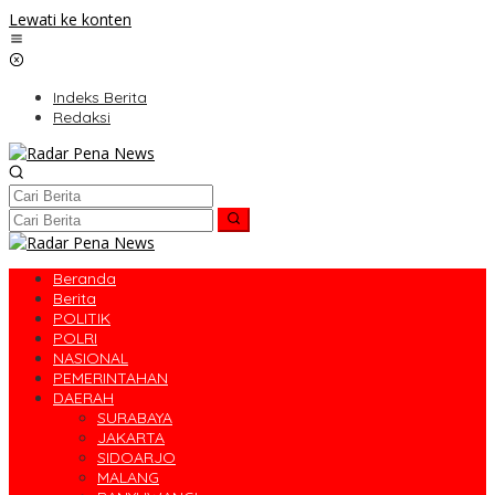
Lewati ke konten
Indeks Berita
Redaksi
Beranda
Berita
POLITIK
POLRI
NASIONAL
PEMERINTAHAN
DAERAH
SURABAYA
JAKARTA
SIDOARJO
MALANG