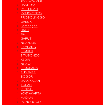
BANYUWANGI
BANDUNG
PASURUAN
MOJOKERTO
PROBOLINGGO
GRESIK
Lamongan
BATU
BALI
GARUT
NGANJUK
SAMPANG
JEMBER
SITUBONDO
KEDIRI
NGAWI
SEMARANG
SUMENEP
BOGOR
BANGKALAN
TUBAN
KENDAL
YOGYAKARTA
MADIUN
PONOROGO