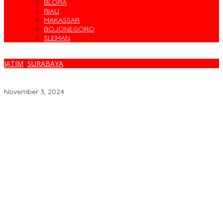
BLORA
RIAU
MAKASSAR
BOJONEGORO
SLEMAN
JATIM
,
SURABAYA
Reses Dialogis M.Eri Irawan Ketua Komisi C DPRD Kota Surabaya
Bahas Rutilahu dan Pengajuan Rusun
November 3, 2024
Target Sapu Bersih, FKS3M Tuntaskan Sisa Masalah KSM
Surabaya
Parodi Kreatif Warnai Kemeriahan HUT ke-76 RSPAL dr. Ramelan
Cegah Banjir, Warga Medokan Semampir Harapkan Pengerukan
Sungai
Bincang Sehat di HUT RSPAL dr. Ramelan ke-76
Fakta atau Fitnah Dua Polis Karyawan BPJS Kesehatan?