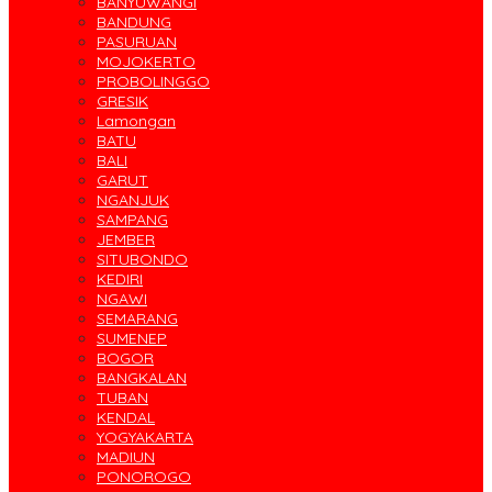
BANYUWANGI
BANDUNG
PASURUAN
MOJOKERTO
PROBOLINGGO
GRESIK
Lamongan
BATU
BALI
GARUT
NGANJUK
SAMPANG
JEMBER
SITUBONDO
KEDIRI
NGAWI
SEMARANG
SUMENEP
BOGOR
BANGKALAN
TUBAN
KENDAL
YOGYAKARTA
MADIUN
PONOROGO