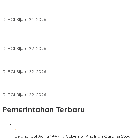
Kapolri: Polri Siap Perkuat Kerja Sama Penegakan Hukum
Internasional Bersama FBI Hadapi Kejahatan Modern
Di POLRI
|
Juli 24, 2026
Kortastipidkor Polri Tetapkan Tersangka Kasus Korupsi
Pembiayaan PT PPA–PT BAS, Kerugian Negara Capai Rp38,8
Miliar
Di POLRI
|
Juli 22, 2026
Polri Gelar Training of Trainers Program Paham AI, Perkuat
Literasi Digital Pelajar
Di POLRI
|
Juli 22, 2026
Masuk Daftar Red Notice, Buronan Terorisme Internasional Asal
Palestina Ditangkap di Indonesia
Di POLRI
|
Juli 22, 2026
Pemerintahan Terbaru
1
Jelang Idul Adha 1447 H, Gubernur Khofifah Garansi Stok