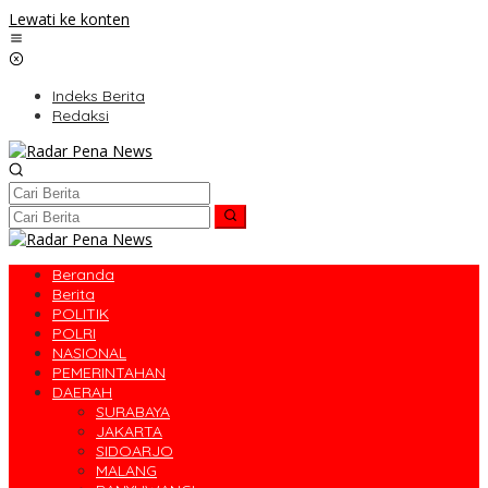
Lewati ke konten
Indeks Berita
Redaksi
Beranda
Berita
POLITIK
POLRI
NASIONAL
PEMERINTAHAN
DAERAH
SURABAYA
JAKARTA
SIDOARJO
MALANG