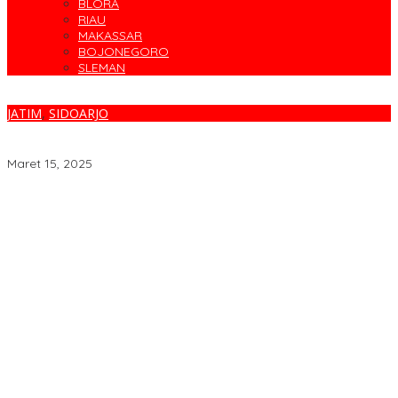
BLORA
RIAU
MAKASSAR
BOJONEGORO
SLEMAN
JATIM
,
SIDOARJO
Marak Judi Sabung Ayam di Desa Kedinding Kecamatan Tarik,
“Polisi Jangan Tutup Mata”
Maret 15, 2025
Cegah Banjir, Warga Medokan Semampir Harapkan Pengerukan
Sungai
Bincang Sehat di HUT RSPAL dr. Ramelan ke-76
Fakta atau Fitnah Dua Polis Karyawan BPJS Kesehatan?
Dirut Petrokimia Gresik: Prestasi Perusahaan Adalah Legacy dari
Pensiunan Himpen-PG
Pimpin Kembali Himpen-PG, Agung Wahjunto Targetkan
Kerukunan dan Segera Susun Pengurus