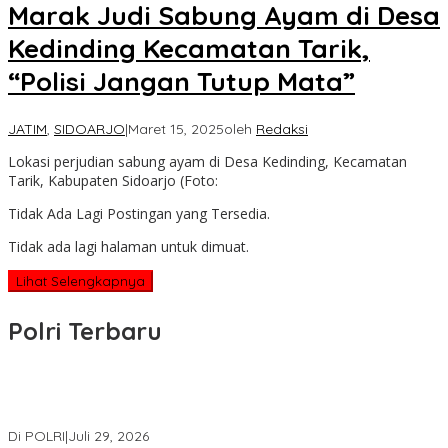
Marak Judi Sabung Ayam di Desa
Kedinding Kecamatan Tarik,
“Polisi Jangan Tutup Mata”
JATIM
,
SIDOARJO
|
Maret 15, 2025
oleh
Redaksi
Lokasi perjudian sabung ayam di Desa Kedinding, Kecamatan
Tarik, Kabupaten Sidoarjo (Foto:
Tidak Ada Lagi Postingan yang Tersedia.
Tidak ada lagi halaman untuk dimuat.
Lihat Selengkapnya
Polri Terbaru
Wakapolri Lantik Pengurus Pusat KBPP Polri 2026–2031, Awali
Konsolidasi Organisasi Nasional
Di POLRI
|
Juli 29, 2026