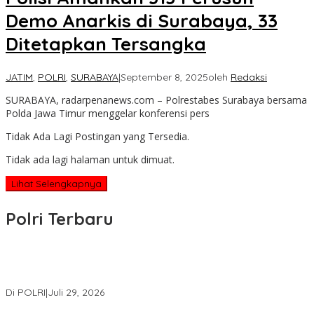
Demo Anarkis di Surabaya, 33
Ditetapkan Tersangka
JATIM
,
POLRI
,
SURABAYA
|
September 8, 2025
oleh
Redaksi
SURABAYA, radarpenanews.com – Polrestabes Surabaya bersama
Polda Jawa Timur menggelar konferensi pers
Tidak Ada Lagi Postingan yang Tersedia.
Tidak ada lagi halaman untuk dimuat.
Lihat Selengkapnya
Polri Terbaru
Wakapolri Lantik Pengurus Pusat KBPP Polri 2026–2031, Awali
Konsolidasi Organisasi Nasional
Di POLRI
|
Juli 29, 2026