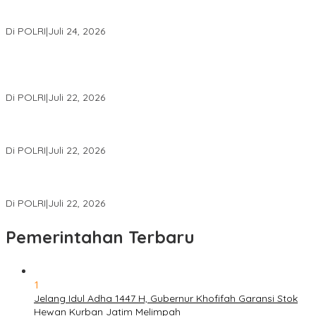
Kapolri: Polri Siap Perkuat Kerja Sama Penegakan Hukum
Internasional Bersama FBI Hadapi Kejahatan Modern
Di POLRI
|
Juli 24, 2026
Kortastipidkor Polri Tetapkan Tersangka Kasus Korupsi
Pembiayaan PT PPA–PT BAS, Kerugian Negara Capai Rp38,8
Miliar
Di POLRI
|
Juli 22, 2026
Polri Gelar Training of Trainers Program Paham AI, Perkuat
Literasi Digital Pelajar
Di POLRI
|
Juli 22, 2026
Masuk Daftar Red Notice, Buronan Terorisme Internasional Asal
Palestina Ditangkap di Indonesia
Di POLRI
|
Juli 22, 2026
Pemerintahan Terbaru
1
Jelang Idul Adha 1447 H, Gubernur Khofifah Garansi Stok
Hewan Kurban Jatim Melimpah