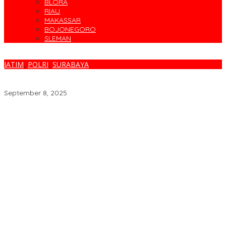
BLORA
RIAU
MAKASSAR
BOJONEGORO
SLEMAN
JATIM
,
POLRI
,
SURABAYA
Polisi Amankan 315 Perusuh Demo Anarkis di Surabaya, 33
Ditetapkan Tersangka
September 8, 2025
Parodi Kreatif Warnai Kemeriahan HUT ke-76 RSPAL dr. Ramelan
Cegah Banjir, Warga Medokan Semampir Harapkan Pengerukan
Sungai
Bincang Sehat di HUT RSPAL dr. Ramelan ke-76
Fakta atau Fitnah Dua Polis Karyawan BPJS Kesehatan?
Dirut Petrokimia Gresik: Prestasi Perusahaan Adalah Legacy dari
Pensiunan Himpen-PG