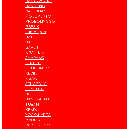
BANYUWANGI
BANDUNG
PASURUAN
MOJOKERTO
PROBOLINGGO
GRESIK
Lamongan
BATU
BALI
GARUT
NGANJUK
SAMPANG
JEMBER
SITUBONDO
KEDIRI
NGAWI
SEMARANG
SUMENEP
BOGOR
BANGKALAN
TUBAN
KENDAL
YOGYAKARTA
MADIUN
PONOROGO