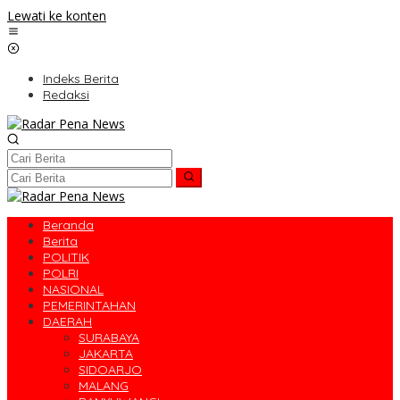
Lewati ke konten
Indeks Berita
Redaksi
Beranda
Berita
POLITIK
POLRI
NASIONAL
PEMERINTAHAN
DAERAH
SURABAYA
JAKARTA
SIDOARJO
MALANG