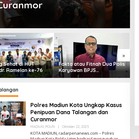
 Curanmor
»
g Sehat di HUT
Fakta atau Fitnah Dua Polis
D
dr. Ramelan ke-76
Karyawan BPJS
P
Kesehatan?
A
P
alangan
Polres Madiun Kota Ungkap Kasus
Penipuan Dana Talangan dan
Curanmor
MADIUN
,
POLRI
|
Oktober 22, 2025
O
L
KOTA MADIUN, radarpenanews.com – Polres
E
Madiun Kota Polda Jatim berhasil mengungkap