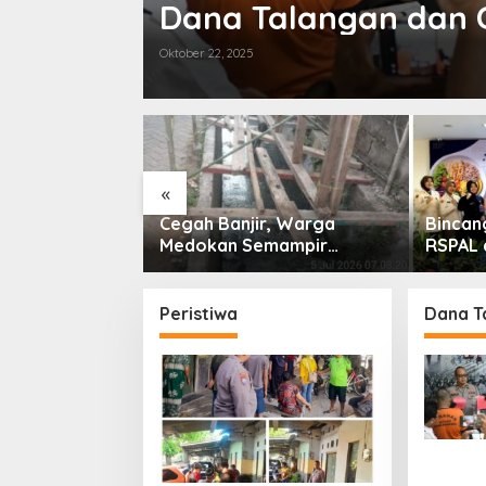
Dana Talangan dan
Oktober 22, 2025
«
tif Warnai
Cegah Banjir, Warga
Bincan
 HUT ke-76
Medokan Semampir
RSPAL 
amelan
Harapkan Pengerukan
Sungai
Peristiwa
Dana T