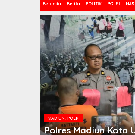
Beranda
Berita
POLITIK
POLRI
NAS
MADIUN
,
POLRI
Polres Madiun Kota 