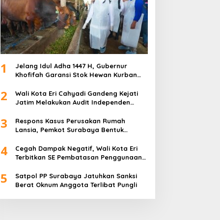
1
Jelang Idul Adha 1447 H, Gubernur
Khofifah Garansi Stok Hewan Kurban
Jatim Melimpah
2
Wali Kota Eri Cahyadi Gandeng Kejati
irut Petrokimia Gresik:
Parodi Kreatif Warnai
Jatim Melakukan Audit Independen
restasi Perusahaan
Kemeriahan HUT ke-76
Keuangan PD TSKBS
3
dalah Legacy dari
RSPAL dr. Ramelan
Respons Kasus Perusakan Rumah
ensiunan Himpen-PG
Lansia, Pemkot Surabaya Bentuk
Satgas Anti-Preman
4
Cegah Dampak Negatif, Wali Kota Eri
Terbitkan SE Pembatasan Penggunaan
Gawai dan Internet untuk Anak
5
Satpol PP Surabaya Jatuhkan Sanksi
Berat Oknum Anggota Terlibat Pungli