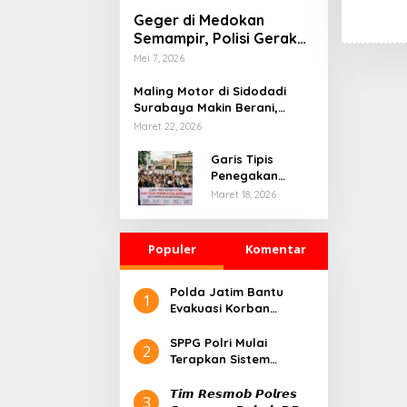
Geger di Medokan
Semampir, Polisi Gerak
Cepat Sterilisasi TKP
Mei 7, 2026
Kematian Mendadak
Maling Motor di Sidodadi
Surabaya Makin Berani,
Rekaman CCTV Seolah Tak
Maret 22, 2026
Berarti
Garis Tipis
Penegakan
Hukum dan
Maret 18, 2026
Kebebasan Pers:
Belajar dari
Kasus Mojokerto
Populer
Komentar
Polda Jatim Bantu
1
Evakuasi Korban
Runtuhnya Bangunan
Pesantren Al-Khoziny
SPPG Polri Mulai
2
Terapkan Sistem
Prasmanan, Perdana di
Pejaten
𝙏𝙞𝙢 𝙍𝙚𝙨𝙢𝙤𝙗 𝙋𝙤𝙡𝙧𝙚𝙨
3