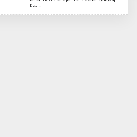
H
Dua
R
E
D
A
K
S
I