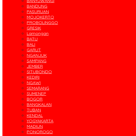
BANYUWANGI
BANDUNG
PASURUAN
MOJOKERTO
PROBOLINGGO
GRESIK
Lamongan
BATU
BALI
GARUT
NGANJUK
SAMPANG
JEMBER
SITUBONDO
KEDIRI
NGAWI
SEMARANG
SUMENEP
BOGOR
BANGKALAN
TUBAN
KENDAL
YOGYAKARTA
MADIUN
PONOROGO