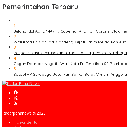
Pemerintahan Terbaru
1
Jelang Idul Adha 1447 H, Gubernur Khofifah Garansi Stok 
2
Wali Kota Eri Cahyadi Gandeng Kejati Jatim Melakukan Au
3
Respons Kasus Perusakan Rumah Lansia, Pemkot Surabaya
4
Cegah Dampak Negatif, Wali Kota Eri Terbitkan SE Pembat
5
Satpol PP Surabaya Jatuhkan Sanksi Berat Oknum Anggota T
Radarpenanews @2025
Indeks Berita