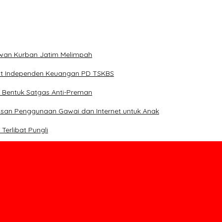
Hewan Kurban Jatim Melimpah
dit Independen Keuangan PD TSKBS
 Bentuk Satgas Anti-Preman
asan Penggunaan Gawai dan Internet untuk Anak
erlibat Pungli