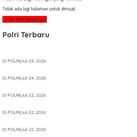
Tidak ada lagi halaman untuk dimuat.
Lihat Selengkapnya
Polri Terbaru
Wakapolri Lantik Pengurus Pusat KBPP Polri 2026–2031, Awali Kon
Di POLRI
|
Juli 29, 2026
Kapolri: Polri Siap Perkuat Kerja Sama Penegakan Hukum Intern
Di POLRI
|
Juli 24, 2026
Kortastipidkor Polri Tetapkan Tersangka Kasus Korupsi Pembiaya
Di POLRI
|
Juli 22, 2026
Polri Gelar Training of Trainers Program Paham AI, Perkuat Literasi 
Di POLRI
|
Juli 22, 2026
Masuk Daftar Red Notice, Buronan Terorisme Internasional Asal Pa
Di POLRI
|
Juli 22, 2026