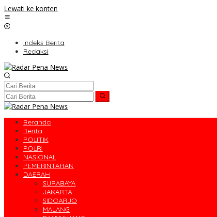
Lewati ke konten
Indeks Berita
Redaksi
Beranda
Berita
POLITIK
POLRI
NASIONAL
PEMERINTAHAN
DAERAH
SURABAYA
JAKARTA
SIDOARJO
MALANG