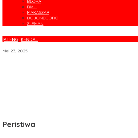
BLORA
RIAU
MAKASSAR
BOJONEGORO
SLEMAN
JATENG
,
KENDAL
Paripurna DPRD Kabupaten Kendal, Bupati Serahkan Buku LKPD
Mei 23, 2025
Target Sapu Bersih, FKS3M Tuntaskan Sisa Masalah KSM Surabay
Parodi Kreatif Warnai Kemeriahan HUT ke-76 RSPAL dr. Ramelan
Cegah Banjir, Warga Medokan Semampir Harapkan Pengerukan 
Bincang Sehat di HUT RSPAL dr. Ramelan ke-76
Fakta atau Fitnah Dua Polis Karyawan BPJS Kesehatan?
Peristiwa