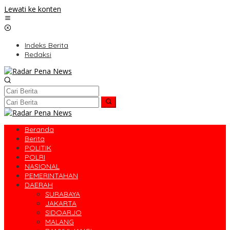
Lewati ke konten
Indeks Berita
Redaksi
Beranda
Berita
POLITIK
POLRI
NASIONAL
PEMERINTAHAN
DAERAH
SURABAYA
JAKARTA
SIDOARJO
MALANG