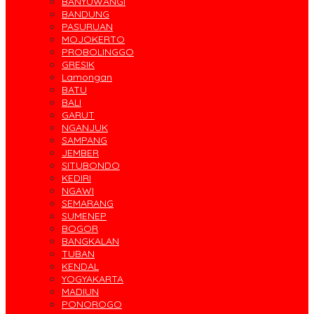
BANYUWANGI
BANDUNG
PASURUAN
MOJOKERTO
PROBOLINGGO
GRESIK
Lamongan
BATU
BALI
GARUT
NGANJUK
SAMPANG
JEMBER
SITUBONDO
KEDIRI
NGAWI
SEMARANG
SUMENEP
BOGOR
BANGKALAN
TUBAN
KENDAL
YOGYAKARTA
MADIUN
PONOROGO