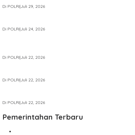
Konsolidasi Organisasi Nasional
Di POLRI
|
Juli 29, 2026
Kapolri: Polri Siap Perkuat Kerja Sama Penegakan Hukum
Internasional Bersama FBI Hadapi Kejahatan Modern
Di POLRI
|
Juli 24, 2026
Kortastipidkor Polri Tetapkan Tersangka Kasus Korupsi
Pembiayaan PT PPA–PT BAS, Kerugian Negara Capai Rp38,8
Miliar
Di POLRI
|
Juli 22, 2026
Polri Gelar Training of Trainers Program Paham AI, Perkuat
Literasi Digital Pelajar
Di POLRI
|
Juli 22, 2026
Masuk Daftar Red Notice, Buronan Terorisme Internasional Asal
Palestina Ditangkap di Indonesia
Di POLRI
|
Juli 22, 2026
Pemerintahan Terbaru