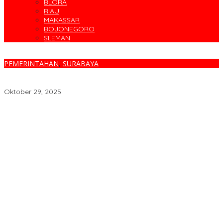
BLORA
RIAU
MAKASSAR
BOJONEGORO
SLEMAN
PEMERINTAHAN
,
SURABAYA
Surabaya Sabet Penghargaan BRIN, “Dashboard Satu Data
Realtime” Jadi Solusi Optimal Gerakkan Ekonomi Warga
Oktober 29, 2025
Cegah Banjir, Warga Medokan Semampir Harapkan Pengerukan
Sungai
Bincang Sehat di HUT RSPAL dr. Ramelan ke-76
Fakta atau Fitnah Dua Polis Karyawan BPJS Kesehatan?
Dirut Petrokimia Gresik: Prestasi Perusahaan Adalah Legacy dari
Pensiunan Himpen-PG
Pimpin Kembali Himpen-PG, Agung Wahjunto Targetkan
Kerukunan dan Segera Susun Pengurus