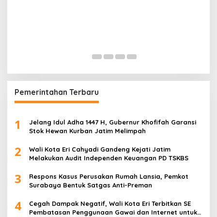
K
P
H
Di
Pemerintahan Terbaru
1
Jelang Idul Adha 1447 H, Gubernur Khofifah Garansi
Stok Hewan Kurban Jatim Melimpah
2
Wali Kota Eri Cahyadi Gandeng Kejati Jatim
Melakukan Audit Independen Keuangan PD TSKBS
3
Respons Kasus Perusakan Rumah Lansia, Pemkot
Surabaya Bentuk Satgas Anti-Preman
4
Cegah Dampak Negatif, Wali Kota Eri Terbitkan SE
Pembatasan Penggunaan Gawai dan Internet untuk