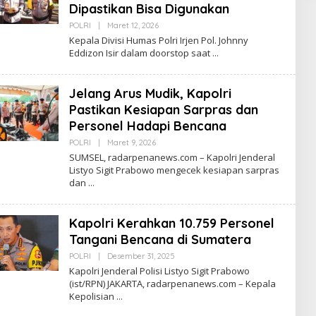
Dipastikan Bisa Digunakan
POLRI
|
Maret 12, 2026
O
L
Kepala Divisi Humas Polri Irjen Pol. Johnny
E
Eddizon Isir dalam doorstop saat
H
R
E
D
Jelang Arus Mudik, Kapolri
A
K
Pastikan Kesiapan Sarpras dan
S
Personel Hadapi Bencana
I
POLRI
|
Maret 9, 2026
O
L
SUMSEL, radarpenanews.com – Kapolri Jenderal
E
Listyo Sigit Prabowo mengecek kesiapan sarpras
H
dan
R
E
D
A
Kapolri Kerahkan 10.759 Personel
K
S
Tangani Bencana di Sumatera
I
POLRI
|
Desember 31, 2025
O
L
Kapolri Jenderal Polisi Listyo Sigit Prabowo
E
(ist/RPN) JAKARTA, radarpenanews.com – Kepala
H
Kepolisian
R
E
D