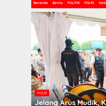
Beranda
Berita
POLITIK
POLRI
NAS
POLRI
ncana
Jelang Arus Mudik, K