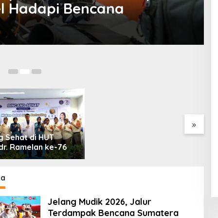
el Hadapi Bencana
De
Fakta atau Fitnah Dua Polis
D
Karyawan BPJS
P
Kesehatan?
A
P
»
g Sehat di HUT
dr. Ramelan ke-76
na
Jelang Mudik 2026, Jalur
Terdampak Bencana Sumatera