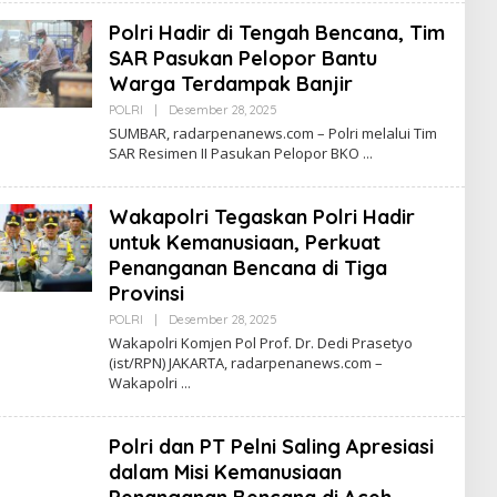
A
Polri Hadir di Tengah Bencana, Tim
K
S
SAR Pasukan Pelopor Bantu
I
Warga Terdampak Banjir
POLRI
|
Desember 28, 2025
O
L
SUMBAR, radarpenanews.com – Polri melalui Tim
E
SAR Resimen II Pasukan Pelopor BKO
H
R
E
D
Wakapolri Tegaskan Polri Hadir
A
K
untuk Kemanusiaan, Perkuat
S
Penanganan Bencana di Tiga
I
Provinsi
POLRI
|
Desember 28, 2025
O
L
Wakapolri Komjen Pol Prof. Dr. Dedi Prasetyo
E
(ist/RPN) JAKARTA, radarpenanews.com –
H
Wakapolri
R
E
D
A
Polri dan PT Pelni Saling Apresiasi
K
S
dalam Misi Kemanusiaan
I