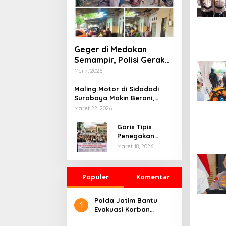
Geger di Medokan
Semampir, Polisi Gerak
Cepat Sterilisasi TKP
Mei 7, 2026
Kematian Mendadak
Maling Motor di Sidodadi
Surabaya Makin Berani,
Rekaman CCTV Seolah Tak
Maret 22, 2026
Berarti
Garis Tipis
Penegakan
Hukum dan
Maret 18, 2026
Kebebasan Pers:
Belajar dari
Kasus Mojokerto
Populer
Komentar
Polda Jatim Bantu
1
Evakuasi Korban
Runtuhnya Bangunan