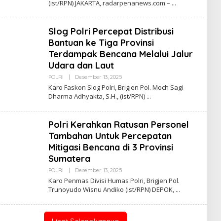
(ist/RPN) JAKARTA, radarpenanews.com –
H
R
E
D
Slog Polri Percepat Distribusi
A
K
Bantuan ke Tiga Provinsi
S
Terdampak Bencana Melalui Jalur
I
Udara dan Laut
POLRI
|
Desember 13, 2025
O
L
Karo Faskon Slog Polri, Brigjen Pol. Moch Sagi
E
Dharma Adhyakta, S.H., (ist/RPN)
H
R
E
D
Polri Kerahkan Ratusan Personel
A
K
Tambahan Untuk Percepatan
S
Mitigasi Bencana di 3 Provinsi
I
Sumatera
POLRI
|
Desember 13, 2025
O
L
Karo Penmas Divisi Humas Polri, Brigjen Pol.
E
Trunoyudo Wisnu Andiko (ist/RPN) DEPOK,
H
R
E
D
A