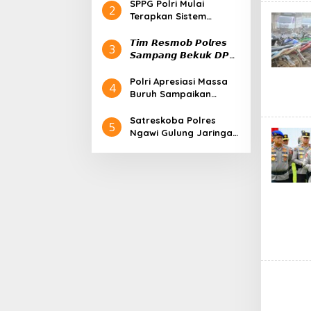
Pesantren Al-Khoziny
SPPG Polri Mulai
2
Terapkan Sistem
Prasmanan, Perdana di
Pejaten
𝙏𝙞𝙢 𝙍𝙚𝙨𝙢𝙤𝙗 𝙋𝙤𝙡𝙧𝙚𝙨
3
𝙎𝙖𝙢𝙥𝙖𝙣𝙜 𝘽𝙚𝙠𝙪𝙠 𝘿𝙋𝙊
𝙆𝙖𝙨𝙪𝙨 𝙋𝙚𝙣𝙜𝙖𝙣𝙞𝙖𝙮𝙖𝙖𝙣
𝙙𝙞 𝙆𝙚𝙩𝙖𝙥𝙖𝙣𝙜
Polri Apresiasi Massa
4
Buruh Sampaikan
Aspirasi Tertib pada
Peringatan May Day
Satreskoba Polres
5
Ngawi Gulung Jaringan
Pengedar Obat Keras,
Amankan Barang Bukti
Psikotropika