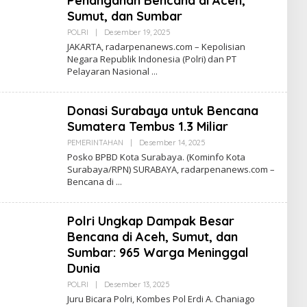
Penanganan Bencana di Aceh,
Sumut, dan Sumbar
POLRI
|
Desember 19, 2025
O
L
JAKARTA, radarpenanews.com – Kepolisian
E
Negara Republik Indonesia (Polri) dan PT
H
Pelayaran Nasional
R
E
D
A
Donasi Surabaya untuk Bencana
K
S
Sumatera Tembus 1.3 Miliar
I
PEMERINTAHAN
|
Desember 14, 2025
O
L
Posko BPBD Kota Surabaya. (Kominfo Kota
E
Surabaya/RPN) SURABAYA, radarpenanews.com –
H
Bencana di
R
E
D
A
Polri Ungkap Dampak Besar
K
S
Bencana di Aceh, Sumut, dan
I
Sumbar: 965 Warga Meninggal
Dunia
POLRI
|
Desember 13, 2025
O
L
Juru Bicara Polri, Kombes Pol Erdi A. Chaniago
E