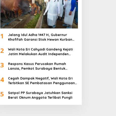
POLRI
Kapolri Kerahkan 10.759 Person
Bencana di Sumatera
sember 31, 2025
1
Jelang Idul Adha 1447 H, Gubernur
irut Petrokimia Gresik:
Khofifah Garansi Stok Hewan Kurban
restasi Perusahaan
Jatim Melimpah
dalah Legacy dari
2
Wali Kota Eri Cahyadi Gandeng Kejati
ensiunan Himpen-PG
Jatim Melakukan Audit Independen
Keuangan PD TSKBS
3
Respons Kasus Perusakan Rumah
Lansia, Pemkot Surabaya Bentuk
Parodi Kreatif Warnai
Satgas Anti-Preman
4
Kemeriahan HUT ke-76
Cegah Dampak Negatif, Wali Kota Eri
Terbitkan SE Pembatasan Penggunaan
RSPAL dr. Ramelan
Gawai dan Internet untuk Anak
5
Satpol PP Surabaya Jatuhkan Sanksi
Berat Oknum Anggota Terlibat Pungli