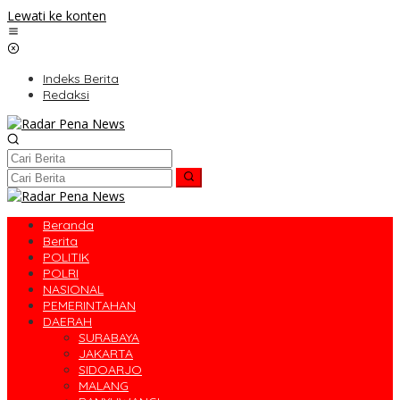
Lewati ke konten
Indeks Berita
Redaksi
Beranda
Berita
POLITIK
POLRI
NASIONAL
PEMERINTAHAN
DAERAH
SURABAYA
JAKARTA
SIDOARJO
MALANG