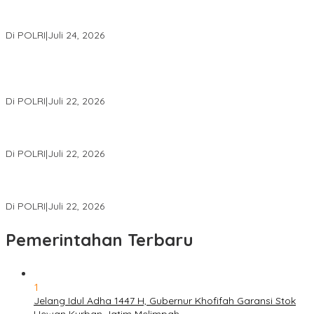
Kapolri: Polri Siap Perkuat Kerja Sama Penegakan Hukum
Internasional Bersama FBI Hadapi Kejahatan Modern
Di POLRI
|
Juli 24, 2026
Kortastipidkor Polri Tetapkan Tersangka Kasus Korupsi
Pembiayaan PT PPA–PT BAS, Kerugian Negara Capai Rp38,8
Miliar
Di POLRI
|
Juli 22, 2026
Polri Gelar Training of Trainers Program Paham AI, Perkuat
Literasi Digital Pelajar
Di POLRI
|
Juli 22, 2026
Masuk Daftar Red Notice, Buronan Terorisme Internasional Asal
Palestina Ditangkap di Indonesia
Di POLRI
|
Juli 22, 2026
Pemerintahan Terbaru
1
Jelang Idul Adha 1447 H, Gubernur Khofifah Garansi Stok