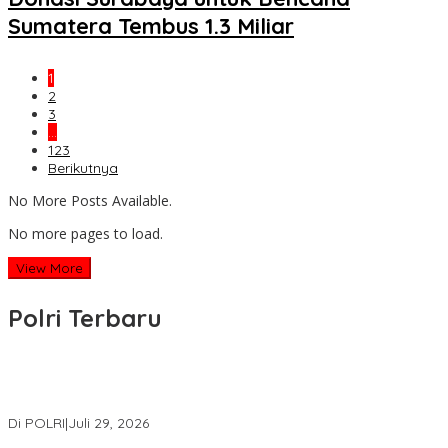
Sumatera Tembus 1.3 Miliar
1
2
3
…
123
Berikutnya
No More Posts Available.
No more pages to load.
View More
Polri Terbaru
Wakapolri Lantik Pengurus Pusat KBPP Polri 2026–2031, Awali
Konsolidasi Organisasi Nasional
Di POLRI
|
Juli 29, 2026