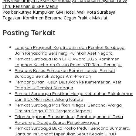
Pos sebelumnya
DPMPTSP Surabaya Luncurkan Layanan Drive
Thru Perizinan di SPP Menur
Pos berikutnya
Kumpulkan GM Hotel, Wali Kota Surabaya
Tegaskan Komitmen Bersama Cegah Praktik Maksiat
Posting Terkait
Langkah Progresif: Kejati Jatim dan Pemkot Surabaya
Jalin Kerjasama Bersinergi Pulihkan Aset Negara
Pemkot Surabaya Raih UHC Award 2026, Komitmen
Layanan Kesehatan Cukup Pakai KTP Terus Berlanjut
Respons Kasus Perusakan Rumah Lansia, Pemkot
Surabaya Bentuk Satgas Anti-Preman
Pembangunan Rusun Diusulkan ke Kementerian, Aset
Tetap Milik Pemkot Surabaya
Pemkot Surabaya Pastikan Harga Kebutuhan Pokok Aman
dan Stok Melimpah Jelang Nataru
Pemkot Surabaya Masifkan Mitigasi Bencana: Warga
Diminta Siaga, OPD Bergerak Terpadu
Telan Anggaran Ratusan Juta, Pembangunan di Desa
Purworejo Diduga Syarat Penyelewengan
Pemkot Surabaya Buka Posko Peduli Bencana Sumatera,
Bantuan Ini Sangat Diperlukan Sebut Kepala BPBD