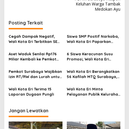
v
Keluhan Warga Tambak
i
Medokan Ayu
g
Posting Terkait
a
s
Cegah Dampak Negatif,
Siswa SMP Positif Narkoba,
i
Wali Kota Eri Terbitkan SE
Wali Kota Eri Paparkan
p
Pembatasan Penggunaan
Langkah Strategis
Gawai dan Internet untuk
Berantas Hingga Akarnya
Aset Waduk Senilai Rp176
6 Siswa Keracunan Susu
o
Anak
Miliar Kembali ke Pemkot
Promosi, Wali Kota Eri
s
Surabaya, Wali Kota Eri:
Instruksikan Dinkes Periksa
Solusi Banjir Wiyung
Penyebabnya
Pemkot Surabaya Wajibkan
Wali Kota Eri Berangkatkan
Izin RT/RW dan Lurah untuk
56 Kafilah MTQ Surabaya,
Tenda Hajatan Tutup Jalan
Bidik Juara Umum di
Jember
Wali Kota Eri Terima 15
Wali Kota Eri Minta
Laporan Dugaan Pungli
Pelayanan Publik Kelurahan
Dibenahi
Jangan Lewatkan