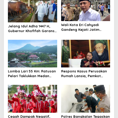
Wali Kota Eri Cahyadi
Jelang Idul Adha 1447 H,
Gandeng Kejati Jatim
Gubernur Khofifah Garansi
Melakukan Audit
Stok Hewan Kurban Jatim
Independen Keuangan PD
Melimpah
TSKBS
Lomba Lari 55 Km: Ratusan
Respons Kasus Perusakan
Pelari Taklukkan Medan
Rumah Lansia, Pemkot
Ekstrem Gunung Butak
Surabaya Bentuk Satgas
Anti-Preman
Cegah Dampak Negatif,
Polres Bangkalan Tegaskan