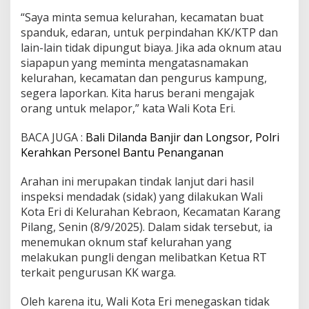
h
“Saya minta semua kelurahan, kecamatan buat
W
spanduk, edaran, untuk perpindahan KK/KTP dan
a
lain-lain tidak dipungut biaya. Jika ada oknum atau
r
g
siapapun yang meminta mengatasnamakan
a
kelurahan, kecamatan dan pengurus kampung,
:
segera laporkan. Kita harus berani mengajak
U
orang untuk melapor,” kata Wali Kota Eri.
r
u
s
BACA JUGA :
Bali Dilanda Banjir dan Longsor, Polri
A
Kerahkan Personel Bantu Penanganan
d
m
Arahan ini merupakan tindak lanjut dari hasil
i
inspeksi mendadak (sidak) yang dilakukan Wali
n
d
Kota Eri di Kelurahan Kebraon, Kecamatan Karang
u
Pilang, Senin (8/9/2025). Dalam sidak tersebut, ia
k
menemukan oknum staf kelurahan yang
G
melakukan pungli dengan melibatkan Ketua RT
r
a
terkait pengurusan KK warga.
t
i
Oleh karena itu, Wali Kota Eri menegaskan tidak
s