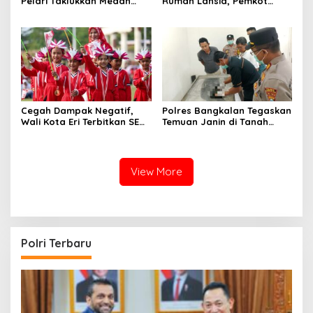
Pelari Taklukkan Medan
Rumah Lansia, Pemkot
Ekstrem Gunung Butak
Surabaya Bentuk Satgas
Anti-Preman
Cegah Dampak Negatif,
Polres Bangkalan Tegaskan
Wali Kota Eri Terbitkan SE
Temuan Janin di Tanah
Pembatasan Penggunaan
Merah Bukan Janin Manusia
Gawai dan Internet untuk
Anak
View More
Polri Terbaru