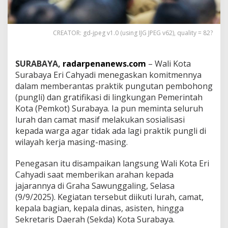
h
d
a
CREATOR: gd-jpeg v1.0 (using IJG JPEG v62), quality = 82?
n
C
a
m
SURABAYA,
radarpenanews.com
– Wali Kota
a
Surabaya Eri Cahyadi menegaskan komitmennya
t
dalam memberantas praktik pungutan pembohong
B
(pungli) dan gratifikasi di lingkungan Pemerintah
u
a
Kota (Pemkot) Surabaya. Ia pun meminta seluruh
t
lurah dan camat masif melakukan sosialisasi
E
kepada warga agar tidak ada lagi praktik pungli di
d
wilayah kerja masing-masing.
a
r
a
Penegasan itu disampaikan langsung Wali Kota Eri
n
Cahyadi saat memberikan arahan kepada
k
jajarannya di Graha Sawunggaling, Selasa
e
(9/9/2025). Kegiatan tersebut diikuti lurah, camat,
R
kepala bagian, kepala dinas, asisten, hingga
u
m
Sekretaris Daerah (Sekda) Kota Surabaya.
a