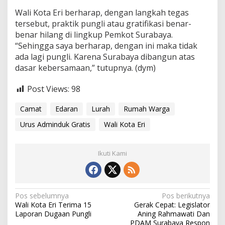
Wali Kota Eri berharap, dengan langkah tegas
tersebut, praktik pungli atau gratifikasi benar-
benar hilang di lingkup Pemkot Surabaya.
“Sehingga saya berharap, dengan ini maka tidak
ada lagi pungli. Karena Surabaya dibangun atas
dasar kebersamaan,” tutupnya. (dym)
Post Views:
98
Camat
Edaran
Lurah
Rumah Warga
Urus Adminduk Gratis
Wali Kota Eri
Ikuti Kami
N
Pos sebelumnya
Pos berikutnya
Wali Kota Eri Terima 15
Gerak Cepat: Legislator
a
Laporan Dugaan Pungli
Aning Rahmawati Dan
PDAM Surabaya Respon