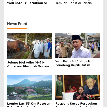
Wali Kota Eri Terbitkan SE
Temuan Janin di Tanah
Pembatasan Penggunaan
Merah Bukan Janin Manusia
Gawai dan Internet untuk
Anak
News Feed
Wali Kota Eri Cahyadi
Jelang Idul Adha 1447 H,
Gandeng Kejati Jatim
Gubernur Khofifah Garansi
Melakukan Audit
Stok Hewan Kurban Jatim
Independen Keuangan PD
Melimpah
TSKBS
Lomba Lari 55 Km: Ratusan
Respons Kasus Perusakan