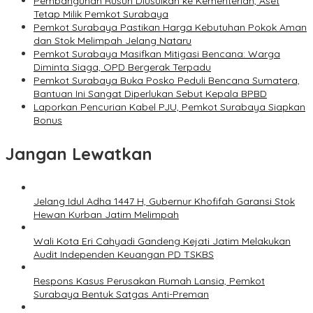
Pembangunan Rusun Diusulkan ke Kementerian, Aset
Tetap Milik Pemkot Surabaya
Pemkot Surabaya Pastikan Harga Kebutuhan Pokok Aman
dan Stok Melimpah Jelang Nataru
Pemkot Surabaya Masifkan Mitigasi Bencana: Warga
Diminta Siaga, OPD Bergerak Terpadu
Pemkot Surabaya Buka Posko Peduli Bencana Sumatera,
Bantuan Ini Sangat Diperlukan Sebut Kepala BPBD
Laporkan Pencurian Kabel PJU, Pemkot Surabaya Siapkan
Bonus
Jangan Lewatkan
Jelang Idul Adha 1447 H, Gubernur Khofifah Garansi Stok
Hewan Kurban Jatim Melimpah
Wali Kota Eri Cahyadi Gandeng Kejati Jatim Melakukan
Audit Independen Keuangan PD TSKBS
Respons Kasus Perusakan Rumah Lansia, Pemkot
Surabaya Bentuk Satgas Anti-Preman