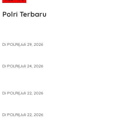
Polri Terbaru
Wakapolri Lantik Pengurus Pusat KBPP Polri 2026–2031, Awali
Konsolidasi Organisasi Nasional
Di POLRI
|
Juli 29, 2026
Kapolri: Polri Siap Perkuat Kerja Sama Penegakan Hukum
Internasional Bersama FBI Hadapi Kejahatan Modern
Di POLRI
|
Juli 24, 2026
Kortastipidkor Polri Tetapkan Tersangka Kasus Korupsi
Pembiayaan PT PPA–PT BAS, Kerugian Negara Capai Rp38,8
Miliar
Di POLRI
|
Juli 22, 2026
Polri Gelar Training of Trainers Program Paham AI, Perkuat
Literasi Digital Pelajar
Di POLRI
|
Juli 22, 2026
Masuk Daftar Red Notice, Buronan Terorisme Internasional Asal