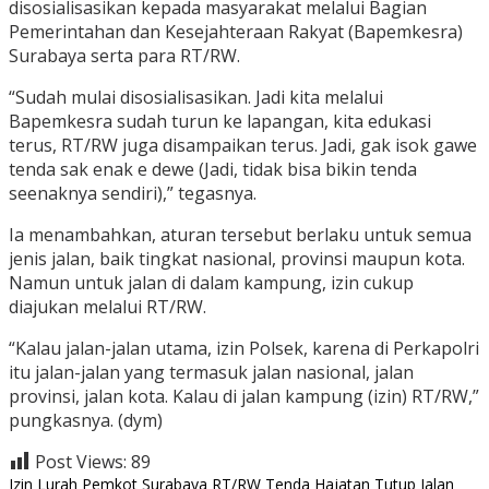
disosialisasikan kepada masyarakat melalui Bagian
Pemerintahan dan Kesejahteraan Rakyat (Bapemkesra)
Surabaya serta para RT/RW.
“Sudah mulai disosialisasikan. Jadi kita melalui
Bapemkesra sudah turun ke lapangan, kita edukasi
terus, RT/RW juga disampaikan terus. Jadi, gak isok gawe
tenda sak enak e dewe (Jadi, tidak bisa bikin tenda
seenaknya sendiri),” tegasnya.
Ia menambahkan, aturan tersebut berlaku untuk semua
jenis jalan, baik tingkat nasional, provinsi maupun kota.
Namun untuk jalan di dalam kampung, izin cukup
diajukan melalui RT/RW.
“Kalau jalan-jalan utama, izin Polsek, karena di Perkapolri
itu jalan-jalan yang termasuk jalan nasional, jalan
provinsi, jalan kota. Kalau di jalan kampung (izin) RT/RW,”
pungkasnya. (dym)
Post Views:
89
Izin
Lurah
Pemkot Surabaya
RT/RW
Tenda Hajatan
Tutup Jalan