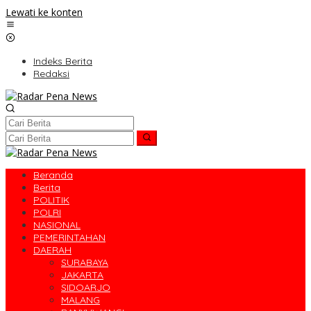
Lewati ke konten
Indeks Berita
Redaksi
Beranda
Berita
POLITIK
POLRI
NASIONAL
PEMERINTAHAN
DAERAH
SURABAYA
JAKARTA
SIDOARJO
MALANG