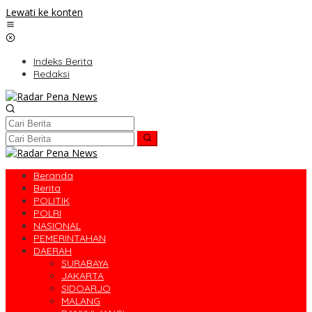
Lewati ke konten
Indeks Berita
Redaksi
Beranda
Berita
POLITIK
POLRI
NASIONAL
PEMERINTAHAN
DAERAH
SURABAYA
JAKARTA
SIDOARJO
MALANG