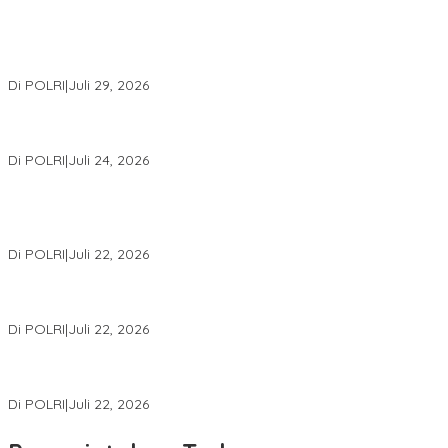
Wakapolri Lantik Pengurus Pusat KBPP Polri 2026–2031, Awali
Konsolidasi Organisasi Nasional
Di POLRI
|
Juli 29, 2026
Kapolri: Polri Siap Perkuat Kerja Sama Penegakan Hukum
Internasional Bersama FBI Hadapi Kejahatan Modern
Di POLRI
|
Juli 24, 2026
Kortastipidkor Polri Tetapkan Tersangka Kasus Korupsi
Pembiayaan PT PPA–PT BAS, Kerugian Negara Capai Rp38,8
Miliar
Di POLRI
|
Juli 22, 2026
Polri Gelar Training of Trainers Program Paham AI, Perkuat
Literasi Digital Pelajar
Di POLRI
|
Juli 22, 2026
Masuk Daftar Red Notice, Buronan Terorisme Internasional Asal
Palestina Ditangkap di Indonesia
Di POLRI
|
Juli 22, 2026