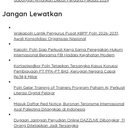
Gabungan Amankan Debat Perdana Pilkada 2024
Jangan Lewatkan
Wakapolri Lantik Pengurus Pusat KBPP Polri 2026–2031,
Awali Konsolidasi Organisasi Nasional
Kapolri: Polri Siap Perkuat Kerja Sama Penegakan Hukum
Internasional Bersama FBI Hadapi Kejahatan Modern
Kortastipidkor Polri Tetapkan Tersangka Kasus Korupsi
Pembiayaan PT PPA–PT BAS, Kerugian Negara Capai
Rp38,8 Miliar
Polri Gelar Training of Trainers Program Paham AI, Perkuat
Literasi Digital Pelajar
Masuk Daftar Red Notice, Buronan Terorisme Internasional
Asal Palestina Ditangkap di Indonesia
Dugaan Jaringan Perjudian Online DAZZLIVE Dibongkar, 11
Orang Ditetapkan Jadi Tersangka