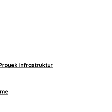
royek Infrastruktur
ame