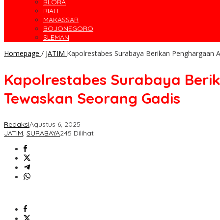
BLORA
RIAU
MAKASSAR
BOJONEGORO
SLEMAN
Homepage
/
JATIM
Kapolrestabes Surabaya Berikan Penghargaan 
Kapolrestabes Surabaya Ber
Tewaskan Seorang Gadis
Redaksi
Agustus 6, 2025
JATIM
,
SURABAYA
245 Dilihat