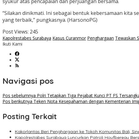
syukur atas pencapaian dan perjuangan bersama.
“Silakan dinikmati. Ini sebagai bentuk kebersamaan kita
yang terbaik,” pungkasnya. (HarsonoPG)
Post Views:
245
Kapolrestabes Surabaya
Kasus Curanmor
Penghargaan
Tewaskan S
Ikuti Kami
Navigasi pos
Pos sebelumnya
Polri Tetapkan Tiga Pejabat Kunci PT FS Tersang
Pos berikutnya
Teken Nota Kesepahaman dengan Kementerian Imipas
Posting Terkait
Kakorlantas Beri Penghargaan ke Tokoh Komunitas Bali, Sin
Kapolrestabes Surabaya Luncurkan Patroli Houfbereau Ber