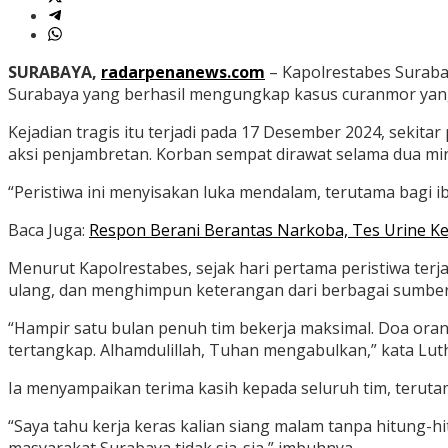
SURABAYA,
radarpenanews.com
– Kapolrestabes Suraba
Surabaya yang berhasil mengungkap kasus curanmor yang
Kejadian tragis itu terjadi pada 17 Desember 2024, sekit
aksi penjambretan. Korban sempat dirawat selama dua mi
“Peristiwa ini menyisakan luka mendalam, terutama bagi ib
Baca Juga:
Respon Berani Berantas Narkoba, Tes Urine K
Menurut Kapolrestabes, sejak hari pertama peristiwa ter
ulang, dan menghimpun keterangan dari berbagai sumber
“Hampir satu bulan penuh tim bekerja maksimal. Doa ora
tertangkap. Alhamdulillah, Tuhan mengabulkan,” kata Luth
Ia menyampaikan terima kasih kepada seluruh tim, teruta
“Saya tahu kerja keras kalian siang malam tanpa hitung