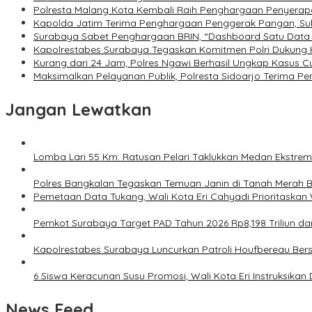
Polresta Malang Kota Kembali Raih Penghargaan Penyerapan
Kapolda Jatim Terima Penghargaan Penggerak Pangan, Suks
Surabaya Sabet Penghargaan BRIN, “Dashboard Satu Data 
Kapolrestabes Surabaya Tegaskan Komitmen Polri Dukung 
Kurang dari 24 Jam, Polres Ngawi Berhasil Ungkap Kasus Cu
Maksimalkan Pelayanan Publik, Polresta Sidoarjo Terima 
Jangan Lewatkan
Lomba Lari 55 Km: Ratusan Pelari Taklukkan Medan Ekstre
Polres Bangkalan Tegaskan Temuan Janin di Tanah Merah 
Pemetaan Data Tukang, Wali Kota Eri Cahyadi Prioritaskan 
Pemkot Surabaya Target PAD Tahun 2026 Rp8,198 Triliun da
Kapolrestabes Surabaya Luncurkan Patroli Houfbereau Ber
6 Siswa Keracunan Susu Promosi, Wali Kota Eri Instruksika
News Feed