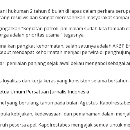
lani hukuman 2 tahun 6 bulan di lapas dalam perkara serupa
rang residivis dan sangat meresahhkan masyarakat sampai
ingatkan “Kegiatan patroli jam malam sudah kita tambah d
arga adalah prioritas utama,” tegasnya.
naikan pangkat kehormatan, salah satunya adalah AKBP Enn
sebut mendapat kehormatan menjadi perwira di penghujun
ari penilaian panjang sejak awal beliau mengabdi sebagai a
s loyalitas dan kerja keras yang konsisten selama bertahun
 Ketua Umum Persatuan Jurnalis Indonesia
onel yang berulang tahun pada bulan Agustus. Kapolrestab
ula kebijakan, kedewasaan, dan pemahaman dalam menjala
eluruh peserta apel. Kapolrestabes mengajak semua untuk 