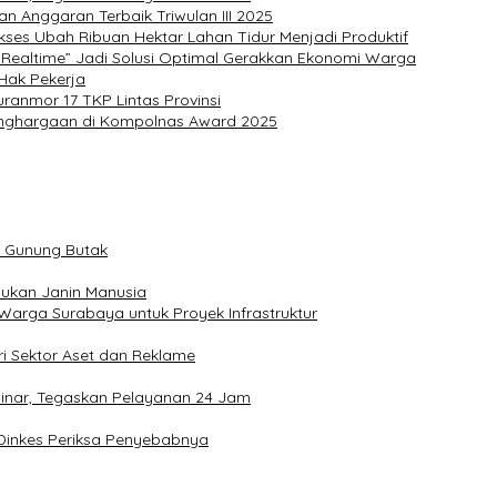
 Anggaran Terbaik Triwulan III 2025
es Ubah Ribuan Hektar Lahan Tidur Menjadi Produktif
Realtime” Jadi Solusi Optimal Gerakkan Ekonomi Warga
Hak Pekerja
ranmor 17 TKP Lintas Provinsi
Penghargaan di Kompolnas Award 2025
m Gunung Butak
Bukan Janin Manusia
Warga Surabaya untuk Proyek Infrastruktur
ri Sektor Aset dan Reklame
sinar, Tegaskan Pelayanan 24 Jam
n Dinkes Periksa Penyebabnya