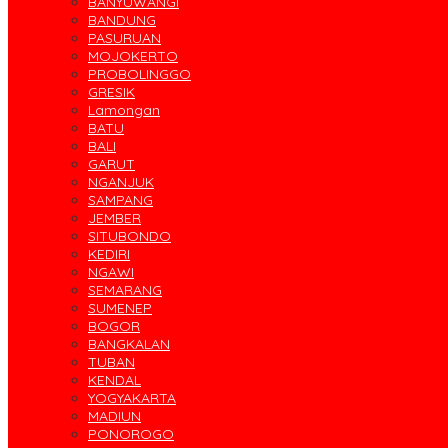
BANYUWANGI
BANDUNG
PASURUAN
MOJOKERTO
PROBOLINGGO
GRESIK
Lamongan
BATU
BALI
GARUT
NGANJUK
SAMPANG
JEMBER
SITUBONDO
KEDIRI
NGAWI
SEMARANG
SUMENEP
BOGOR
BANGKALAN
TUBAN
KENDAL
YOGYAKARTA
MADIUN
PONOROGO