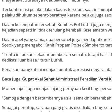
masyarakat Surabaya tidak sia-sia,” imbuhnya.
Terkonfirmasi pelaku dalam kasus tersebut saat ini menja
pelaku dihukum seberat-beratnya karena pelaku juga seo
Dalam kesempatan tersebut, Kombes Pol Luthfi juga meng
kejadian seperti ini tidak terulang kembali. Keselamatan w
Dalam apel yang sama, dua personel juga mendapatkan ke
Sosok yang mengabdi Kanit Propam Polsek Simokerto ter
“Tentu ini bukan sekadar pemberian semata, tetapi hasil d
dedikasi luar biasa,” tutur Luthfi.
Kenaikan pangkat ini menjadi bentuk apresiasi negara ata
Baca Juga:
Gugat Akal Sehat Administrasi Peradilan Versi
Momen apel juga menjadi ajang perayaan kecil bagi pers
“Semoga dengan bertambahnya usia, semakin bertambah p
Sebagai penutup, sarapan pagi gratis disediakan bagi s