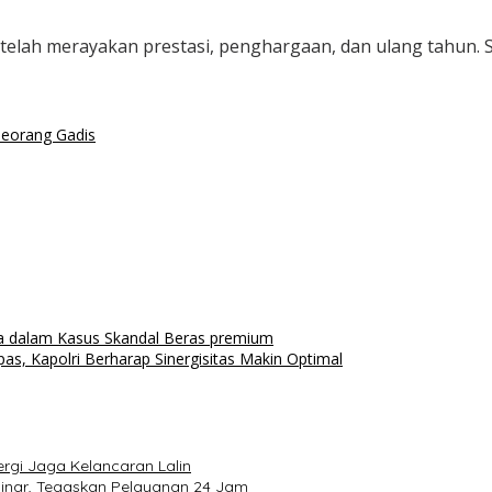
 setelah merayakan prestasi, penghargaan, dan ulang tahun
eorang Gadis
ka dalam Kasus Skandal Beras premium
, Kapolri Berharap Sinergisitas Makin Optimal
ergi Jaga Kelancaran Lalin
sinar, Tegaskan Pelayanan 24 Jam