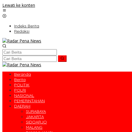
Lewati ke konten
Indeks Berita
Redaksi
Beranda
Berita
POLITIK
POLRI
NASIONAL
PEMERINTAHAN
DAERAH
SURABAYA
JAKARTA
SIDOARJO
MALANG