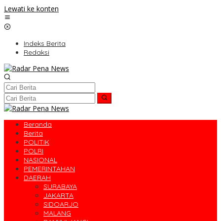
Lewati ke konten
Indeks Berita
Redaksi
Beranda
Berita
POLITIK
POLRI
NASIONAL
PEMERINTAHAN
DAERAH
SURABAYA
JAKARTA
SIDOARJO
MALANG