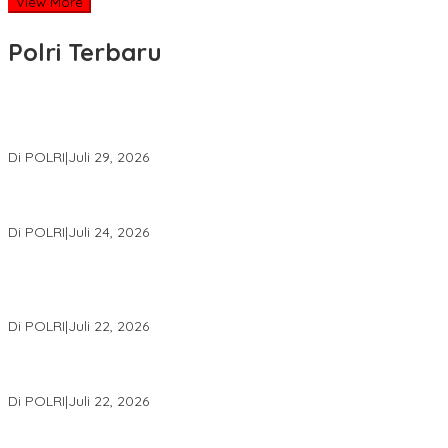
View More
Polri Terbaru
Wakapolri Lantik Pengurus Pusat KBPP Polri 2026–2031, Awali
Konsolidasi Organisasi Nasional
Di POLRI
|
Juli 29, 2026
Kapolri: Polri Siap Perkuat Kerja Sama Penegakan Hukum
Internasional Bersama FBI Hadapi Kejahatan Modern
Di POLRI
|
Juli 24, 2026
Kortastipidkor Polri Tetapkan Tersangka Kasus Korupsi
Pembiayaan PT PPA–PT BAS, Kerugian Negara Capai Rp38,8
Miliar
Di POLRI
|
Juli 22, 2026
Polri Gelar Training of Trainers Program Paham AI, Perkuat
Literasi Digital Pelajar
Di POLRI
|
Juli 22, 2026
Masuk Daftar Red Notice, Buronan Terorisme Internasional Asal