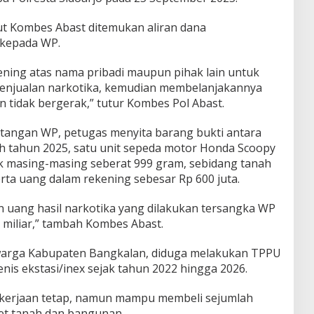
ut Kombes Abast ditemukan aliran dana
kepada WP.
ing atas nama pribadi maupun pihak lain untuk
penjualan narkotika, kemudian membelanjakannya
 tidak bergerak,” tutur Kombes Pol Abast.
 tangan WP, petugas menyita barang bukti antara
sh tahun 2025, satu unit sepeda motor Honda Scoopy
k masing-masing seberat 999 gram, sebidang tanah
ta uang dalam rekening sebesar Rp 600 juta.
n uang hasil narkotika yang dilakukan tersangka WP
 miliar,” tambah Kombes Abast.
 warga Kabupaten Bangkalan, diduga melakukan TPPU
jenis ekstasi/inex sejak tahun 2022 hingga 2026.
pekerjaan tetap, namun mampu membeli sejumlah
set tanah dan bangunan.