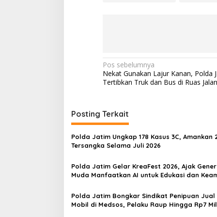
N
Pos sebelumnya
Nekat Gunakan Lajur Kanan, Polda J
a
Tertibkan Truk dan Bus di Ruas Jalan
v
i
Posting Terkait
g
a
Polda Jatim Ungkap 178 Kasus 3C, Amankan 
s
Tersangka Selama Juli 2026
i
Polda Jatim Gelar KreaFest 2026, Ajak Gener
p
Muda Manfaatkan AI untuk Edukasi dan Ke
Publik
o
Polda Jatim Bongkar Sindikat Penipuan Jual 
s
Mobil di Medsos, Pelaku Raup Hingga Rp7 Mil