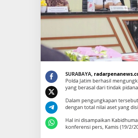
s
u
s
T
P
P
U
,
A
s
e
t
H
a
SURABAYA,
radarpenanews.
s
Polda Jatim berhasil mengungk
i
yang berasal dari tindak pidana
l
N
Dalam pengungkapan tersebut,
a
r
dengan total nilai aset yang di
k
o
Hal ini disampaikan Kabidhuma
t
konferensi pers, Kamis (19/2/20
i
k