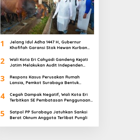
1
Jelang Idul Adha 1447 H, Gubernur
Khofifah Garansi Stok Hewan Kurban
Jatim Melimpah
2
Wali Kota Eri Cahyadi Gandeng Kejati
Jatim Melakukan Audit Independen
Keuangan PD TSKBS
3
Respons Kasus Perusakan Rumah
Lansia, Pemkot Surabaya Bentuk
Satgas Anti-Preman
4
Cegah Dampak Negatif, Wali Kota Eri
Terbitkan SE Pembatasan Penggunaan
Gawai dan Internet untuk Anak
5
Satpol PP Surabaya Jatuhkan Sanksi
Berat Oknum Anggota Terlibat Pungli