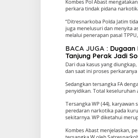
Kombes Pol Abast mengatakan
a
R
perkara tindak pidana narkotik
p
2
“Ditresnarkoba Polda Jatim ti
,
juga menelusuri dan menyita as
7
melalui penerapan pasal TPPU,
M
i
l
BACA JUGA :
Dugaan 
i
Tanjung Perak Jadi S
a
r
Dari dua kasus yang diungkap, t
D
dan saat ini proses perkaranya
i
s
Sedangkan tersangka FA dengan 
i
penyidikan. Total keseluruhan a
t
a
Tersangka WP (44), karyawan s
peredaran narkotika pada kuru
sekitarnya. WP diketahui merup
Kombes Abast menjelaskan, pe
tersangka W oleh Satresnarkob