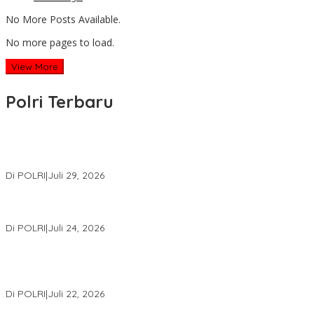
No More Posts Available.
No more pages to load.
View More
Polri Terbaru
Wakapolri Lantik Pengurus Pusat KBPP Polri 2026–2031, Awali
Konsolidasi Organisasi Nasional
Di POLRI
|
Juli 29, 2026
Kapolri: Polri Siap Perkuat Kerja Sama Penegakan Hukum
Internasional Bersama FBI Hadapi Kejahatan Modern
Di POLRI
|
Juli 24, 2026
Kortastipidkor Polri Tetapkan Tersangka Kasus Korupsi
Pembiayaan PT PPA–PT BAS, Kerugian Negara Capai Rp38,8
Miliar
Di POLRI
|
Juli 22, 2026