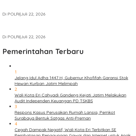
Polri Gelar Training of Trainers Program Paham AI, Perkuat
Literasi Digital Pelajar
Di POLRI
|
Juli 22, 2026
Masuk Daftar Red Notice, Buronan Terorisme Internasional Asal
Palestina Ditangkap di Indonesia
Di POLRI
|
Juli 22, 2026
Pemerintahan Terbaru
1
Jelang Idul Adha 1447 H, Gubernur Khofifah Garansi Stok
Hewan Kurban Jatim Melimpah
2
Wali Kota Eri Cahyadi Gandeng Kejati Jatim Melakukan
Audit Independen Keuangan PD TSKBS
3
Respons Kasus Perusakan Rumah Lansia, Pemkot
Surabaya Bentuk Satgas Anti-Preman
4
Cegah Dampak Negatif, Wali Kota Eri Terbitkan SE
Pembatasan Penggunaan Gawai dan Internet untuk Anak