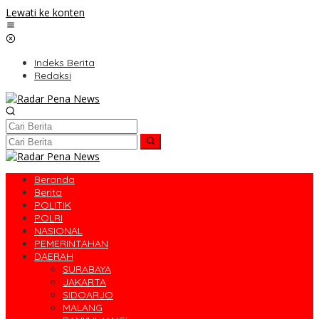
Lewati ke konten
Indeks Berita
Redaksi
Beranda
Berita
POLITIK
POLRI
NASIONAL
PEMERINTAHAN
DAERAH
SURABAYA
JAKARTA
SIDOARJO
MALANG