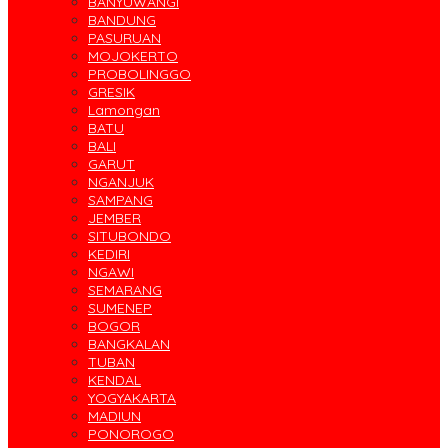
BANYUWANGI
BANDUNG
PASURUAN
MOJOKERTO
PROBOLINGGO
GRESIK
Lamongan
BATU
BALI
GARUT
NGANJUK
SAMPANG
JEMBER
SITUBONDO
KEDIRI
NGAWI
SEMARANG
SUMENEP
BOGOR
BANGKALAN
TUBAN
KENDAL
YOGYAKARTA
MADIUN
PONOROGO