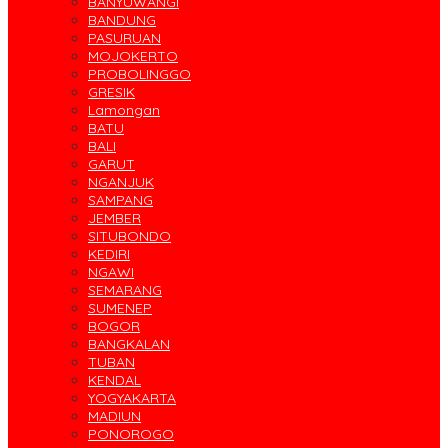
BANYUWANGI
BANDUNG
PASURUAN
MOJOKERTO
PROBOLINGGO
GRESIK
Lamongan
BATU
BALI
GARUT
NGANJUK
SAMPANG
JEMBER
SITUBONDO
KEDIRI
NGAWI
SEMARANG
SUMENEP
BOGOR
BANGKALAN
TUBAN
KENDAL
YOGYAKARTA
MADIUN
PONOROGO