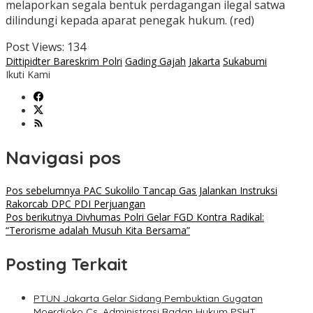
melaporkan segala bentuk perdagangan ilegal satwa
dilindungi kepada aparat penegak hukum. (red)
Post Views:
134
Dittipidter Bareskrim Polri
Gading Gajah
Jakarta
Sukabumi
Ikuti Kami
Navigasi pos
Pos sebelumnya
PAC Sukolilo Tancap Gas Jalankan Instruksi
Rakorcab DPC PDI Perjuangan
Pos berikutnya
Divhumas Polri Gelar FGD Kontra Radikal:
“Terorisme adalah Musuh Kita Bersama”
Posting Terkait
PTUN Jakarta Gelar Sidang Pembuktian Gugatan
Moerdjoko Cs, Administrasi Badan Hukum PSHT