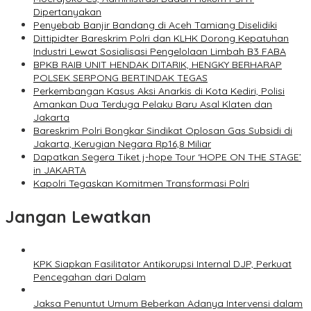
Dipertanyakan
Penyebab Banjir Bandang di Aceh Tamiang Diselidiki
Dittipidter Bareskrim Polri dan KLHK Dorong Kepatuhan
Industri Lewat Sosialisasi Pengelolaan Limbah B3 FABA
BPKB RAIB UNIT HENDAK DITARIK, HENGKY BERHARAP
POLSEK SERPONG BERTINDAK TEGAS
Perkembangan Kasus Aksi Anarkis di Kota Kediri, Polisi
Amankan Dua Terduga Pelaku Baru Asal Klaten dan
Jakarta
Bareskrim Polri Bongkar Sindikat Oplosan Gas Subsidi di
Jakarta, Kerugian Negara Rp16,8 Miliar
Dapatkan Segera Tiket j-hope Tour ‘HOPE ON THE STAGE’
in JAKARTA
Kapolri Tegaskan Komitmen Transformasi Polri
Jangan Lewatkan
KPK Siapkan Fasilitator Antikorupsi Internal DJP, Perkuat
Pencegahan dari Dalam
Jaksa Penuntut Umum Beberkan Adanya Intervensi dalam