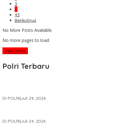
3
…
43
Berikutnya
No More Posts Available.
No more pages to load.
View More
Polri Terbaru
Wakapolri Lantik Pengurus Pusat KBPP Polri 2026–2031, Awali
Konsolidasi Organisasi Nasional
Di POLRI
|
Juli 29, 2026
Kapolri: Polri Siap Perkuat Kerja Sama Penegakan Hukum
Internasional Bersama FBI Hadapi Kejahatan Modern
Di POLRI
|
Juli 24, 2026
Kortastipidkor Polri Tetapkan Tersangka Kasus Korupsi