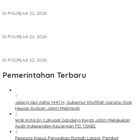
Pembiayaan PT PPA–PT BAS, Kerugian Negara Capai Rp38,8
Miliar
Di POLRI
|
Juli 22, 2026
Polri Gelar Training of Trainers Program Paham AI, Perkuat
Literasi Digital Pelajar
Di POLRI
|
Juli 22, 2026
Masuk Daftar Red Notice, Buronan Terorisme Internasional Asal
Palestina Ditangkap di Indonesia
Di POLRI
|
Juli 22, 2026
Pemerintahan Terbaru
1
Jelang Idul Adha 1447 H, Gubernur Khofifah Garansi Stok
Hewan Kurban Jatim Melimpah
2
Wali Kota Eri Cahyadi Gandeng Kejati Jatim Melakukan
Audit Independen Keuangan PD TSKBS
3
Respons Kasus Perusakan Rumah Lansia, Pemkot