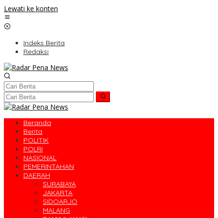
Lewati ke konten
Indeks Berita
Redaksi
Beranda
Berita
POLITIK
POLRI
NASIONAL
PEMERINTAHAN
DAERAH
SURABAYA
JAKARTA
SIDOARJO
MALANG