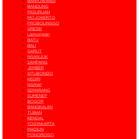
BANYUWANGI
BANDUNG
PASURUAN
MOJOKERTO
PROBOLINGGO
GRESIK
Lamongan
BATU
BALI
GARUT
NGANJUK
SAMPANG
JEMBER
SITUBONDO
KEDIRI
NGAWI
SEMARANG
SUMENEP
BOGOR
BANGKALAN
TUBAN
KENDAL
YOGYAKARTA
MADIUN
PONOROGO