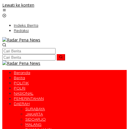
Lewati ke konten
Indeks Berita
Redaksi
Beranda
Berita
POLITIK
POLRI
NASIONAL
PEMERINTAHAN
DAERAH
SURABAYA
JAKARTA
SIDOARJO
MALANG