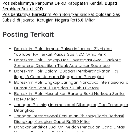
Pos sebelumnya
Paripurna DPRD Kabupaten Kendal, Bupati
Serahkan Buku LKPD
Pos berikutnya
Bareskrim Polri Bongkar Sindikat Oplosan Gas
Subsidi di Jakarta, Kerugian Negara Rp16,8 Miliar
Posting Terkait
Bareskrim Polri Jemput Paksa Influencer ZNM dan
YouTuber RV Terkait Kasus Gas N2O ‘Whip Pink’
Bareskrim Polri Ungkap Hasil Investigasi Awal Blackout
Sumatera, Dipastikan Tidak Ada Unsur Sabotase
Bareskrim Polri Dalami Dugaan Pemberangkatan Haji
Ilegal, 8 Calon Jemaah Digagalkan Berangkat
Bareskrim Polri Ungkap Jaringan Narkotika Internasional di
Dumai, Sita Sabu 18 Kg dan 30 Ribu Ekstasi
Bareskrim Polri Musnahkan Barang Bukti Narkoba Senilai
Rp149 Miliar
Jaringan Phishing Internasional Dibongkar, Dua Tersangka
Ditangkap
Jaringan Internasional Penjualan Phishing Tools Berhasil
Diungkap, Kerugian Capai Rp350 Miliar
Bongkar Sindikat Judi Online dan Pencucian Uang Lintas