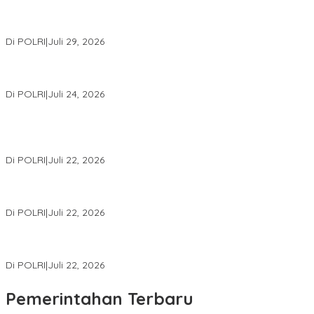
Wakapolri Lantik Pengurus Pusat KBPP Polri 2026–2031, Awali
Konsolidasi Organisasi Nasional
Di POLRI
|
Juli 29, 2026
Kapolri: Polri Siap Perkuat Kerja Sama Penegakan Hukum
Internasional Bersama FBI Hadapi Kejahatan Modern
Di POLRI
|
Juli 24, 2026
Kortastipidkor Polri Tetapkan Tersangka Kasus Korupsi
Pembiayaan PT PPA–PT BAS, Kerugian Negara Capai Rp38,8
Miliar
Di POLRI
|
Juli 22, 2026
Polri Gelar Training of Trainers Program Paham AI, Perkuat
Literasi Digital Pelajar
Di POLRI
|
Juli 22, 2026
Masuk Daftar Red Notice, Buronan Terorisme Internasional Asal
Palestina Ditangkap di Indonesia
Di POLRI
|
Juli 22, 2026
Pemerintahan Terbaru