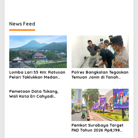
Houfbereau Bersinar,
Instruksikan Dinkes Periksa
Tegaskan Pelayanan 24
Penyebabnya
Jam
News Feed
Lomba Lari 55 Km: Ratusan
Polres Bangkalan Tegaskan
Pelari Taklukkan Medan
Temuan Janin di Tanah
Ekstrem Gunung Butak
Merah Bukan Janin Manusia
Pemetaan Data Tukang,
Wali Kota Eri Cahyadi
Prioritaskan Warga
Surabaya untuk Proyek
Infrastruktur
Pemkot Surabaya Target
PAD Tahun 2026 Rp8,198
Triliun dari Sektor Aset dan