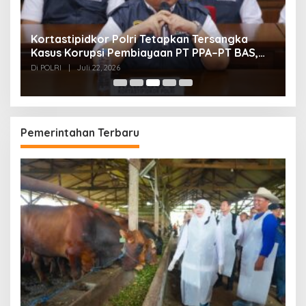
Kortastipidkor Polri Tetapkan Tersangka
P
BI
Kasus Korupsi Pembiayaan PT PPA–PT BAS,
P
Kerugian Negara Capai Rp38,8 Miliar
Di POLRI
|
Juli 22, 2026
Di
Pemerintahan Terbaru