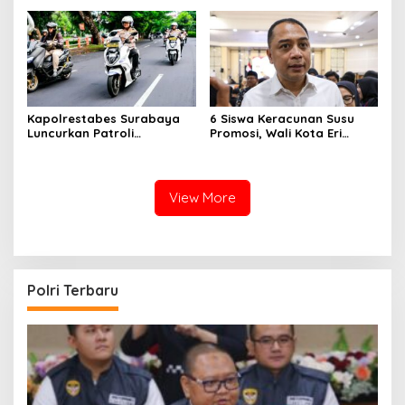
Reklame
Kapolrestabes Surabaya
6 Siswa Keracunan Susu
Luncurkan Patroli
Promosi, Wali Kota Eri
Houfbereau Bersinar,
Instruksikan Dinkes Periksa
Tegaskan Pelayanan 24
Penyebabnya
Jam
View More
Polri Terbaru