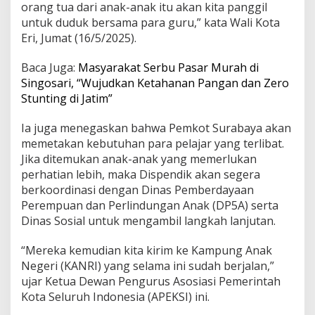
orang tua dari anak-anak itu akan kita panggil
u
untuk duduk bersama para guru,” kata Wali Kota
n
g
Eri, Jumat (16/5/2025).
A
n
Baca Juga:
Masyarakat Serbu Pasar Murah di
a
Singosari, “Wujudkan Ketahanan Pangan dan Zero
k
Stunting di Jatim”
N
e
g
Ia juga menegaskan bahwa Pemkot Surabaya akan
e
memetakan kebutuhan para pelajar yang terlibat.
r
Jika ditemukan anak-anak yang memerlukan
i
perhatian lebih, maka Dispendik akan segera
berkoordinasi dengan Dinas Pemberdayaan
Perempuan dan Perlindungan Anak (DP5A) serta
Dinas Sosial untuk mengambil langkah lanjutan.
“Mereka kemudian kita kirim ke Kampung Anak
Negeri (KANRI) yang selama ini sudah berjalan,”
ujar Ketua Dewan Pengurus Asosiasi Pemerintah
Kota Seluruh Indonesia (APEKSI) ini.