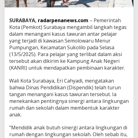
e
l
a
SURABAYA,
radarpenanews.com
– Pemerintah
j
a
Kota (Pemkot) Surabaya mengambil langkah tegas
r
dalam menangani kasus tawuran antar pelajar
P
yang terjadi di kawasan Semolowaru Menur
e
Pumpungan, Kecamatan Sukolilo pada Selasa
l
a
(13/5/2025). Para pelajar yang terlibat dalam aksi
k
tersebut akan dikirim ke Kampung Anak Negeri
u
(KANRI) untuk mendapatkan pembinaan karakter.
T
a
Wali Kota Surabaya, Eri Cahyadi, mengatakan
w
u
bahwa Dinas Pendidikan (Dispendik) telah turun
r
tangan menangani kasus tawuran tersebut. Ia
a
menekankan pentingnya sinergi antara lingkungan
n
rumah dan sekolah dalam membentuk karakter
k
anak.
e
K
a
“Mendidik anak butuh sinergi antara lingkungan di
m
rumah dengan lingkungan sekolah. Oleh sebab itu,
p