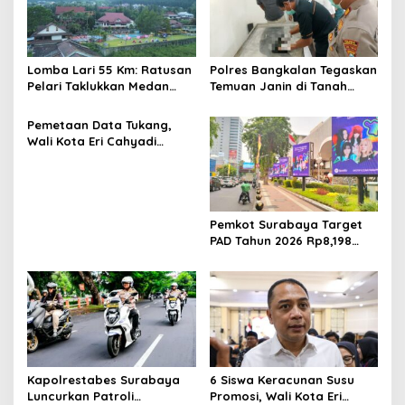
Lomba Lari 55 Km: Ratusan
Polres Bangkalan Tegaskan
Pelari Taklukkan Medan
Temuan Janin di Tanah
Ekstrem Gunung Butak
Merah Bukan Janin Manusia
Pemetaan Data Tukang,
Wali Kota Eri Cahyadi
Prioritaskan Warga
Surabaya untuk Proyek
Infrastruktur
Pemkot Surabaya Target
PAD Tahun 2026 Rp8,198
Triliun dari Sektor Aset dan
Reklame
Kapolrestabes Surabaya
6 Siswa Keracunan Susu
Luncurkan Patroli
Promosi, Wali Kota Eri