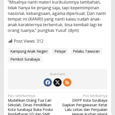
“Misalnya nanti materi kurikulumnya tambahan,
tidak hanya ke jenjang saja, tapi kepemimpinan
nasional, kebangsaan, agama diperkuat. Dan nanti
tempat ini (KANRI) yang nanti kalau sudah anak-
anak karakternya terbentuk, bisa kembali lagi ke
orang tuanya,” pungkas Yusuf. (dym)
Post Views:
312
Kampung Anak Negeri
Pelajar
Pelaku Tawuran
Pemkot Surabaya
Ikuti Kami
N
Pos sebelumnya
Pos berikutnya
Mudahkan Orang Tua Cari
DKPP Kota Surabaya
a
Sekolah, Dinas Pendidikan
Siapkan Pengawasan Ketat
v
Kota Surabaya Buka Posko
Lalu Lintas dan Penjualan
Pendaftaran SD dan SMP
Hewan Kurban Jelang