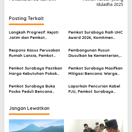
i
Iduladha 2025
g
Posting Terkait
a
s
Langkah Progresif: Kejati
Pemkot Surabaya Raih UHC
i
Jatim dan Pemkot
Award 2026, Komitmen
p
Surabaya Jalin Kerjasama
Layanan Kesehatan Cukup
Bersinergi Pulihkan Aset
Pakai KTP Terus Berlanjut
Respons Kasus Perusakan
Pembangunan Rusun
o
Negara
Rumah Lansia, Pemkot
Diusulkan ke Kementerian,
s
Surabaya Bentuk Satgas
Aset Tetap Milik Pemkot
Anti-Preman
Surabaya
Pemkot Surabaya Pastikan
Pemkot Surabaya Masifkan
Harga Kebutuhan Pokok
Mitigasi Bencana: Warga
Aman dan Stok Melimpah
Diminta Siaga, OPD
Jelang Nataru
Bergerak Terpadu
Pemkot Surabaya Buka
Laporkan Pencurian Kabel
Posko Peduli Bencana
PJU, Pemkot Surabaya
Sumatera, Bantuan Ini
Siapkan Bonus
Sangat Diperlukan Sebut
Kepala BPBD
Jangan Lewatkan