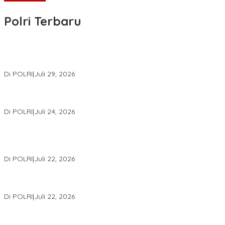
Polri Terbaru
Wakapolri Lantik Pengurus Pusat KBPP Polri 2026–2031, Awali
Konsolidasi Organisasi Nasional
Di POLRI
|
Juli 29, 2026
Kapolri: Polri Siap Perkuat Kerja Sama Penegakan Hukum
Internasional Bersama FBI Hadapi Kejahatan Modern
Di POLRI
|
Juli 24, 2026
Kortastipidkor Polri Tetapkan Tersangka Kasus Korupsi
Pembiayaan PT PPA–PT BAS, Kerugian Negara Capai Rp38,8
Miliar
Di POLRI
|
Juli 22, 2026
Polri Gelar Training of Trainers Program Paham AI, Perkuat
Literasi Digital Pelajar
Di POLRI
|
Juli 22, 2026
Masuk Daftar Red Notice, Buronan Terorisme Internasional Asal