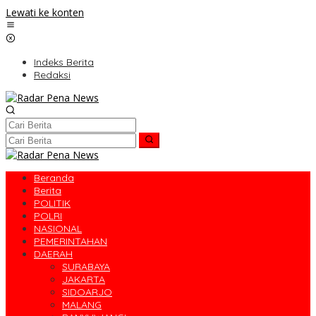
Lewati ke konten
Indeks Berita
Redaksi
Beranda
Berita
POLITIK
POLRI
NASIONAL
PEMERINTAHAN
DAERAH
SURABAYA
JAKARTA
SIDOARJO
MALANG