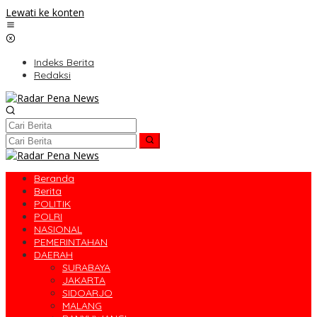
Lewati ke konten
Indeks Berita
Redaksi
Beranda
Berita
POLITIK
POLRI
NASIONAL
PEMERINTAHAN
DAERAH
SURABAYA
JAKARTA
SIDOARJO
MALANG