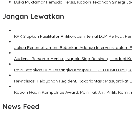
Buka Muktamar Pemuda Persis, Kapolri Tekankan Sinergi Ja
Jangan Lewatkan
KPK Siapkan Fasilitator Antikorupsi Internal DJP, Perkuat 
Jaksa Penuntut Umum Beberkan Adanya Intervensi dalam P
Audiensi Bersama Menhut, Kapolri Siap Bersinergi Hadapi Ka
Polri Tetapkan Dua Tersangka Korupsi PT SPR BUMD Riau, Ke
Revitalisasi Pelayanan Regident, Kakorlantas : Masyaraka
Kapolri Hadiri Kompolnas Award: Polri Tak Anti Kritik, Komitm
News Feed