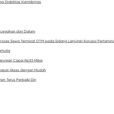
ga Stabilitas Kamtibmas
Pencegahan dari Dalam
roses Sewa Terminal OTM pada Sidang Lanjutan Korupsi Pertamin
rhutla
rugian Capai Rp33 Miliar
t Dapat Akses dengan Mudah
en Terus Perbaiki Diri