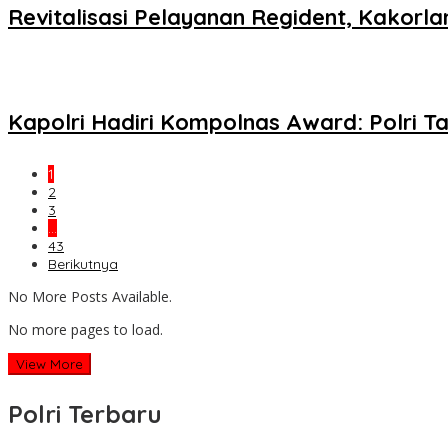
Revitalisasi Pelayanan Regident, Kakor
Kapolri Hadiri Kompolnas Award: Polri Tak
1
2
3
…
43
Berikutnya
No More Posts Available.
No more pages to load.
View More
Polri Terbaru