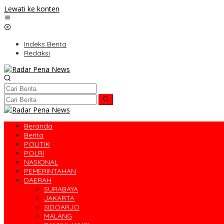
Lewati ke konten
Indeks Berita
Redaksi
Beranda
Berita
POLITIK
POLRI
NASIONAL
PEMERINTAHAN
DAERAH
SURABAYA
JAKARTA
SIDOARJO
MALANG