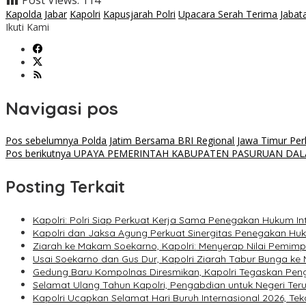
Post Views:
114
Kapolda Jabar
Kapolri
Kapusjarah Polri
Upacara Serah Terima Jabat
Ikuti Kami
Navigasi pos
Pos sebelumnya
Polda Jatim Bersama BRI Regional Jawa Timur Per
Pos berikutnya
UPAYA PEMERINTAH KABUPATEN PASURUAN DAL
Posting Terkait
Kapolri: Polri Siap Perkuat Kerja Sama Penegakan Hukum I
Kapolri dan Jaksa Agung Perkuat Sinergitas Penegakan Hukum
Ziarah ke Makam Soekarno, Kapolri: Menyerap Nilai Pemim
Usai Soekarno dan Gus Dur, Kapolri Ziarah Tabur Bunga k
Gedung Baru Kompolnas Diresmikan, Kapolri Tegaskan Pe
Selamat Ulang Tahun Kapolri, Pengabdian untuk Negeri Teru
Kapolri Ucapkan Selamat Hari Buruh Internasional 2026, Te