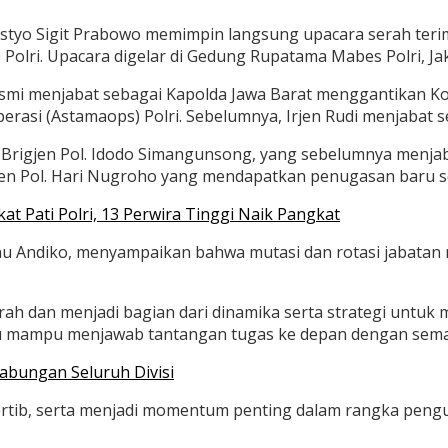
Listyo Sigit Prabowo memimpin langsung upacara serah terima
Polri. Upacara digelar di Gedung Rupatama Mabes Polri, Jaka
 resmi menjabat sebagai Kapolda Jawa Barat menggantikan K
rasi (Astamaops) Polri. Sebelumnya, Irjen Rudi menjabat s
eh Brigjen Pol. Idodo Simangunsong, yang sebelumnya menja
igjen Pol. Hari Nugroho yang mendapatkan penugasan baru
t Pati Polri, 13 Perwira Tinggi Naik Pangkat
nu Andiko, menyampaikan bahwa mutasi dan rotasi jabatan
umrah dan menjadi bagian dari dinamika serta strategi untu
iau mampu menjawab tantangan tugas ke depan dengan seman
abungan Seluruh Divisi
tib, serta menjadi momentum penting dalam rangka penguatan