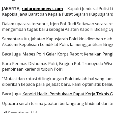
JAKARTA,
radarpenanews.com
– Kapolri Jenderal Polisi 
Kapolda Jawa Barat dan Kepala Pusat Sejarah (Kapusjarah) 
Dalam upacara tersebut, Irjen Pol. Rudi Setiawan secara
mengemban tugas baru sebagai Asisten Kapolri Bidang Ope
Sementara itu, jabatan Kapusjarah Polri kini diemban ol
Akademi Kepolisian Lemdiklat Polri. Ia menggantikan Br
Baca Juga:
Mabes Polri Gelar Korps Raport Kenaikan Pangka
Karo Penmas Divhumas Polri, Brigjen Pol. Trunoyudo Wis
pembinaan karier di tubuh Polri.
“Mutasi dan rotasi di lingkungan Polri adalah hal yang l
diberikan kepada para pejabat baru, kami optimistis bel
Baca Juga:
Kapolri Hadiri Pembukaan Rapat Kerja Teknis G
Upacara serah terima jabatan berlangsung khidmat dan ter