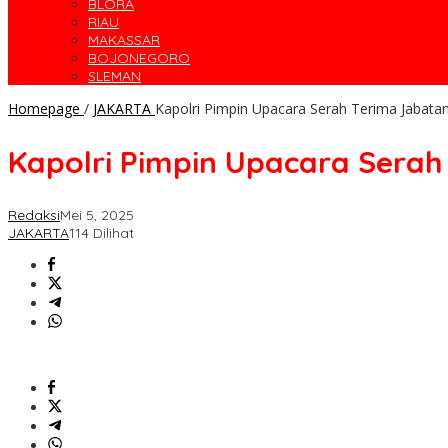
BLORA
RIAU
MAKASSAR
BOJONEGORO
SLEMAN
Homepage
/
JAKARTA
Kapolri Pimpin Upacara Serah Terima Jabatan
Kapolri Pimpin Upacara Serah
Redaksi
Mei 5, 2025
JAKARTA
114 Dilihat