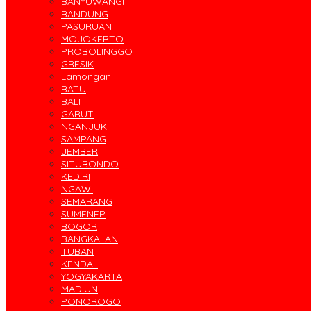
BANYUWANGI
BANDUNG
PASURUAN
MOJOKERTO
PROBOLINGGO
GRESIK
Lamongan
BATU
BALI
GARUT
NGANJUK
SAMPANG
JEMBER
SITUBONDO
KEDIRI
NGAWI
SEMARANG
SUMENEP
BOGOR
BANGKALAN
TUBAN
KENDAL
YOGYAKARTA
MADIUN
PONOROGO