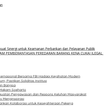
an
kuat Sinergi untuk Keamanan Perbankan dan Pelayanan Publik
AM PEMBERANTASAN PEREDARAN BARANG KENA CUKAI ILEGAL
nternasional Bersama FBI Hadapi Kejahatan Modern
, Pastikan Soliditas Institusi
pin Bangsa
e Makam Soeharto
nguatan Pengawasan dan Respons Keluhan Masyarakat
s Menginspirasi
kankan Kolaborasi untuk Kesejahteraan Pekerja