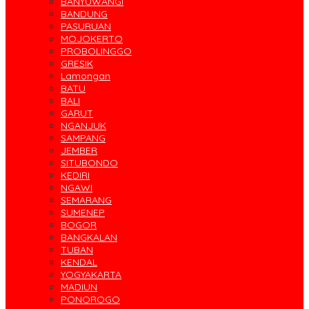
BANYUWANGI
BANDUNG
PASURUAN
MOJOKERTO
PROBOLINGGO
GRESIK
Lamongan
BATU
BALI
GARUT
NGANJUK
SAMPANG
JEMBER
SITUBONDO
KEDIRI
NGAWI
SEMARANG
SUMENEP
BOGOR
BANGKALAN
TUBAN
KENDAL
YOGYAKARTA
MADIUN
PONOROGO