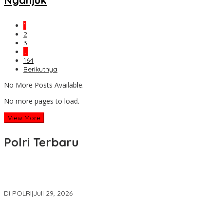
1
2
3
…
164
Berikutnya
No More Posts Available.
No more pages to load.
View More
Polri Terbaru
Wakapolri Lantik Pengurus Pusat KBPP Polri 2026–2031, Awali
Konsolidasi Organisasi Nasional
Di POLRI
|
Juli 29, 2026
Kapolri: Polri Siap Perkuat Kerja Sama Penegakan Hukum