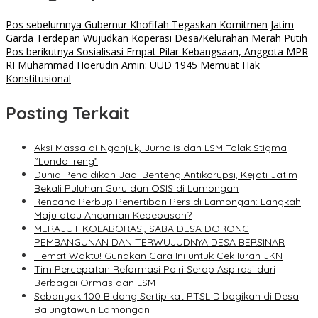
Pos sebelumnya
Gubernur Khofifah Tegaskan Komitmen Jatim
Garda Terdepan Wujudkan Koperasi Desa/Kelurahan Merah Putih
Pos berikutnya
Sosialisasi Empat Pilar Kebangsaan, Anggota MPR
RI Muhammad Hoerudin Amin: UUD 1945 Memuat Hak
Konstitusional
Posting Terkait
Aksi Massa di Nganjuk, Jurnalis dan LSM Tolak Stigma
“Londo Ireng”
Dunia Pendidikan Jadi Benteng Antikorupsi, Kejati Jatim
Bekali Puluhan Guru dan OSIS di Lamongan
Rencana Perbup Penertiban Pers di Lamongan: Langkah
Maju atau Ancaman Kebebasan?
MERAJUT KOLABORASI, SABA DESA DORONG
PEMBANGUNAN DAN TERWUJUDNYA DESA BERSINAR
Hemat Waktu! Gunakan Cara Ini untuk Cek Iuran JKN
Tim Percepatan Reformasi Polri Serap Aspirasi dari
Berbagai Ormas dan LSM
Sebanyak 100 Bidang Sertipikat PTSL Dibagikan di Desa
Balungtawun Lamongan