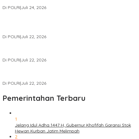
Internasional Bersama FBI Hadapi Kejahatan Modern
Di POLRI
|
Juli 24, 2026
Kortastipidkor Polri Tetapkan Tersangka Kasus Korupsi
Pembiayaan PT PPA–PT BAS, Kerugian Negara Capai Rp38,8
Miliar
Di POLRI
|
Juli 22, 2026
Polri Gelar Training of Trainers Program Paham AI, Perkuat
Literasi Digital Pelajar
Di POLRI
|
Juli 22, 2026
Masuk Daftar Red Notice, Buronan Terorisme Internasional Asal
Palestina Ditangkap di Indonesia
Di POLRI
|
Juli 22, 2026
Pemerintahan Terbaru
1
Jelang Idul Adha 1447 H, Gubernur Khofifah Garansi Stok
Hewan Kurban Jatim Melimpah
2