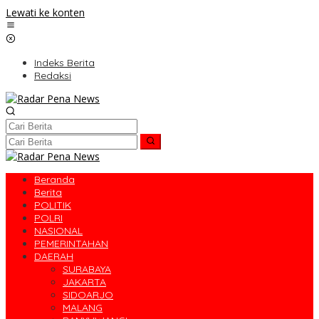
Lewati ke konten
Indeks Berita
Redaksi
Beranda
Berita
POLITIK
POLRI
NASIONAL
PEMERINTAHAN
DAERAH
SURABAYA
JAKARTA
SIDOARJO
MALANG