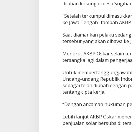
d
dilahan kosong di desa Sugiha
i
“Setelah terkumpul dimasukkan 
ke Jawa Tengah” tambah AKBP 
Saat diamankan pelaku sedang
tersebut yang akan dibawa ke 
Menurut AKBP Oskar selain ter
tersangka lagi dalam pengerja
Untuk mempertanggungjawabkan
Undang-undang Republik Indon
sebagai telah diubah dengan 
tentang cipta kerja.
“Dengan ancaman hukuman penj
Lebih lanjut AKBP Oskar mene
penjualan solar bersubsidi ters