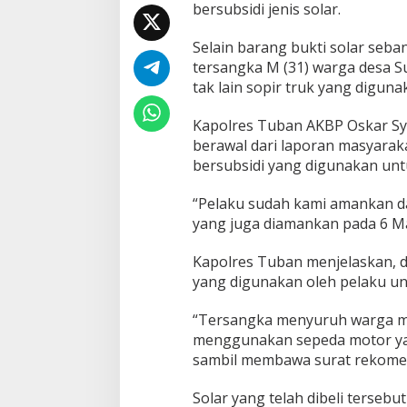
m
bersubsidi jenis solar.
a
n
Selain barang bukti solar seba
k
tersangka M (31) warga desa 
a
tak lain sopir truk yang digu
n
3
,
Kapolres Tuban AKBP Oskar Sya
5
berawal dari laporan masyarak
T
bersubsidi yang digunakan untu
o
n
S
“Pelaku sudah kami amankan da
o
yang juga diamankan pada 6 Mar
l
a
Kapolres Tuban menjelaskan, d
r
yang digunakan oleh pelaku un
B
e
r
“Tersangka menyuruh warga mem
s
menggunakan sepeda motor ya
u
sambil membawa surat rekomend
b
s
Solar yang telah dibeli terseb
i