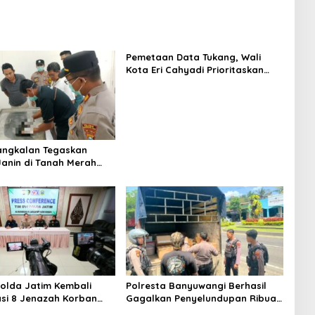
Pemetaan Data Tukang, Wali
Kota Eri Cahyadi Prioritaskan
Warga Surabaya untuk Proyek
Infrastruktur
angkalan Tegaskan
anin di Tanah Merah
nin Manusia
Polda Jatim Kembali
Polresta Banyuwangi Berhasil
kasi 8 Jenazah Korban
Gagalkan Penyelundupan Ribuan
 Ponpes Al-Khoziny
Botol Arak dari Bali