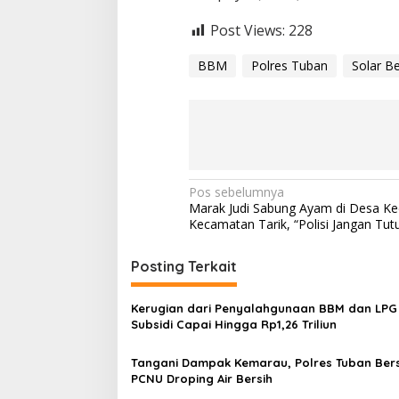
Post Views:
228
BBM
Polres Tuban
Solar Be
N
Pos sebelumnya
Marak Judi Sabung Ayam di Desa Ke
a
Kecamatan Tarik, “Polisi Jangan Tut
v
i
Posting Terkait
g
Kerugian dari Penyalahgunaan BBM dan LPG
a
Subsidi Capai Hingga Rp1,26 Triliun
s
Tangani Dampak Kemarau, Polres Tuban Be
i
PCNU Droping Air Bersih
p