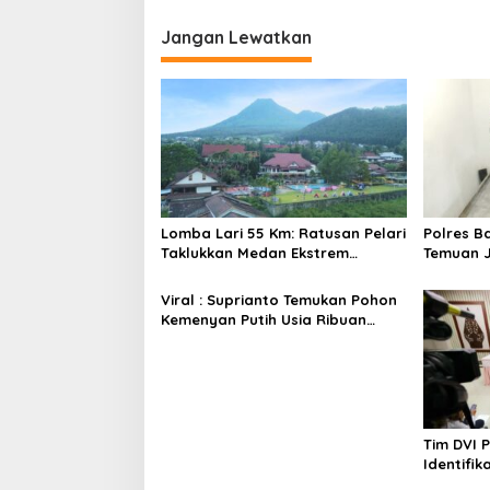
o
Jangan Lewatkan
s
Lomba Lari 55 Km: Ratusan Pelari
Polres B
Taklukkan Medan Ekstrem
Temuan J
Gunung Butak
Bukan Ja
Viral : Suprianto Temukan Pohon
Kemenyan Putih Usia Ribuan
Tahun di Nganjuk
Tim DVI 
Identifi
Robohnya