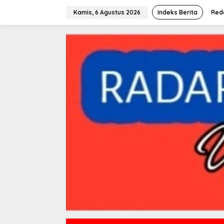
L
e
Kamis, 6 Agustus 2026
Indeks Berita
Red
w
a
t
i
k
e
k
o
n
t
e
n