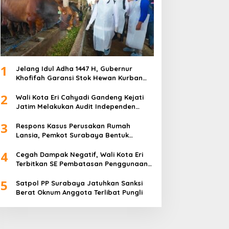
1
Jelang Idul Adha 1447 H, Gubernur
Khofifah Garansi Stok Hewan Kurban
Jatim Melimpah
2
Wali Kota Eri Cahyadi Gandeng Kejati
Jatim Melakukan Audit Independen
Keuangan PD TSKBS
3
Respons Kasus Perusakan Rumah
Lansia, Pemkot Surabaya Bentuk
Satgas Anti-Preman
4
Cegah Dampak Negatif, Wali Kota Eri
Terbitkan SE Pembatasan Penggunaan
Gawai dan Internet untuk Anak
5
Satpol PP Surabaya Jatuhkan Sanksi
Berat Oknum Anggota Terlibat Pungli