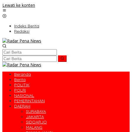
Lewati ke konten
Indeks Berita
Redaksi
Beranda
Berita
POLITIK
POLRI
NASIONAL
PEMERINTAHAN
DAERAH
SURABAYA
JAKARTA
SIDOARJO
MALANG