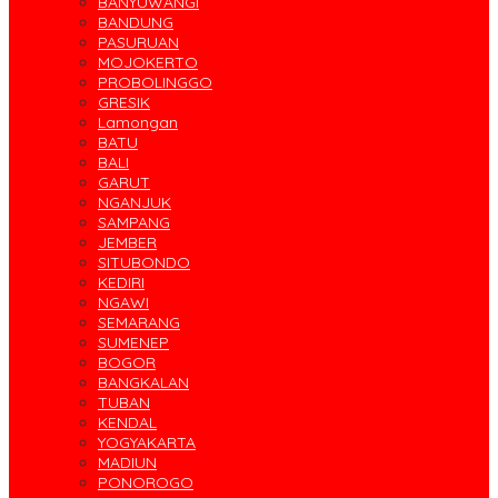
BANYUWANGI
BANDUNG
PASURUAN
MOJOKERTO
PROBOLINGGO
GRESIK
Lamongan
BATU
BALI
GARUT
NGANJUK
SAMPANG
JEMBER
SITUBONDO
KEDIRI
NGAWI
SEMARANG
SUMENEP
BOGOR
BANGKALAN
TUBAN
KENDAL
YOGYAKARTA
MADIUN
PONOROGO