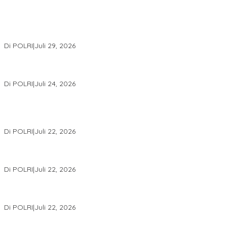
Wakapolri Lantik Pengurus Pusat KBPP Polri 2026–2031, Awali
Konsolidasi Organisasi Nasional
Di POLRI
|
Juli 29, 2026
Kapolri: Polri Siap Perkuat Kerja Sama Penegakan Hukum
Internasional Bersama FBI Hadapi Kejahatan Modern
Di POLRI
|
Juli 24, 2026
Kortastipidkor Polri Tetapkan Tersangka Kasus Korupsi
Pembiayaan PT PPA–PT BAS, Kerugian Negara Capai Rp38,8
Miliar
Di POLRI
|
Juli 22, 2026
Polri Gelar Training of Trainers Program Paham AI, Perkuat
Literasi Digital Pelajar
Di POLRI
|
Juli 22, 2026
Masuk Daftar Red Notice, Buronan Terorisme Internasional Asal
Palestina Ditangkap di Indonesia
Di POLRI
|
Juli 22, 2026