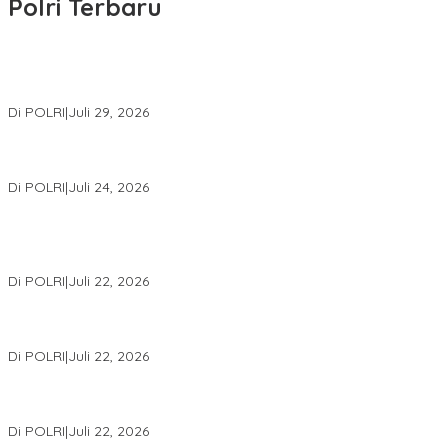
Polri Terbaru
Wakapolri Lantik Pengurus Pusat KBPP Polri 2026–2031, Awali
Konsolidasi Organisasi Nasional
Di POLRI
|
Juli 29, 2026
Kapolri: Polri Siap Perkuat Kerja Sama Penegakan Hukum
Internasional Bersama FBI Hadapi Kejahatan Modern
Di POLRI
|
Juli 24, 2026
Kortastipidkor Polri Tetapkan Tersangka Kasus Korupsi
Pembiayaan PT PPA–PT BAS, Kerugian Negara Capai Rp38,8
Miliar
Di POLRI
|
Juli 22, 2026
Polri Gelar Training of Trainers Program Paham AI, Perkuat
Literasi Digital Pelajar
Di POLRI
|
Juli 22, 2026
Masuk Daftar Red Notice, Buronan Terorisme Internasional Asal
Palestina Ditangkap di Indonesia
Di POLRI
|
Juli 22, 2026