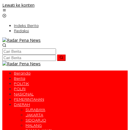
Lewati ke konten
Indeks Berita
Redaksi
Beranda
Berita
POLITIK
POLRI
NASIONAL
PEMERINTAHAN
DAERAH
SURABAYA
JAKARTA
SIDOARJO
MALANG