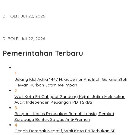
Polri Gelar Training of Trainers Program Paham AI, Perkuat
Literasi Digital Pelajar
Di POLRI
|
Juli 22, 2026
Masuk Daftar Red Notice, Buronan Terorisme Internasional Asal
Palestina Ditangkap di Indonesia
Di POLRI
|
Juli 22, 2026
Pemerintahan Terbaru
1
Jelang Idul Adha 1447 H, Gubernur Khofifah Garansi Stok
Hewan Kurban Jatim Melimpah
2
Wali Kota Eri Cahyadi Gandeng Kejati Jatim Melakukan
Audit Independen Keuangan PD TSKBS
3
Respons Kasus Perusakan Rumah Lansia, Pemkot
Surabaya Bentuk Satgas Anti-Preman
4
Cegah Dampak Negatif, Wali Kota Eri Terbitkan SE