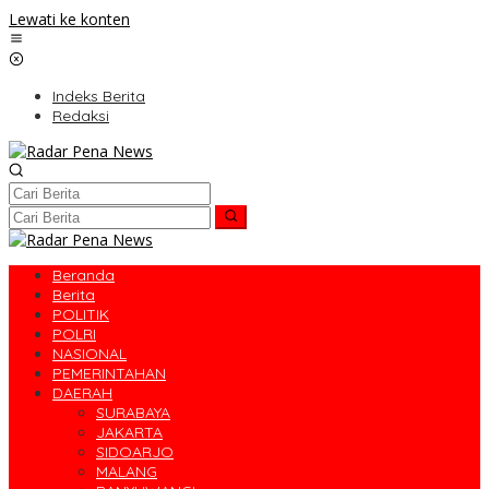
Lewati ke konten
Indeks Berita
Redaksi
Beranda
Berita
POLITIK
POLRI
NASIONAL
PEMERINTAHAN
DAERAH
SURABAYA
JAKARTA
SIDOARJO
MALANG