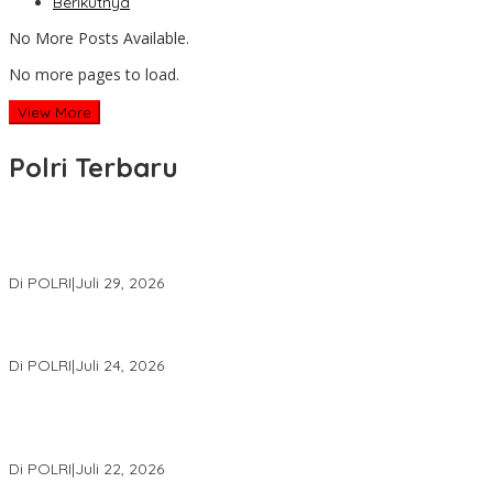
Berikutnya
No More Posts Available.
No more pages to load.
View More
Polri Terbaru
Wakapolri Lantik Pengurus Pusat KBPP Polri 2026–2031, Awali
Konsolidasi Organisasi Nasional
Di POLRI
|
Juli 29, 2026
Kapolri: Polri Siap Perkuat Kerja Sama Penegakan Hukum
Internasional Bersama FBI Hadapi Kejahatan Modern
Di POLRI
|
Juli 24, 2026
Kortastipidkor Polri Tetapkan Tersangka Kasus Korupsi
Pembiayaan PT PPA–PT BAS, Kerugian Negara Capai Rp38,8
Miliar
Di POLRI
|
Juli 22, 2026