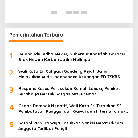
K
Di
Pemerintahan Terbaru
1
Jelang Idul Adha 1447 H, Gubernur Khofifah Garansi
Stok Hewan Kurban Jatim Melimpah
2
Wali Kota Eri Cahyadi Gandeng Kejati Jatim
Melakukan Audit Independen Keuangan PD TSKBS
3
Respons Kasus Perusakan Rumah Lansia, Pemkot
Surabaya Bentuk Satgas Anti-Preman
4
Cegah Dampak Negatif, Wali Kota Eri Terbitkan SE
Pembatasan Penggunaan Gawai dan Internet untuk
Anak
5
Satpol PP Surabaya Jatuhkan Sanksi Berat Oknum
Anggota Terlibat Pungli