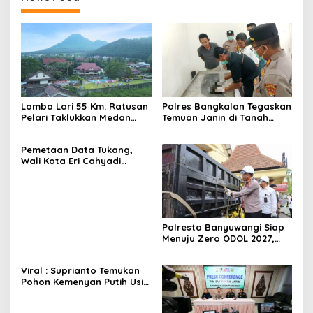
Lomba Lari 55 Km: Ratusan
Polres Bangkalan Tegaskan
Pelari Taklukkan Medan
Temuan Janin di Tanah
Ekstrem Gunung Butak
Merah Bukan Janin Manusia
Pemetaan Data Tukang,
Wali Kota Eri Cahyadi
Prioritaskan Warga
Surabaya untuk Proyek
Infrastruktur
Polresta Banyuwangi Siap
Menuju Zero ODOL 2027,
Wujud Sinergi Keselamatan
di Jalan Raya
Viral : Suprianto Temukan
Pohon Kemenyan Putih Usia
Ribuan Tahun di Nganjuk