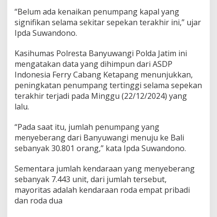
n
“Belum ada kenaikan penumpang kapal yang
g
signifikan selama sekitar sepekan terakhir ini,” ujar
B
Ipda Suwandono.
a
n
y
Kasihumas Polresta Banyuwangi Polda Jatim ini
u
mengatakan data yang dihimpun dari ASDP
w
Indonesia Ferry Cabang Ketapang menunjukkan,
a
peningkatan penumpang tertinggi selama sepekan
n
g
terakhir terjadi pada Minggu (22/12/2024) yang
i
lalu.
T
e
“Pada saat itu, jumlah penumpang yang
r
menyeberang dari Banyuwangi menuju ke Bali
p
a
sebanyak 30.801 orang,” kata Ipda Suwandono.
n
t
Sementara jumlah kendaraan yang menyeberang
a
sebanyak 7.443 unit, dari jumlah tersebut,
u
mayoritas adalah kendaraan roda empat pribadi
L
a
dan roda dua
n
c