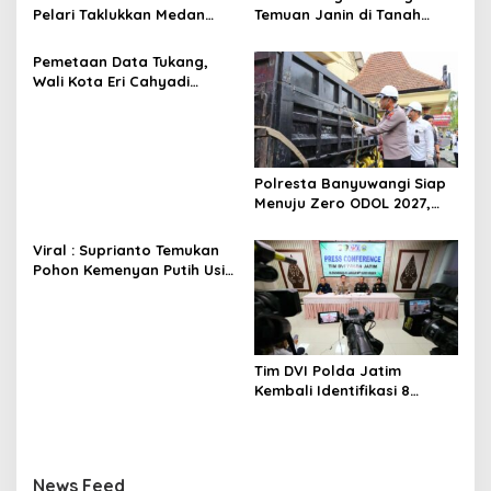
s
Pelari Taklukkan Medan
Temuan Janin di Tanah
Ekstrem Gunung Butak
Merah Bukan Janin Manusia
Pemetaan Data Tukang,
Wali Kota Eri Cahyadi
Prioritaskan Warga
Surabaya untuk Proyek
Infrastruktur
Polresta Banyuwangi Siap
Menuju Zero ODOL 2027,
Wujud Sinergi Keselamatan
di Jalan Raya
Viral : Suprianto Temukan
Pohon Kemenyan Putih Usia
Ribuan Tahun di Nganjuk
Tim DVI Polda Jatim
Kembali Identifikasi 8
Jenazah Korban Robohnya
Ponpes Al-Khoziny
News Feed