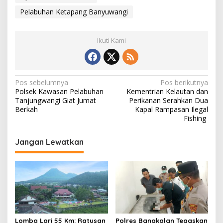
Pelabuhan Ketapang Banyuwangi
Ikuti Kami
N
Pos sebelumnya
Pos berikutnya
Polsek Kawasan Pelabuhan
Kementrian Kelautan dan
a
Tanjungwangi Giat Jumat
Perikanan Serahkan Dua
v
Berkah
Kapal Rampasan Ilegal
Fishing
i
g
Jangan Lewatkan
a
s
i
p
o
Lomba Lari 55 Km: Ratusan
Polres Bangkalan Tegaskan