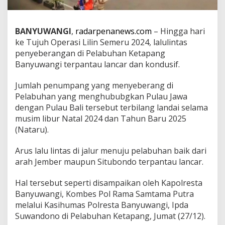
r
i
K
BANYUWANGI
,
radarpenanews.com
– Hingga hari
e
ke Tujuh Operasi Lilin Semeru 2024, lalulintas
t
u
penyeberangan di Pelabuhan Ketapang
j
Banyuwangi terpantau lancar dan kondusif.
u
h
Jumlah penumpang yang menyeberang di
,
Pelabuhan yang menghububgkan Pulau Jawa
P
e
dengan Pulau Bali tersebut terbilang landai selama
l
musim libur Natal 2024 dan Tahun Baru 2025
a
(Nataru).
b
u
Arus lalu lintas di jalur menuju pelabuhan baik dari
h
a
arah Jember maupun Situbondo terpantau lancar.
n
K
Hal tersebut seperti disampaikan oleh Kapolresta
e
Banyuwangi, Kombes Pol Rama Samtama Putra
t
melalui Kasihumas Polresta Banyuwangi, Ipda
a
p
Suwandono di Pelabuhan Ketapang, Jumat (27/12).
a