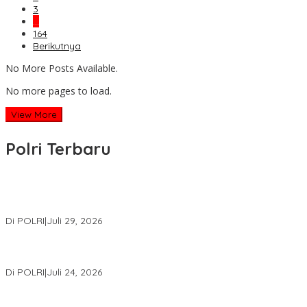
3
…
164
Berikutnya
No More Posts Available.
No more pages to load.
View More
Polri Terbaru
Wakapolri Lantik Pengurus Pusat KBPP Polri 2026–2031, Awali
Konsolidasi Organisasi Nasional
Di POLRI
|
Juli 29, 2026
Kapolri: Polri Siap Perkuat Kerja Sama Penegakan Hukum
Internasional Bersama FBI Hadapi Kejahatan Modern
Di POLRI
|
Juli 24, 2026
Kortastipidkor Polri Tetapkan Tersangka Kasus Korupsi