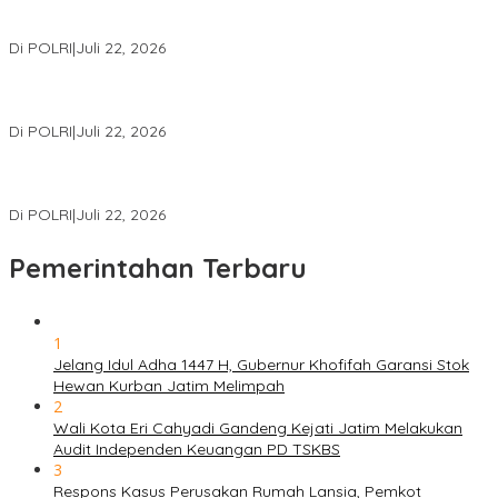
Pembiayaan PT PPA–PT BAS, Kerugian Negara Capai Rp38,8
Miliar
Di POLRI
|
Juli 22, 2026
Polri Gelar Training of Trainers Program Paham AI, Perkuat
Literasi Digital Pelajar
Di POLRI
|
Juli 22, 2026
Masuk Daftar Red Notice, Buronan Terorisme Internasional Asal
Palestina Ditangkap di Indonesia
Di POLRI
|
Juli 22, 2026
Pemerintahan Terbaru
1
Jelang Idul Adha 1447 H, Gubernur Khofifah Garansi Stok
Hewan Kurban Jatim Melimpah
2
Wali Kota Eri Cahyadi Gandeng Kejati Jatim Melakukan
Audit Independen Keuangan PD TSKBS
3
Respons Kasus Perusakan Rumah Lansia, Pemkot