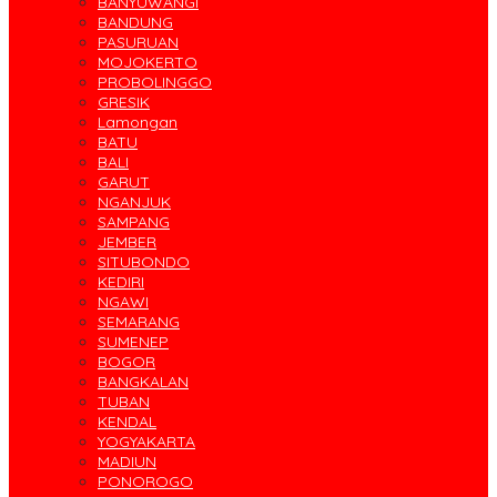
BANYUWANGI
BANDUNG
PASURUAN
MOJOKERTO
PROBOLINGGO
GRESIK
Lamongan
BATU
BALI
GARUT
NGANJUK
SAMPANG
JEMBER
SITUBONDO
KEDIRI
NGAWI
SEMARANG
SUMENEP
BOGOR
BANGKALAN
TUBAN
KENDAL
YOGYAKARTA
MADIUN
PONOROGO