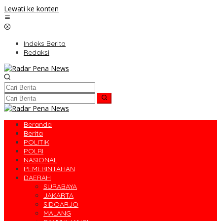
Lewati ke konten
Indeks Berita
Redaksi
Beranda
Berita
POLITIK
POLRI
NASIONAL
PEMERINTAHAN
DAERAH
SURABAYA
JAKARTA
SIDOARJO
MALANG