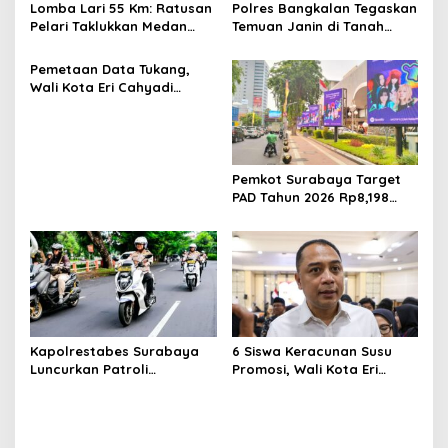
Lomba Lari 55 Km: Ratusan
Polres Bangkalan Tegaskan
Pelari Taklukkan Medan
Temuan Janin di Tanah
Ekstrem Gunung Butak
Merah Bukan Janin Manusia
Pemetaan Data Tukang,
Wali Kota Eri Cahyadi
Prioritaskan Warga
Surabaya untuk Proyek
Infrastruktur
Pemkot Surabaya Target
PAD Tahun 2026 Rp8,198
Triliun dari Sektor Aset dan
Reklame
Kapolrestabes Surabaya
6 Siswa Keracunan Susu
Luncurkan Patroli
Promosi, Wali Kota Eri
Houfbereau Bersinar,
Instruksikan Dinkes Periksa
Tegaskan Pelayanan 24
Penyebabnya
Jam