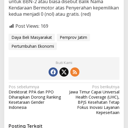
untuk BBN-2 atau biasa disebut Balik Nama
Kendaraan Bermotor atas Penyerahan kepemilikan
kedua menjadi 0 (nol) atau gratis. (red)
Post Views:
169
Daya Beli Masyarakat
Pemprov Jatim
Pertumbuhan Ekonomi
Ikuti Kami
N
Pos sebelumnya
Pos berikutnya
Direktorat PPA dan PPO
Jawa Timur Capai Universal
a
Diharapkan Dorong Ranking
Health Coverage (UHC),
v
Kesetaraan Gender
BPJS Kesehatan Tetap
Indonesia
Fokus Inovasi Layanan
i
Kepesertaan
g
Posting Terkait