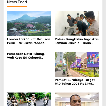
News Feed
Lomba Lari 55 Km: Ratusan
Polres Bangkalan Tegaskan
Pelari Taklukkan Medan
Temuan Janin di Tanah
Ekstrem Gunung Butak
Merah Bukan Janin Manusia
Pemetaan Data Tukang,
Wali Kota Eri Cahyadi
Prioritaskan Warga
Surabaya untuk Proyek
Infrastruktur
Pemkot Surabaya Target
PAD Tahun 2026 Rp8,198
Triliun dari Sektor Aset dan
Reklame