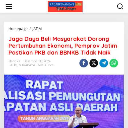
L
e
w
a
t
i
Homepage
/
JATIM
J
k
a
Jaga Daya Beli Masyarakat Dorong
e
g
k
a
Pertumbuhan Ekonomi, Pemprov Jatim
o
D
Pastikan PKB dan BBNKB Tidak Naik
n
a
t
y
Redaksi
Desember 18, 2024
e
a
JATIM
,
SURABAYA
169 Dilihat
n
B
e
l
i
M
a
s
y
a
r
a
k