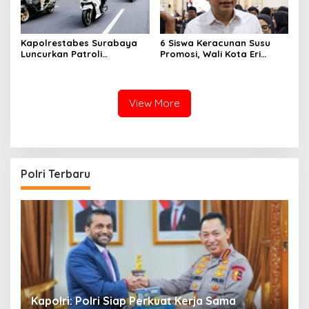
Kapolrestabes Surabaya
6 Siswa Keracunan Susu
Luncurkan Patroli
Promosi, Wali Kota Eri
Houfbereau Bersinar,
Instruksikan Dinkes Periksa
Tegaskan Pelayanan 24
Penyebabnya
Jam
View More
Polri Terbaru
i
Kapolri: Polri Siap Perkuat Kerja Sama
K