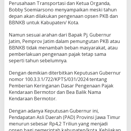
Perusahaan Transportasi dan Ketua Organda,
i
Bobby Soemiarsono menyampaikan meski tahun
,
P
depan akan dilakukan pengenaan opsen PKB dan
e
BBNKB untuk Kabupaten/ Kota.
m
p
Namun sesuai arahan dari Bapak Pj. Gubernur
r
Jatim, Pemprov Jatim dalam pemungutan PKB atau
o
v
BBNKB tidak menambah beban masyarakat, atau
J
pemberlakuan pengenaan pajak tetap sama
a
seperti tahun sebelumnya.
t
i
Dengan demikian diterbitkan Keputusan Gubernur
m
P
nomor 100.3.3.1/722/KPTS/031/2024 tentang
a
Pemberian Keringanan Dasar Pengenaan Pajak
s
Kendaraan Bermotor dan Bea Balik Nama
t
Kendaraan Bermotor.
i
k
a
Dengan adanya Keputusan Gubernur ini,
n
Pendapatan Asli Daerah (PAD) Provinsi Jawa Timur
P
menurun sebesar Rp4,2 Triliun yang menjadi
K
opsen bagi pemerintah kabupaten/kota. Kebijakan
B