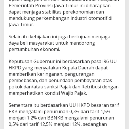
d
Pemerintah Provinsi Jawa Timur ini diharapkan
a
dapat menjaga stabilitas perekonomian dan
n
mendukung perkembangan industri otomotif di
B
Jawa Timur.
B
N
K
Selain itu kebijakan ini juga bertujuan menjaga
B
daya beli masyarakat untuk mendorong
T
pertumbuhan ekonomi.
i
d
Keputusan Gubernur ini berdasarkan pasal 96 UU
a
k
HKPD yang menyatakan Kepala Daerah dapat
N
memberikan keringanan, pengurangan,
a
pembebasan, dan penundaan pembayaran atas
i
pokok dan/atau sanksi Pajak dan Retribusi dengan
k
memperhatikan kondisi Wajib Pajak.
Sementara itu berdasarkan UU HKPD besaran tarif
PKB mengalami penurunan 0,3% dari tarif 1,5%
menjadi 1,2% dan BBNKB mengalami penurunan
0,5% dari tarif 12,5% menjadi 12%, sedangkan