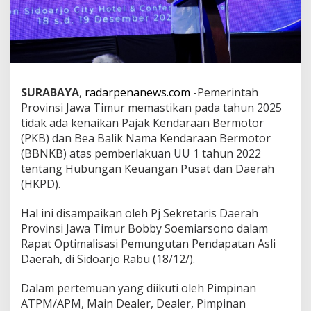
a
t
D
o
r
o
n
SURABAYA
,
radarpenanews.com
-Pemerintah
g
Provinsi Jawa Timur memastikan pada tahun 2025
P
e
tidak ada kenaikan Pajak Kendaraan Bermotor
r
(PKB) dan Bea Balik Nama Kendaraan Bermotor
t
(BBNKB) atas pemberlakuan UU 1 tahun 2022
u
tentang Hubungan Keuangan Pusat dan Daerah
m
(HKPD).
b
u
h
Hal ini disampaikan oleh Pj Sekretaris Daerah
a
Provinsi Jawa Timur Bobby Soemiarsono dalam
n
Rapat Optimalisasi Pemungutan Pendapatan Asli
E
Daerah, di Sidoarjo Rabu (18/12/).
k
o
n
Dalam pertemuan yang diikuti oleh Pimpinan
o
ATPM/APM, Main Dealer, Dealer, Pimpinan
m