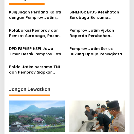
a
s
Kunjungan Perdana Kajati
SINERGI: BPJS Kesehatan
i
dengan Pemprov Jatim,
Surabaya Bersama
p
Perkuat Harmoni
Pemprov Jatim Rekon Rutin
Kelembagaan untuk Jawa
Penyelesaian Kewajiban
Kolaborasi Pemprov dan
Pemprov Jatim Ajukan
o
Timur Kondusif
Iuran JKN
Pemkot Surabaya, Pasar
Raperda Perubahan
s
Murah Jadi Senjata
Pengelolaan BUMD
Jangkau Wilayah
DPD FSPKEP KSPI Jawa
Pemprov Jatim Serius
Hinterland
Timur Desak Pemprov Jatim
Dukung Upaya Peningkatan
Segera Hapus Tunggakan
Digitalisasi Daerah
Pajak dan Denda
Polda Jatim bersama TNI
Kendaraan Bermotor
dan Pemprov Siapkan
Pasukan Penanggulangan
Bencana Hidrometeorologi
Jangan Lewatkan