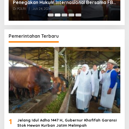
Penegakan Hukum Internasional Bersama FBI
K
Hadapi Kejahatan Modern
K
Di POLRI
|
Juli 24, 2026
Di
Pemerintahan Terbaru
1
Jelang Idul Adha 1447 H, Gubernur Khofifah Garansi
Stok Hewan Kurban Jatim Melimpah