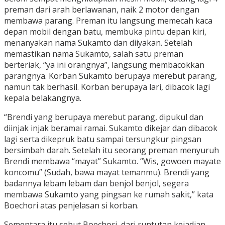
preman dari arah berlawanan, naik 2 motor dengan
membawa parang. Preman itu langsung memecah kaca
depan mobil dengan batu, membuka pintu depan kiri,
menanyakan nama Sukamto dan diiyakan. Setelah
memastikan nama Sukamto, salah satu preman
berteriak, “ya ini orangnya”, langsung membacokkan
parangnya. Korban Sukamto berupaya merebut parang,
namun tak berhasil. Korban berupaya lari, dibacok lagi
kepala belakangnya.
“Brendi yang berupaya merebut parang, dipukul dan
diinjak injak beramai ramai. Sukamto dikejar dan dibacok
lagi serta dikepruk batu sampai tersungkur pingsan
bersimbah darah. Setelah itu seorang preman menyuruh
Brendi membawa “mayat” Sukamto. “Wis, gowoen mayate
koncomu” (Sudah, bawa mayat temanmu). Brendi yang
badannya lebam lebam dan benjol benjol, segera
membawa Sukamto yang pingsan ke rumah sakit,” kata
Boechori atas penjelasan si korban.
Sementara itu sebut Boechori, dari runtutan kejadian,