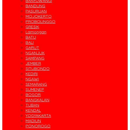
BANYUWANGI
BANDUNG
PASURUAN
MOJOKERTO
PROBOLINGGO
GRESIK
Lamongan
BATU
BALI
GARUT
NGANJUK
SAMPANG
JEMBER
SITUBONDO
KEDIRI
NGAWI
SEMARANG
SUMENEP
BOGOR
BANGKALAN
TUBAN
KENDAL
YOGYAKARTA
MADIUN
PONOROGO