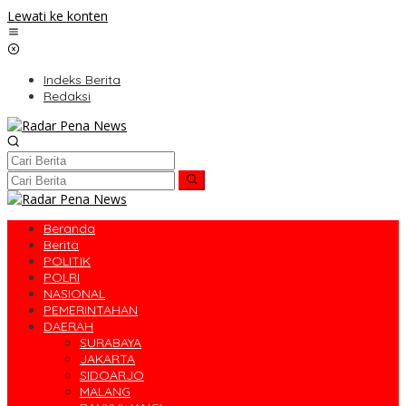
Lewati ke konten
Indeks Berita
Redaksi
Beranda
Berita
POLITIK
POLRI
NASIONAL
PEMERINTAHAN
DAERAH
SURABAYA
JAKARTA
SIDOARJO
MALANG