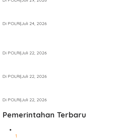
Di POLRI
|
Juli 29, 2026
Kapolri: Polri Siap Perkuat Kerja Sama Penegakan Hukum
Internasional Bersama FBI Hadapi Kejahatan Modern
Di POLRI
|
Juli 24, 2026
Kortastipidkor Polri Tetapkan Tersangka Kasus Korupsi
Pembiayaan PT PPA–PT BAS, Kerugian Negara Capai Rp38,8
Miliar
Di POLRI
|
Juli 22, 2026
Polri Gelar Training of Trainers Program Paham AI, Perkuat
Literasi Digital Pelajar
Di POLRI
|
Juli 22, 2026
Masuk Daftar Red Notice, Buronan Terorisme Internasional Asal
Palestina Ditangkap di Indonesia
Di POLRI
|
Juli 22, 2026
Pemerintahan Terbaru
1