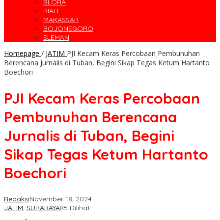
BLORA
RIAU
MAKASSAR
BOJONEGORO
SLEMAN
Homepage
/
JATIM
PJI Kecam Keras Percobaan Pembunuhan
Berencana Jurnalis di Tuban, Begini Sikap Tegas Ketum Hartanto
Boechori
PJI Kecam Keras Percobaan
Pembunuhan Berencana
Jurnalis di Tuban, Begini
Sikap Tegas Ketum Hartanto
Boechori
Redaksi
November 18, 2024
JATIM
,
SURABAYA
85 Dilihat