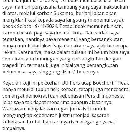
Lebih lanjut menurutnya, “As tidak membalas klarifikasi
saya, namun pengusaha tambang yang saya maksudkan
di atas, melalui korban Sukamto, berjanji akan akan
mengklarifikasi kepada saya langsung (menemui saya),
besok Selasa 19/11/2024. Tetapi tidak memungkinkan,
karena besok pagi saya ke luar kota. Dan sudah saya
tegaskan, nantinya saya menemui yang bersangkutan,
hanya untuk klarifikasi saja dan akan saya ajak beberapa
rekan. Karenanya, maka dalam tulisan ini belum bisa saya
sebutkan, apa hubungan yang bersangkutan dengan
tragedi ini, termasuk juga inisial yang bersangkutan
belum bisa saya singgung disini,” bebernya.
Kejadian keji ini pelecehan UU Pers ucap Boechori. “Tidak
hanya melukai tubuh fisik korban, tetapi juga mencederai
semangat demokrasi dan kebebasan Pers di Indonesia.
Jelas saya tak dapat menerima apapun alasannya.
Wartawan menjalankan tugas jurnalistik untuk
mengungkap kebenaran justru menjadi sasaran
kekerasan brutal, bahkan nyaris meregang nyawa,”
timpalnya.