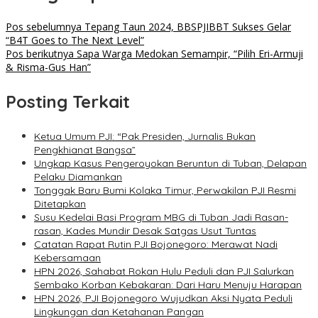
Pos sebelumnya
Tepang Taun 2024, BBSPJIBBT Sukses Gelar
“B4T Goes to The Next Level”
Pos berikutnya
Sapa Warga Medokan Semampir, “Pilih Eri-Armuji
& Risma-Gus Han”
Posting Terkait
Ketua Umum PJI: “Pak Presiden, Jurnalis Bukan
Pengkhianat Bangsa”
Ungkap Kasus Pengeroyokan Beruntun di Tuban, Delapan
Pelaku Diamankan
Tonggak Baru Bumi Kolaka Timur, Perwakilan PJI Resmi
Ditetapkan
Susu Kedelai Basi Program MBG di Tuban Jadi Rasan-
rasan, Kades Mundir Desak Satgas Usut Tuntas
Catatan Rapat Rutin PJI Bojonegoro: Merawat Nadi
Kebersamaan
HPN 2026, Sahabat Rokan Hulu Peduli dan PJI Salurkan
Sembako Korban Kebakaran: Dari Haru Menuju Harapan
HPN 2026, PJI Bojonegoro Wujudkan Aksi Nyata Peduli
Lingkungan dan Ketahanan Pangan