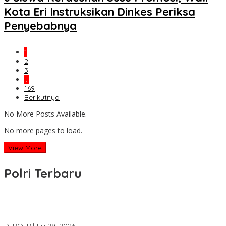
Kota Eri Instruksikan Dinkes Periksa
Penyebabnya
1
2
3
…
169
Berikutnya
No More Posts Available.
No more pages to load.
View More
Polri Terbaru
Wakapolri Lantik Pengurus Pusat KBPP Polri 2026–2031, Awali
Konsolidasi Organisasi Nasional