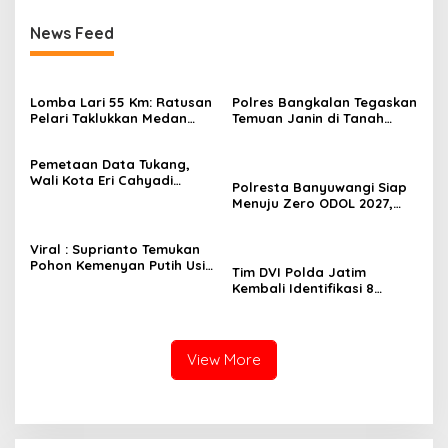
News Feed
Lomba Lari 55 Km: Ratusan
Polres Bangkalan Tegaskan
Pelari Taklukkan Medan
Temuan Janin di Tanah
Ekstrem Gunung Butak
Merah Bukan Janin Manusia
Pemetaan Data Tukang,
Wali Kota Eri Cahyadi
Polresta Banyuwangi Siap
Prioritaskan Warga
Menuju Zero ODOL 2027,
Surabaya untuk Proyek
Wujud Sinergi Keselamatan
Infrastruktur
di Jalan Raya
Viral : Suprianto Temukan
Pohon Kemenyan Putih Usia
Tim DVI Polda Jatim
Ribuan Tahun di Nganjuk
Kembali Identifikasi 8
Jenazah Korban Robohnya
Ponpes Al-Khoziny
View More