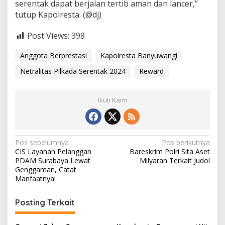
serentak dapat berjalan tertib aman dan lancer,”
tutup Kapolresta. (@dj)
Post Views:
398
Anggota Berprestasi
Kapolresta Banyuwangi
Netralitas Pilkada Serentak 2024
Reward
Ikuti Kami
N
Pos sebelumnya
Pos berikutnya
CIS Layanan Pelanggan
Bareskrim Polri Sita Aset
a
PDAM Surabaya Lewat
Milyaran Terkait Judol
v
Genggaman, Catat
Manfaatnya!
i
g
Posting Terkait
a