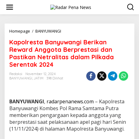
L
e
w
a
t
i
Homepage
/
BANYUWANGI
K
k
a
Kapolresta Banyuwangi Berikan
e
p
k
o
Reward Anggota Berprestasi dan
o
l
Pastikan Netralitas dalam Pilkada
n
r
Serentak 2024
t
e
e
s
Redaksi
November 12, 2024
n
t
BANYUWANGI
,
JATIM
398 Dilihat
a
B
a
n
BANYUWANGI
,
radarpenanews.com
– Kapolresta
y
Banyuwangi Kombes Pol Rama Samtama Putra
u
memberikan pengargaan kepada anggota yang
w
a
berprestasi saat pelaksanaan apel pagi hari Senin
n
(11/11/2024) di halaman Mapolresta Banyuwangi.
g
i