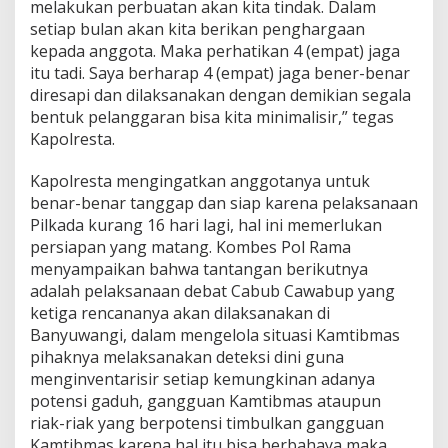
melakukan perbuatan akan kita tindak. Dalam
a
setiap bulan akan kita berikan penghargaan
s
kepada anggota. Maka perhatikan 4 (empat) jaga
d
a
itu tadi. Saya berharap 4 (empat) jaga bener-benar
l
diresapi dan dilaksanakan dengan demikian segala
a
bentuk pelanggaran bisa kita minimalisir,” tegas
m
Kapolresta.
P
i
l
Kapolresta mengingatkan anggotanya untuk
k
benar-benar tanggap dan siap karena pelaksanaan
a
Pilkada kurang 16 hari lagi, hal ini memerlukan
d
persiapan yang matang. Kombes Pol Rama
a
menyampaikan bahwa tantangan berikutnya
S
e
adalah pelaksanaan debat Cabub Cawabup yang
r
ketiga rencananya akan dilaksanakan di
e
Banyuwangi, dalam mengelola situasi Kamtibmas
n
pihaknya melaksanakan deteksi dini guna
t
a
menginventarisir setiap kemungkinan adanya
k
potensi gaduh, gangguan Kamtibmas ataupun
2
riak-riak yang berpotensi timbulkan gangguan
0
Kamtibmas karena hal itu bisa berbahaya maka