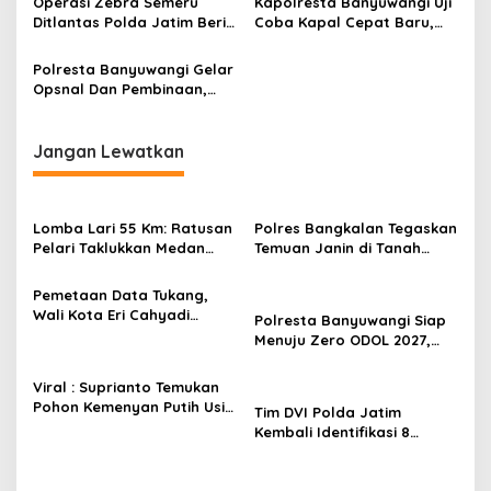
s
Operasi Zebra Semeru
Kapolresta Banyuwangi Uji
Ditlantas Polda Jatim Beri
Coba Kapal Cepat Baru,
i
Reward Bagi Pengendara
Perkuat Keamanan
p
Tertib
Perairan
Polresta Banyuwangi Gelar
Opsnal Dan Pembinaan,
o
Tingkatkan Kinerja &
s
Pelayanan
Jangan Lewatkan
Lomba Lari 55 Km: Ratusan
Polres Bangkalan Tegaskan
Pelari Taklukkan Medan
Temuan Janin di Tanah
Ekstrem Gunung Butak
Merah Bukan Janin Manusia
Pemetaan Data Tukang,
Wali Kota Eri Cahyadi
Polresta Banyuwangi Siap
Prioritaskan Warga
Menuju Zero ODOL 2027,
Surabaya untuk Proyek
Wujud Sinergi Keselamatan
Infrastruktur
di Jalan Raya
Viral : Suprianto Temukan
Pohon Kemenyan Putih Usia
Tim DVI Polda Jatim
Ribuan Tahun di Nganjuk
Kembali Identifikasi 8
Jenazah Korban Robohnya
Ponpes Al-Khoziny