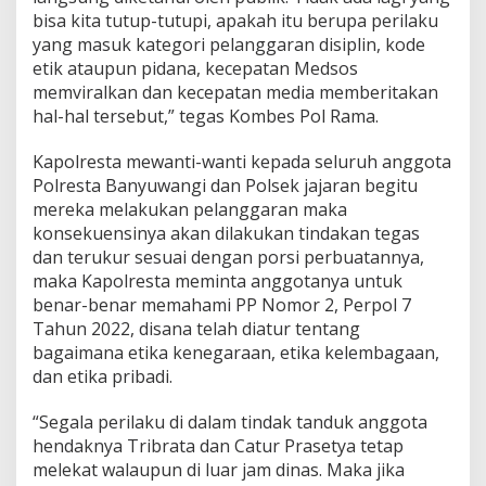
e
bisa kita tutup-tutupi, apakah itu berupa perilaku
s
yang masuk kategori pelanggaran disiplin, kode
t
etik ataupun pidana, kecepatan Medsos
a
memviralkan dan kecepatan media memberitakan
s
i
hal-hal tersebut,” tegas Kombes Pol Rama.
d
a
Kapolresta mewanti-wanti kepada seluruh anggota
n
Polresta Banyuwangi dan Polsek jajaran begitu
P
mereka melakukan pelanggaran maka
a
s
konsekuensinya akan dilakukan tindakan tegas
t
dan terukur sesuai dengan porsi perbuatannya,
i
maka Kapolresta meminta anggotanya untuk
k
benar-benar memahami PP Nomor 2, Perpol 7
a
Tahun 2022, disana telah diatur tentang
n
N
bagaimana etika kenegaraan, etika kelembagaan,
e
dan etika pribadi.
t
r
“Segala perilaku di dalam tindak tanduk anggota
a
hendaknya Tribrata dan Catur Prasetya tetap
l
i
melekat walaupun di luar jam dinas. Maka jika
t