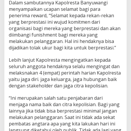
Dalam sambutannya Kapolresta Banyuwangi
B
menyampaikan ucapan selamat bagi para
e
r
penerima reward, “Selamat kepada rekan-rekan
i
yang berprestasi ini wujud komitmen dari
k
organisasi bagi mereka yang berprestasi dan akan
a
diimbangi funishment bagi mereka yang
n
R
melakukan pelanggaran. Hal ini hendaknya bisa
e
dijadikan tolak ukur bagi kita untuk berprestasi.”
w
a
Lebih lanjut Kapolresta mengingatkan kepada
r
seluruh anggota hendaknya selalu mengingat dan
d
A
melaksnakan 4 (empat) perintah harian Kapolresta
n
yaitu jaga diri. jaga keluarga, jaga hubungan baik
g
dengan stakeholder dan jaga citra kepolisian.
g
o
“Ini merupakan salah satu penjabaran dari
t
a
menjaga nama baik dan citra kepolisian. Bagi yang
B
lainnya jika tidak bisa berprestasi minimal jangan
e
melakukan pelanggaran. Saat ini tidak ada sekat
r
pembatas angtara apa yang kita lakukan hari ini
p
langsung diketahui oleh publik. Tidak ada lagi yang
r