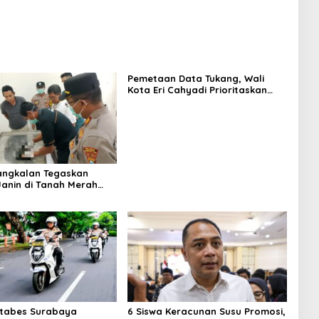
Pemetaan Data Tukang, Wali
Kota Eri Cahyadi Prioritaskan
Warga Surabaya untuk Proyek
Infrastruktur
angkalan Tegaskan
anin di Tanah Merah
nin Manusia
stabes Surabaya
6 Siswa Keracunan Susu Promosi,