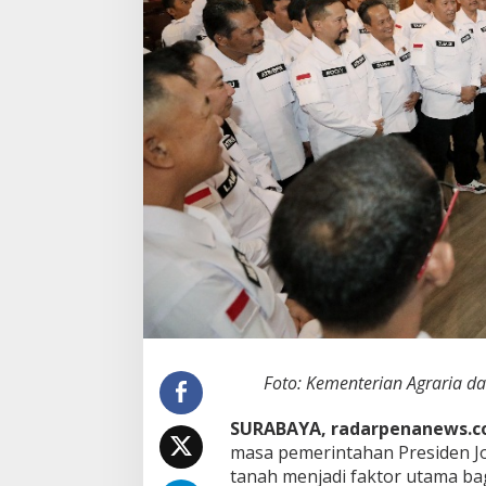
r
u
s
a
n
P
e
m
b
a
n
g
u
n
a
n
,
M
e
n
Foto: Kementerian Agraria 
t
e
SURABAYA, radarpenanews.
r
masa pemerintahan Presiden J
i
A
tanah menjadi faktor utama bagi