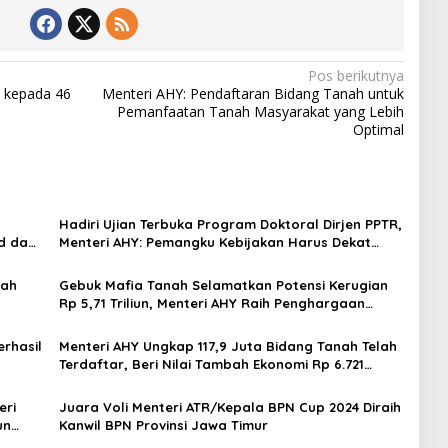
Pos berikutnya
 kepada 46
Menteri AHY: Pendaftaran Bidang Tanah untuk
Pemanfaatan Tanah Masyarakat yang Lebih
Optimal
Hadiri Ujian Terbuka Program Doktoral Dirjen PPTR,
d dan
Menteri AHY: Pemangku Kebijakan Harus Dekat
dengan Dunia Keilmuan
nah
Gebuk Mafia Tanah Selamatkan Potensi Kerugian
Rp 5,71 Triliun, Menteri AHY Raih Penghargaan
Outstanding in Land Law Enforcement
rhasil
Menteri AHY Ungkap 117,9 Juta Bidang Tanah Telah
Terdaftar, Beri Nilai Tambah Ekonomi Rp 6.721
Triliun
eri
Juara Voli Menteri ATR/Kepala BPN Cup 2024 Diraih
un
Kanwil BPN Provinsi Jawa Timur