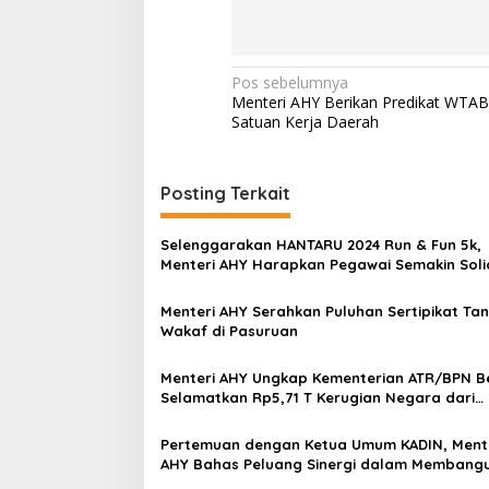
N
Pos sebelumnya
Menteri AHY Berikan Predikat WTAB
a
Satuan Kerja Daerah
v
i
Posting Terkait
g
a
Selenggarakan HANTARU 2024 Run & Fun 5k,
s
Menteri AHY Harapkan Pegawai Semakin Soli
Kompak
i
Menteri AHY Serahkan Puluhan Sertipikat Ta
p
Wakaf di Pasuruan
o
Menteri AHY Ungkap Kementerian ATR/BPN Be
s
Selamatkan Rp5,71 T Kerugian Negara dari
Kejahatan Pertanahan
Pertemuan dengan Ketua Umum KADIN, Ment
AHY Bahas Peluang Sinergi dalam Membang
Ekonomi Indonesia