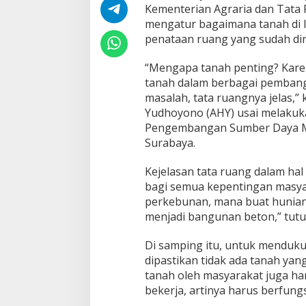
H
Kementerian Agraria dan Tata
Y
mengatur bagaimana tanah di I
:
penataan ruang yang sudah di
H
a
r
“Mengapa tanah penting? Kare
u
tanah dalam berbagai pembang
s
masalah, tata ruangnya jelas,”
D
Yudhoyono (AHY) usai melakuk
i
Pengembangan Sumber Daya Man
y
a
Surabaya.
k
i
Kejelasan tata ruang dalam hal
n
bagi semua kepentingan masyar
k
perkebunan, mana buat hunian
a
n
menjadi bangunan beton,” tutu
T
i
Di samping itu, untuk menduk
d
dipastikan tidak ada tanah yan
a
tanah oleh masyarakat juga har
k
A
bekerja, artinya harus berfungs
d