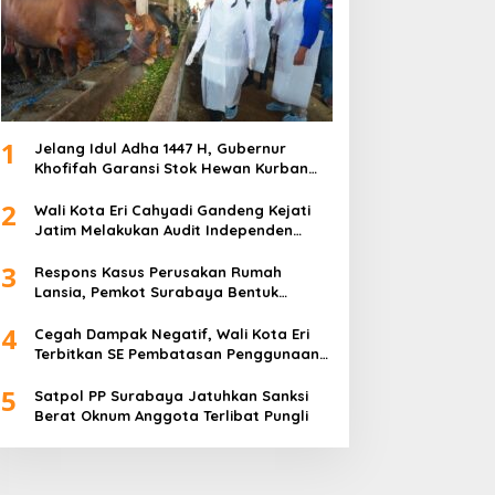
1
Jelang Idul Adha 1447 H, Gubernur
Khofifah Garansi Stok Hewan Kurban
Jatim Melimpah
2
Wali Kota Eri Cahyadi Gandeng Kejati
Jatim Melakukan Audit Independen
Keuangan PD TSKBS
3
Respons Kasus Perusakan Rumah
Lansia, Pemkot Surabaya Bentuk
Satgas Anti-Preman
4
Cegah Dampak Negatif, Wali Kota Eri
Terbitkan SE Pembatasan Penggunaan
Gawai dan Internet untuk Anak
5
Satpol PP Surabaya Jatuhkan Sanksi
Berat Oknum Anggota Terlibat Pungli