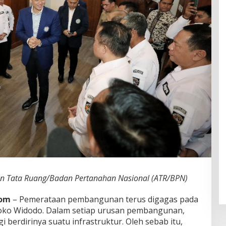
dan Tata Ruang/Badan Pertanahan Nasional (ATR/BPN)
com
– Pemerataan pembangunan terus digagas pada
oko Widodo. Dalam setiap urusan pembangunan,
 berdirinya suatu infrastruktur. Oleh sebab itu,