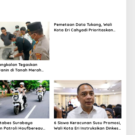
Pemetaan Data Tukang, Wali
Kota Eri Cahyadi Prioritaskan
Warga Surabaya untuk Proyek
Infrastruktur
angkalan Tegaskan
anin di Tanah Merah
nin Manusia
stabes Surabaya
6 Siswa Keracunan Susu Promosi,
n Patroli Houfbereau
Wali Kota Eri Instruksikan Dinkes
, Tegaskan Pelayanan 24
Periksa Penyebabnya