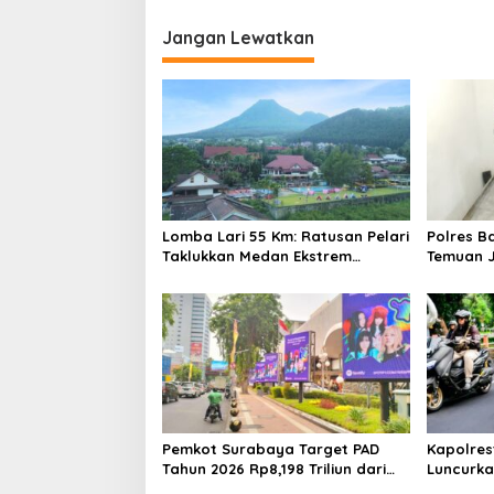
Jangan Lewatkan
Lomba Lari 55 Km: Ratusan Pelari
Polres B
Taklukkan Medan Ekstrem
Temuan J
Gunung Butak
Bukan Ja
Pemkot Surabaya Target PAD
Kapolre
Tahun 2026 Rp8,198 Triliun dari
Luncurka
Sektor Aset dan Reklame
Bersinar