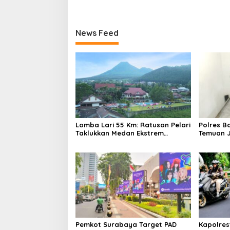
Jam
News Feed
Lomba Lari 55 Km: Ratusan Pelari
Polres B
Taklukkan Medan Ekstrem
Temuan J
Gunung Butak
Bukan Ja
Pemkot Surabaya Target PAD
Kapolre