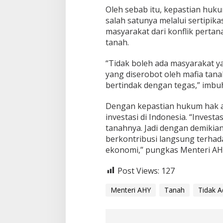
a
Oleh sebab itu, kepastian huk
M
salah satunya melalui sertipika
a
masyarakat dari konflik pertan
s
a
tanah.
l
a
“Tidak boleh ada masyarakat ya
h
yang diserobot oleh mafia tanah
bertindak dengan tegas,” imbu
Dengan kepastian hukum hak a
investasi di Indonesia. “Invest
tanahnya. Jadi dengan demikian
berkontribusi langsung terha
ekonomi,” pungkas Menteri AHY
Post Views:
127
Menteri AHY
Tanah
Tidak 