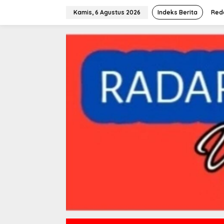
L
e
Kamis, 6 Agustus 2026
Indeks Berita
Red
w
a
t
i
k
e
k
o
n
t
e
n