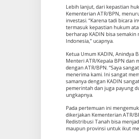
B
Lebih lanjut, dari kepastian h
a
Kementerian ATR/BPN, menuru
h
a
investasi. “Karena tadi bicara 
s
termasuk kepastian hukum atas
P
berharap KADIN bisa semakin m
e
Indonesia,” ucapnya.
l
u
a
Ketua Umum KADIN, Anindya B
n
Menteri ATR/Kepala BPN dan m
g
dengan ATR/BPN. “Saya sangat
S
menerima kami. Ini sangat mem
i
samanya dengan KADIN sangat 
n
e
pemerintah dan juga payung d
r
ungkapnya.
g
i
Pada pertemuan ini mengemuka 
d
dikerjakan Kementerian ATR/B
a
l
Redistribusi Tanah bisa menja
a
maupun provinsi untuk ikut m
m
M