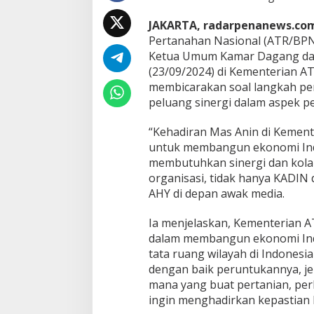
K
e
JAKARTA, radarpenanews.co
t
Pertanahan Nasional (ATR/BPN
u
Ketua Umum Kamar Dagang dan 
a
U
(23/09/2024) di Kementerian AT
m
membicarakan soal langkah pe
u
peluang sinergi dalam aspek p
m
K
“Kehadiran Mas Anin di Kemen
A
D
untuk membangun ekonomi Indo
I
membutuhkan sinergi dan kola
N
organisasi, tidak hanya KADIN d
,
AHY di depan awak media.
M
e
n
Ia menjelaskan, Kementerian A
t
dalam membangun ekonomi Indo
e
tata ruang wilayah di Indonesia
r
dengan baik peruntukannya, je
i
A
mana yang buat pertanian, per
H
ingin menghadirkan kepastian
Y