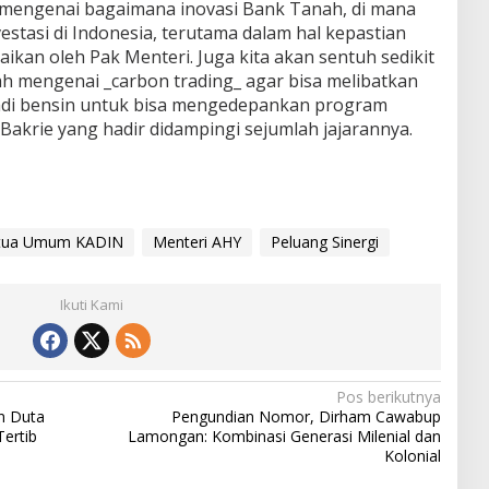
ara mengenai bagaimana inovasi Bank Tanah, di mana
stasi di Indonesia, terutama dalam hal kepastian
kan oleh Pak Menteri. Juga kita akan sentuh sedikit
 mengenai _carbon trading_ agar bisa melibatkan
adi bensin untuk bisa mengedepankan program
akrie yang hadir didampingi sejumlah jajarannya.
tua Umum KADIN
Menteri AHY
Peluang Sinergi
Ikuti Kami
Pos berikutnya
an Duta
Pengundian Nomor, Dirham Cawabup
ertib
Lamongan: Kombinasi Generasi Milenial dan
Kolonial