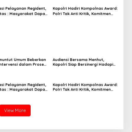
sasi Pelayanan Regident,
Kapolri Hadiri Kompolnas Award:
tas : Masyarakat Dapat
Polri Tak Anti Kritik, Komitmen
engan Mudah
Terus Perbaiki Diri
enuntut Umum Beberkan
Audiensi Bersama Menhut,
ntervensi dalam Proses
Kapolri Siap Bersinergi Hadapi
minal OTM pada Sidang
Karhutla
 Korupsi Pertamina
sasi Pelayanan Regident,
Kapolri Hadiri Kompolnas Award:
tas : Masyarakat Dapat
Polri Tak Anti Kritik, Komitmen
engan Mudah
Terus Perbaiki Diri
View More