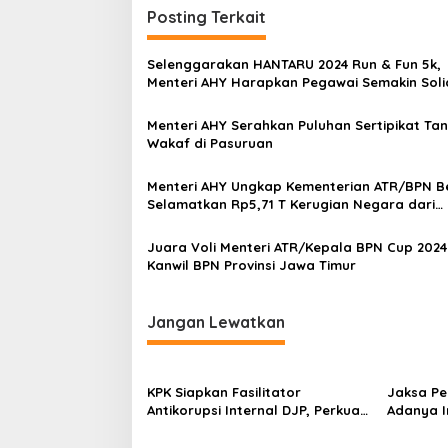
i
Posting Terkait
g
a
Selenggarakan HANTARU 2024 Run & Fun 5k,
s
Menteri AHY Harapkan Pegawai Semakin Soli
Kompak
i
Menteri AHY Serahkan Puluhan Sertipikat Ta
p
Wakaf di Pasuruan
o
Menteri AHY Ungkap Kementerian ATR/BPN Be
s
Selamatkan Rp5,71 T Kerugian Negara dari
Kejahatan Pertanahan
Juara Voli Menteri ATR/Kepala BPN Cup 2024 
Kanwil BPN Provinsi Jawa Timur
Jangan Lewatkan
KPK Siapkan Fasilitator
Jaksa P
Antikorupsi Internal DJP, Perkuat
Adanya I
Pencegahan dari Dalam
Sewa Ter
Lanjutan