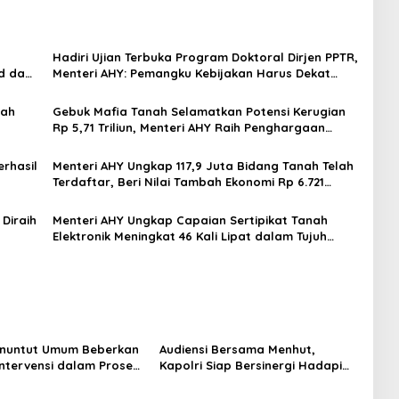
Hadiri Ujian Terbuka Program Doktoral Dirjen PPTR,
d dan
Menteri AHY: Pemangku Kebijakan Harus Dekat
dengan Dunia Keilmuan
nah
Gebuk Mafia Tanah Selamatkan Potensi Kerugian
Rp 5,71 Triliun, Menteri AHY Raih Penghargaan
Outstanding in Land Law Enforcement
rhasil
Menteri AHY Ungkap 117,9 Juta Bidang Tanah Telah
Terdaftar, Beri Nilai Tambah Ekonomi Rp 6.721
Triliun
Diraih
Menteri AHY Ungkap Capaian Sertipikat Tanah
Elektronik Meningkat 46 Kali Lipat dalam Tujuh
Bulan Terakhir
enuntut Umum Beberkan
Audiensi Bersama Menhut,
ntervensi dalam Proses
Kapolri Siap Bersinergi Hadapi
minal OTM pada Sidang
Karhutla
 Korupsi Pertamina