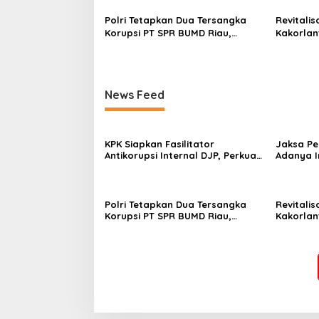
Polri Tetapkan Dua Tersangka
Revitali
Korupsi PT SPR BUMD Riau,
Kakorlan
Kerugian Capai Rp33 Miliar
Akses d
News Feed
KPK Siapkan Fasilitator
Jaksa P
Antikorupsi Internal DJP, Perkuat
Adanya I
Pencegahan dari Dalam
Sewa Ter
Lanjutan
Polri Tetapkan Dua Tersangka
Revitali
Korupsi PT SPR BUMD Riau,
Kakorlan
Kerugian Capai Rp33 Miliar
Akses d