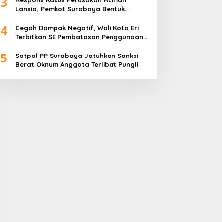
3
Respons Kasus Perusakan Rumah
Lansia, Pemkot Surabaya Bentuk
Satgas Anti-Preman
4
Cegah Dampak Negatif, Wali Kota Eri
Terbitkan SE Pembatasan Penggunaan
Gawai dan Internet untuk Anak
5
Satpol PP Surabaya Jatuhkan Sanksi
Berat Oknum Anggota Terlibat Pungli