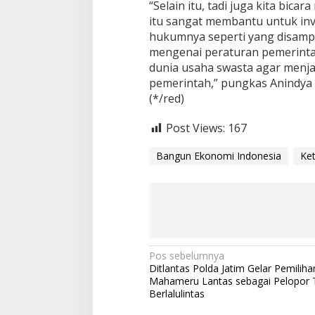
“Selain itu, tadi juga kita bic
e
itu sangat membantu untuk inve
m
b
hukumnya seperti yang disampai
a
mengenai peraturan pemerintah
n
dunia usaha swasta agar menj
g
pemerintah,” pungkas Anindya B
u
n
(*/red)
E
k
Post Views:
167
o
n
Bangun Ekonomi Indonesia
Ke
o
m
i
I
n
d
o
n
N
Pos sebelumnya
e
Ditlantas Polda Jatim Gelar Pemilih
s
a
Mahameru Lantas sebagai Pelopor T
i
v
Berlalulintas
a