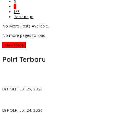
3
…
163
Berikutnya
No More Posts Available.
No more pages to load.
View More
Polri Terbaru
Wakapolri Lantik Pengurus Pusat KBPP Polri 2026–2031, Awali
Konsolidasi Organisasi Nasional
Di POLRI
|
Juli 29, 2026
Kapolri: Polri Siap Perkuat Kerja Sama Penegakan Hukum
Internasional Bersama FBI Hadapi Kejahatan Modern
Di POLRI
|
Juli 24, 2026
Kortastipidkor Polri Tetapkan Tersangka Kasus Korupsi
Pembiayaan PT PPA–PT BAS, Kerugian Negara Capai Rp38,8