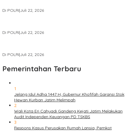
Miliar
Di POLRI
|
Juli 22, 2026
Polri Gelar Training of Trainers Program Paham AI, Perkuat
Literasi Digital Pelajar
Di POLRI
|
Juli 22, 2026
Masuk Daftar Red Notice, Buronan Terorisme Internasional Asal
Palestina Ditangkap di Indonesia
Di POLRI
|
Juli 22, 2026
Pemerintahan Terbaru
1
Jelang Idul Adha 1447 H, Gubernur Khofifah Garansi Stok
Hewan Kurban Jatim Melimpah
2
Wali Kota Eri Cahyadi Gandeng Kejati Jatim Melakukan
Audit Independen Keuangan PD TSKBS
3
Respons Kasus Perusakan Rumah Lansia, Pemkot