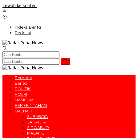
Lewati ke konten
Indeks Berita
Redaksi
Beranda
Berita
POLITIK
POLRI
NASIONAL
PEMERINTAHAN
DAERAH
SURABAYA
JAKARTA
SIDOARJO
MALANG