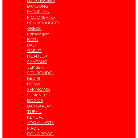
BANYUWANGI
BANDUNG
PASURUAN
MOJOKERTO
PROBOLINGGO
GRESIK
Lamongan
BATU
BALI
GARUT
NGANJUK
SAMPANG
JEMBER
SITUBONDO
KEDIRI
NGAWI
SEMARANG
SUMENEP
BOGOR
BANGKALAN
TUBAN
KENDAL
YOGYAKARTA
MADIUN
PONOROGO