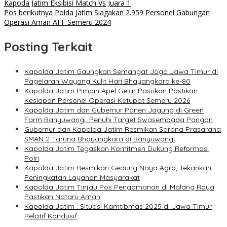
Kapoda Jatim Eksibisi Match Vs Juara 1
Pos berikutnya
Polda Jatim Siagakan 2.959 Personel Gabungan
Operasi Aman AFF Semeru 2024
Posting Terkait
Kapolda Jatim Gaungkan Semangat Jogo Jawa Timur di
Pagelaran Wayang Kulit Hari Bhayangkara ke-80
Kapolda Jatim Pimpin Apel Gelar Pasukan Pastikan
Kesiapan Personel Operasi Ketupat Semeru 2026
Kapolda Jatim dan Gubernur Panen Jagung di Green
Farm Banyuwangi, Penuhi Target Swasembada Pangan
Gubernur dan Kapolda Jatim Resmikan Sarana Prasarana
SMAN 2 Taruna Bhayangkara di Banyuwangi
Kapolda Jatim Tegaskan Komitmen Dukung Reformasi
Polri
Kapolda Jatim Resmikan Gedung Naya Agra, Tekankan
Peningkatan Layanan Masyarakat
Kapolda Jatim Tinjau Pos Pengamanan di Malang Raya
Pastikan Nataru Aman
Kapolda Jatim : Situasi Kamtibmas 2025 di Jawa Timur
Relatif Kondusif