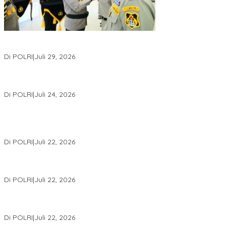
Wakapolri Lantik Pengurus Pusat KBPP Polri 2026–2031, Awali
Konsolidasi Organisasi Nasional
Di POLRI
|
Juli 29, 2026
Kapolri: Polri Siap Perkuat Kerja Sama Penegakan Hukum
Internasional Bersama FBI Hadapi Kejahatan Modern
Di POLRI
|
Juli 24, 2026
Kortastipidkor Polri Tetapkan Tersangka Kasus Korupsi
Pembiayaan PT PPA–PT BAS, Kerugian Negara Capai Rp38,8
Miliar
Di POLRI
|
Juli 22, 2026
Polri Gelar Training of Trainers Program Paham AI, Perkuat
Literasi Digital Pelajar
Di POLRI
|
Juli 22, 2026
Masuk Daftar Red Notice, Buronan Terorisme Internasional Asal
Palestina Ditangkap di Indonesia
Di POLRI
|
Juli 22, 2026