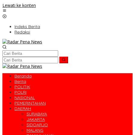
Lewati ke konten
Indeks Berita
Redaksi
Beranda
Berita
POLITIK
POLRI
NASIONAL
PEMERINTAHAN
DAERAH
SURABAYA
JAKARTA
SIDOARJO
MALANG