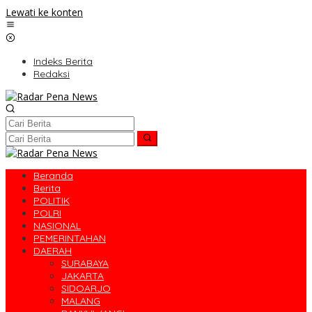
Lewati ke konten
Indeks Berita
Redaksi
Beranda
Berita
POLITIK
POLRI
NASIONAL
PEMERINTAHAN
DAERAH
SURABAYA
JAKARTA
SIDOARJO
MALANG