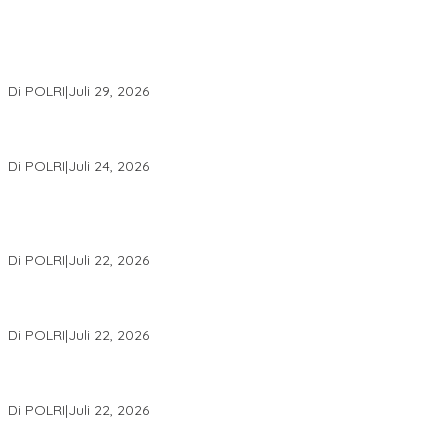
Wakapolri Lantik Pengurus Pusat KBPP Polri 2026–2031, Awali
Konsolidasi Organisasi Nasional
Di POLRI
|
Juli 29, 2026
Kapolri: Polri Siap Perkuat Kerja Sama Penegakan Hukum
Internasional Bersama FBI Hadapi Kejahatan Modern
Di POLRI
|
Juli 24, 2026
Kortastipidkor Polri Tetapkan Tersangka Kasus Korupsi
Pembiayaan PT PPA–PT BAS, Kerugian Negara Capai Rp38,8
Miliar
Di POLRI
|
Juli 22, 2026
Polri Gelar Training of Trainers Program Paham AI, Perkuat
Literasi Digital Pelajar
Di POLRI
|
Juli 22, 2026
Masuk Daftar Red Notice, Buronan Terorisme Internasional Asal
Palestina Ditangkap di Indonesia
Di POLRI
|
Juli 22, 2026