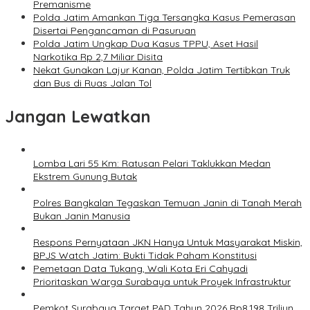
Premanisme
Polda Jatim Amankan Tiga Tersangka Kasus Pemerasan
Disertai Pengancaman di Pasuruan
Polda Jatim Ungkap Dua Kasus TPPU, Aset Hasil
Narkotika Rp 2,7 Miliar Disita
Nekat Gunakan Lajur Kanan, Polda Jatim Tertibkan Truk
dan Bus di Ruas Jalan Tol
Jangan Lewatkan
Lomba Lari 55 Km: Ratusan Pelari Taklukkan Medan
Ekstrem Gunung Butak
Polres Bangkalan Tegaskan Temuan Janin di Tanah Merah
Bukan Janin Manusia
Respons Pernyataan JKN Hanya Untuk Masyarakat Miskin,
BPJS Watch Jatim: Bukti Tidak Paham Konstitusi
Pemetaan Data Tukang, Wali Kota Eri Cahyadi
Prioritaskan Warga Surabaya untuk Proyek Infrastruktur
Pemkot Surabaya Target PAD Tahun 2026 Rp8,198 Triliun