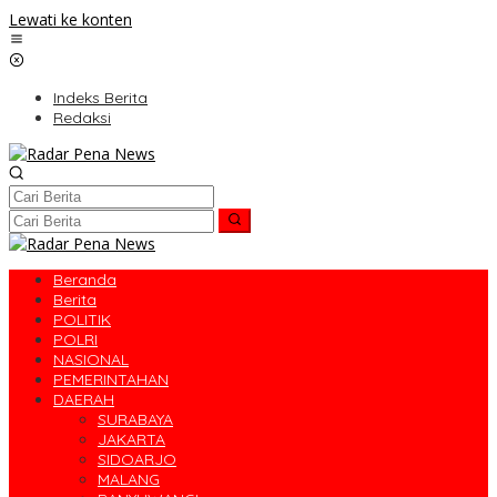
Lewati ke konten
Indeks Berita
Redaksi
Beranda
Berita
POLITIK
POLRI
NASIONAL
PEMERINTAHAN
DAERAH
SURABAYA
JAKARTA
SIDOARJO
MALANG