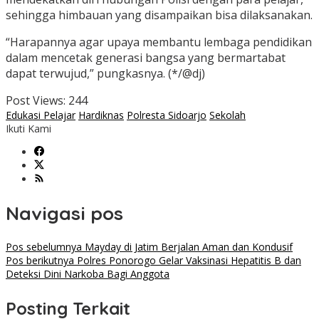
sehingga himbauan yang disampaikan bisa dilaksanakan.
“Harapannya agar upaya membantu lembaga pendidikan
dalam mencetak generasi bangsa yang bermartabat
dapat terwujud,” pungkasnya. (*/@dj)
Post Views:
244
Edukasi Pelajar
Hardiknas
Polresta Sidoarjo
Sekolah
Ikuti Kami
Navigasi pos
Pos sebelumnya
Mayday di Jatim Berjalan Aman dan Kondusif
Pos berikutnya
Polres Ponorogo Gelar Vaksinasi Hepatitis B dan
Deteksi Dini Narkoba Bagi Anggota
Posting Terkait