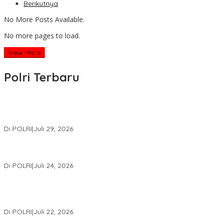
Berikutnya
No More Posts Available.
No more pages to load.
View More
Polri Terbaru
Wakapolri Lantik Pengurus Pusat KBPP Polri 2026–2031, Awali
Konsolidasi Organisasi Nasional
Di POLRI
|
Juli 29, 2026
Kapolri: Polri Siap Perkuat Kerja Sama Penegakan Hukum
Internasional Bersama FBI Hadapi Kejahatan Modern
Di POLRI
|
Juli 24, 2026
Kortastipidkor Polri Tetapkan Tersangka Kasus Korupsi
Pembiayaan PT PPA–PT BAS, Kerugian Negara Capai Rp38,8
Miliar
Di POLRI
|
Juli 22, 2026