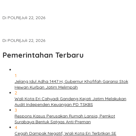
Polri Gelar Training of Trainers Program Paham AI, Perkuat
Literasi Digital Pelajar
Di POLRI
|
Juli 22, 2026
Masuk Daftar Red Notice, Buronan Terorisme Internasional Asal
Palestina Ditangkap di Indonesia
Di POLRI
|
Juli 22, 2026
Pemerintahan Terbaru
1
Jelang Idul Adha 1447 H, Gubernur Khofifah Garansi Stok
Hewan Kurban Jatim Melimpah
2
Wali Kota Eri Cahyadi Gandeng Kejati Jatim Melakukan
Audit Independen Keuangan PD TSKBS
3
Respons Kasus Perusakan Rumah Lansia, Pemkot
Surabaya Bentuk Satgas Anti-Preman
4
Cegah Dampak Negatif, Wali Kota Eri Terbitkan SE